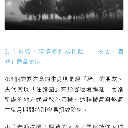
3. 生肖豬：環境髒亂易招陰！「夜店、酒
吧」盡量繞道
第4個需要注意的生肖則是屬「豬」的朋友。
古代常以「住豬圈」來形容環境髒亂，而豬
所處的地方通常較為污穢。這種穢氣與煞氣
在鬼月期間特別容易招致陰氣。
小孟老師提醒：屬豬的人除了要保持住家環