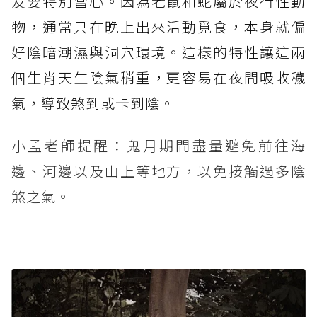
友要特別當心。因為老鼠和蛇屬於夜行性動
物，通常只在晚上出來活動覓食，本身就偏
好陰暗潮濕與洞穴環境。這樣的特性讓這兩
個生肖天生陰氣稍重，更容易在夜間吸收穢
氣，導致煞到或卡到陰。
小孟老師提醒：鬼月期間盡量避免前往海
邊、河邊以及山上等地方，以免接觸過多陰
煞之氣。