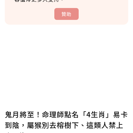
贊助
贊助說明
為了鼓勵作者持續創作更好的內容，會員可以
使用「贊助」功能實質回饋給喜愛的作者。可
將您認為適合的點數贈送給作者，一旦使用贊
助點數即不得撤銷，單筆贊助最低點數為30
點，最高點數沒有上限。
U 利點數 1 點 = NTD 1 元。
鬼月將至！命理師點名「4生肖」易卡
到陰，屬猴別去榕樹下、這類人禁上
確認送出