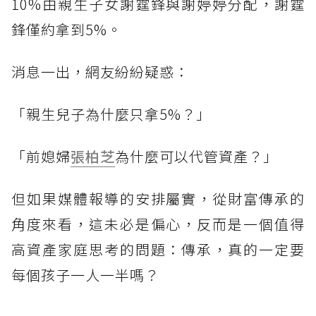
10%由親生子女謝霆鋒與謝婷婷分配，謝霆
鋒僅約拿到5%。
消息一出，網友紛紛疑惑：
「親生兒子為什麼只拿5%？」
「前媳婦
張柏芝
為什麼可以代管資產？」
但如果媒體報導的安排屬實，從財富傳承的
角度來看，這未必是偏心，反而是一個值得
高資產家庭思考的問題：傳承，真的一定要
每個孩子一人一半嗎？