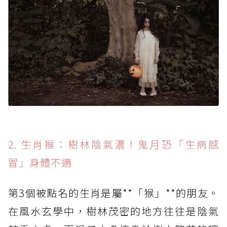
2. 生肖猴：樹林陰氣濃！鬼月恐「生病感
冒」身體不適
第3個被點名的生肖是屬**「猴」**的朋友。
在風水玄學中，樹林茂密的地方往往是陰氣