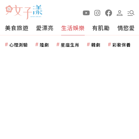
美食旅遊
愛漂亮
生活娛樂
有肌勵
情慾愛
心理測驗
陸劇
星座生肖
韓劇
彩妝保養