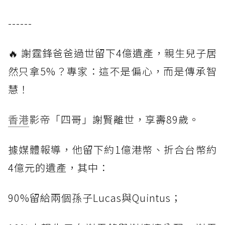
------
🔥 謝霆鋒爸爸過世留下4億遺產，親生兒子居
然只拿5%？專家：這不是偏心，而是傳承智
慧！
香港
影帝「四哥」謝賢離世，享壽89歲。
據媒體報導，他留下約1億港幣、折合台幣約
4億元的遺產，其中：
90%留給兩個孫子Lucas與Quintus；