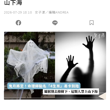
山下海
我已詳閱贊助說明，且同意站方的使用條款。
2026-07-29 18:10
女子漾／編輯ANDREA
您當前剩餘 U 利點數：
0
點；前往
購買點數