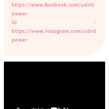
https://www.facebook.com/udnG
power
IG：
https://www.instagram.com/udnG
power