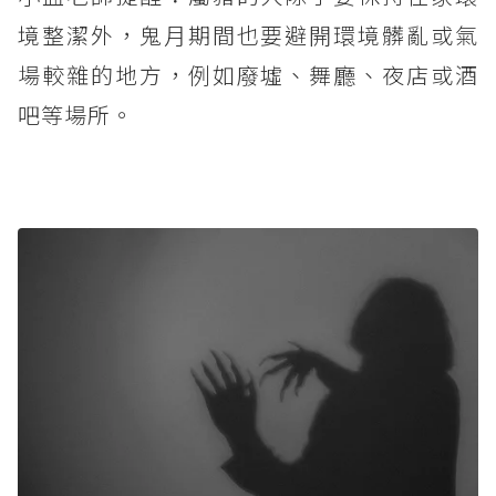
境整潔外，鬼月期間也要避開環境髒亂或氣
場較雜的地方，例如廢墟、舞廳、夜店或酒
吧等場所。