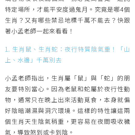
特定場所，才能平安度過鬼月。究竟是哪4個
生肖？又有哪些禁忌地標千萬不能去？快跟
著小孟老師一起來看看！
1. 生肖鼠、生肖蛇：夜行特質陰氣重！「山
上、水邊」千萬別去
小孟老師指出，生肖屬「鼠」與「蛇」的朋
友要特別當心。因為老鼠和蛇屬於夜行性動
物，通常只在晚上出來活動覓食，本身就偏
好陰暗潮濕與洞穴環境。這樣的特性讓這兩
個生肖天生陰氣稍重，更容易在夜間吸收穢
氣，導致煞到或卡到陰。