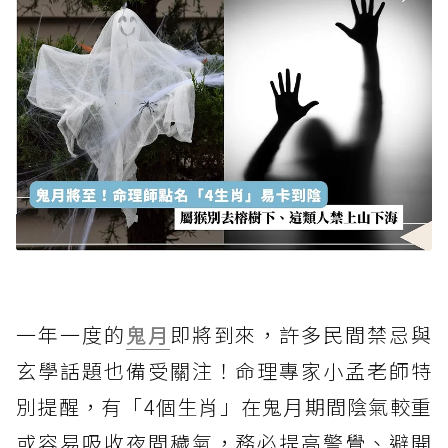
一年一度的
鬼月
即將到來，許多民間禁忌與
玄學話題也備受關注！命理專家小孟老師特
別提醒，有「4個生肖」在鬼月期間陰氣較重
或容易吸收夜間穢氣，務必提高警覺、避開