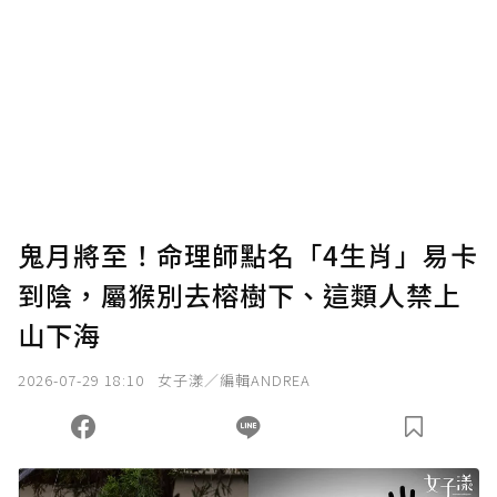
為了鼓勵作者持續創作更好的內容，會員可以
使用「贊助」功能實質回饋給喜愛的作者。可
將您認為適合的點數贈送給作者，一旦使用贊
助點數即不得撤銷，單筆贊助最低點數為30
點，最高點數沒有上限。
U 利點數 1 點 = NTD 1 元。
鬼月將至！命理師點名「4生肖」易卡
到陰，屬猴別去榕樹下、這類人禁上
確認送出
山下海
我已詳閱贊助說明，且同意站方的使用條款。
2026-07-29 18:10
女子漾／編輯ANDREA
您當前剩餘 U 利點數：
0
點；前往
購買點數