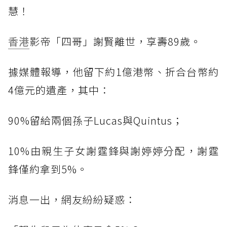
慧！
香港
影帝「四哥」謝賢離世，享壽89歲。
據媒體報導，他留下約1億港幣、折合台幣約
4億元的遺產，其中：
90%留給兩個孫子Lucas與Quintus；
10%由親生子女謝霆鋒與謝婷婷分配，謝霆
鋒僅約拿到5%。
消息一出，網友紛紛疑惑：