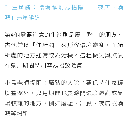
3. 生肖豬：環境髒亂易招陰！「夜店、酒
吧」盡量繞道
第4個需要注意的生肖則是屬「豬」的朋友。
古代常以「住豬圈」來形容環境髒亂，而豬
所處的地方通常較為污穢。這種穢氣與煞氣
在鬼月期間特別容易招致陰氣。
小孟老師提醒：屬豬的人除了要保持住家環
境整潔外，鬼月期間也要避開環境髒亂或氣
場較雜的地方，例如廢墟、舞廳、夜店或酒
吧等場所。