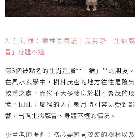
2. 生肖猴：樹林陰氣濃！鬼月恐「生病感
冒」身體不適
第3個被點名的生肖是屬**「猴」**的朋友。
在風水玄學中，樹林茂密的地方往往是陰氣
較重之處，而猴子大多棲息於樹木繁茂的環
境。因此，屬猴的人在鬼月特別容易受到影
響，出現生病感冒、身體不適的情況。
小孟老師提醒：務必要避開茂密的樹林以及