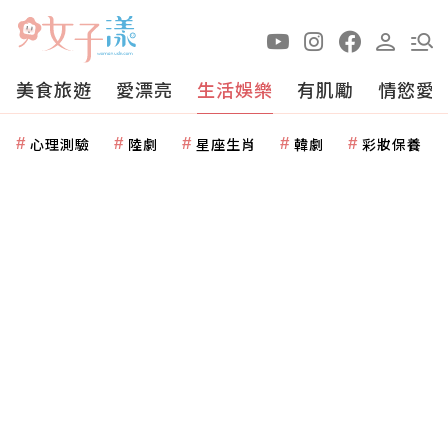
美食旅遊
愛漂亮
生活娛樂
有肌勵
情慾愛
心理測驗
陸劇
星座生肖
韓劇
彩妝保養