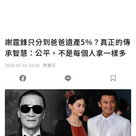
謝霆鋒只分到爸爸遺產5%？真正的傳
承智慧：公平，不是每個人拿一樣多
2026-07-22 16:30
廖嘉紅