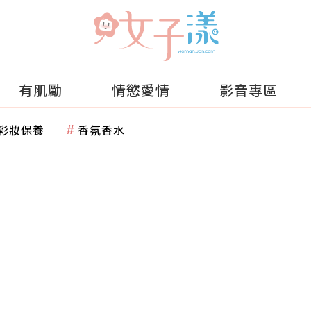
有肌勵
情慾愛情
影音專區
彩妝保養
香氛香水