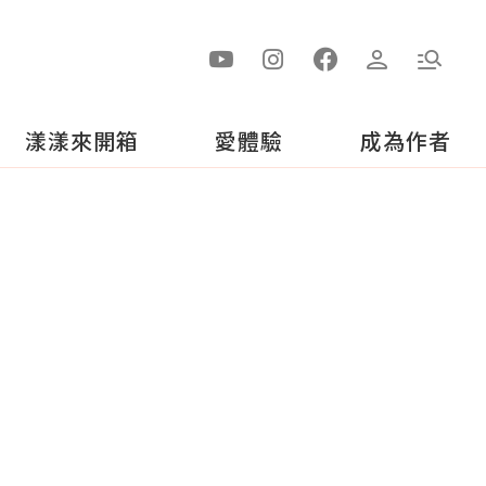
漾漾來開箱
愛體驗
成為作者