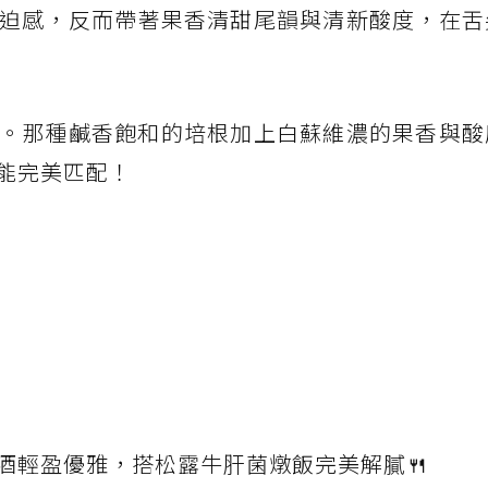
迫感，反而帶著果香清甜尾韻與清新酸度，在舌
。那種鹹香飽和的培根加上白蘇維濃的果香與酸
能完美匹配！
酒輕盈優雅，搭松露牛肝菌燉飯完美解膩🍴