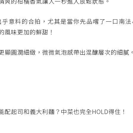
清爽的柑橘香氣讓人一秒進入放鬆狀態。
出乎意料的合拍，尤其是當你先品嚐了一口南法
的風味更加的鮮甜！
更顯圓潤細緻，微微氣泡感帶出混釀層次的細膩
能配起司和義大利麵？中菜也完全HOLD得住！