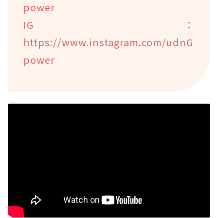
power
IG：
https://www.instagram.com/udnG
power