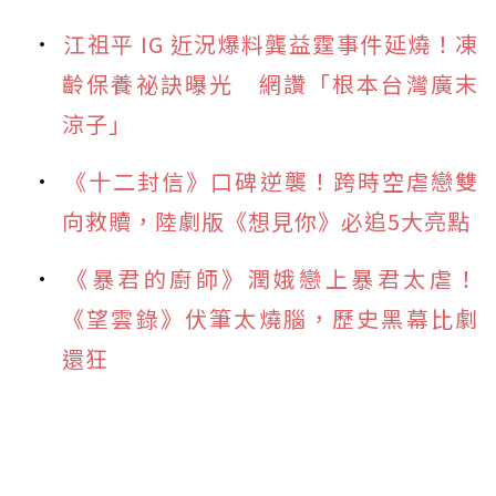
江祖平 IG 近況爆料龔益霆事件延燒！凍
齡保養祕訣曝光 網讚「根本台灣廣末
涼子」
《十二封信》口碑逆襲！跨時空虐戀雙
向救贖，陸劇版《想見你》必追5大亮點
《暴君的廚師》潤娥戀上暴君太虐！
《望雲錄》伏筆太燒腦，歷史黑幕比劇
還狂