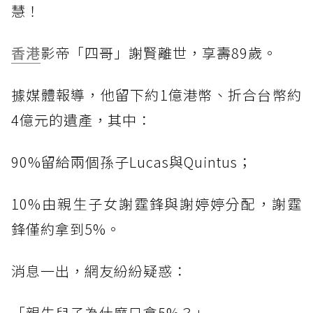
慧！
香港
影帝「四哥」謝賢離世，享壽89歲。
據媒體報導，他留下約1億港幣、折合台幣約
4億元的遺產，其中：
90%留給兩個孫子Lucas與Quintus；
10%由親生子女謝霆鋒與謝婷婷分配，謝霆
鋒僅約拿到5%。
消息一出，網友紛紛疑惑：
「親生兒子為什麼只拿5%？」