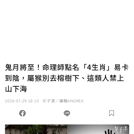
鬼月將至！命理師點名「4生肖」易卡
到陰，屬猴別去榕樹下、這類人禁上
山下海
2026-07-29 18:10
女子漾／編輯ANDREA