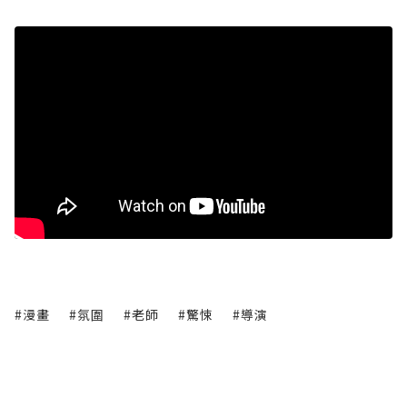
#漫畫
#氛圍
#老師
#驚悚
#導演