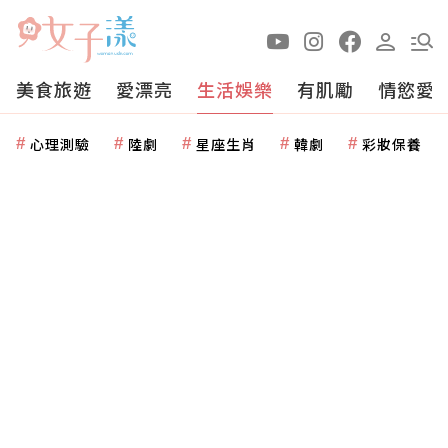
美食旅遊
愛漂亮
生活娛樂
有肌勵
情慾愛
心理測驗
陸劇
星座生肖
韓劇
彩妝保養