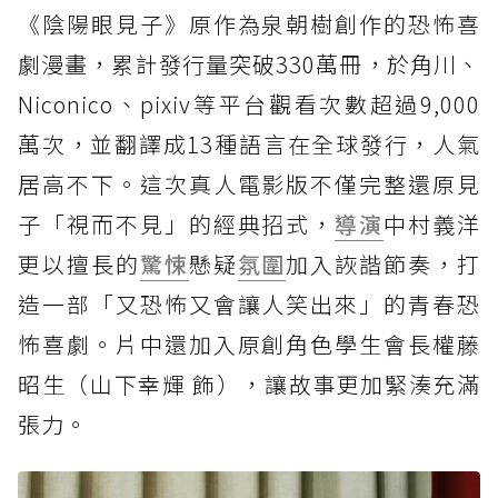
《陰陽眼見子》原作為泉朝樹創作的恐怖喜
劇漫畫，累計發行量突破330萬冊，於角川、
Niconico、pixiv等平台觀看次數超過9,000
萬次，並翻譯成13種語言在全球發行，人氣
居高不下。這次真人電影版不僅完整還原見
子「視而不見」的經典招式，
導演
中村義洋
更以擅長的
驚悚
懸疑
氛圍
加入詼諧節奏，打
造一部「又恐怖又會讓人笑出來」的青春恐
怖喜劇。片中還加入原創角色學生會長權藤
昭生（山下幸輝 飾），讓故事更加緊湊充滿
張力。