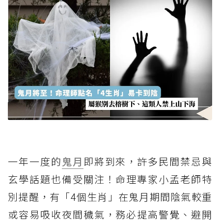
一年一度的
鬼月
即將到來，許多民間禁忌與
玄學話題也備受關注！命理專家小孟老師特
別提醒，有「4個生肖」在鬼月期間陰氣較重
或容易吸收夜間穢氣，務必提高警覺、避開