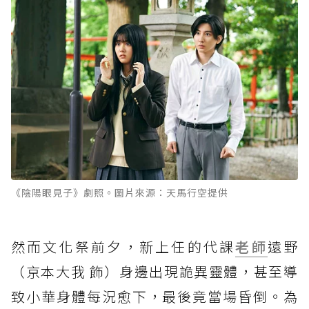
《陰陽眼見子》劇照。圖片來源：天馬行空提供
然而文化祭前夕，新上任的代課
老師
遠野
（京本大我 飾）身邊出現詭異靈體，甚至導
致小華身體每況愈下，最後竟當場昏倒。為