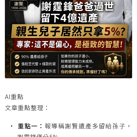
AI重點
文章重點整理：
重點一：
報導稱謝賢遺產多留給孫子，
謝霆鋒僅分5%