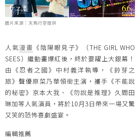
圖片來源：天馬行空提供
人氣
漫畫
《陰陽眼見子》（THE GIRL WHO
SEES）繼動畫爆紅後，終於要躍上大銀幕！
由《忍者之國》中村義洋執導，《鈴芽之
旅》聲優原菜乃華領銜主演，攜手《不能說
的秘密》京本大我、《勿說是推理》久間田
琳加等人氣演員，將於10月3日帶來一場又驚
又笑的恐怖喜劇盛宴。
編輯推薦