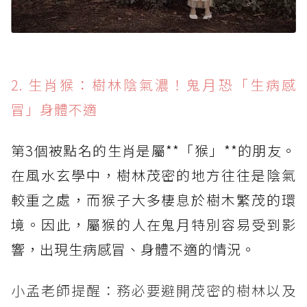
2. 生肖猴：樹林陰氣濃！鬼月恐「生病感
冒」身體不適
第3個被點名的生肖是屬**「猴」**的朋友。
在風水玄學中，樹林茂密的地方往往是陰氣
較重之處，而猴子大多棲息於樹木繁茂的環
境。因此，屬猴的人在鬼月特別容易受到影
響，出現生病感冒、身體不適的情況。
小孟老師提醒：務必要避開茂密的樹林以及