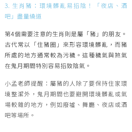
3. 生肖豬：環境髒亂易招陰！「夜店、酒
吧」盡量繞道
第4個需要注意的生肖則是屬「豬」的朋友。
古代常以「住豬圈」來形容環境髒亂，而豬
所處的地方通常較為污穢。這種穢氣與煞氣
在鬼月期間特別容易招致陰氣。
小孟老師提醒：屬豬的人除了要保持住家環
境整潔外，鬼月期間也要避開環境髒亂或氣
場較雜的地方，例如廢墟、舞廳、夜店或酒
吧等場所。