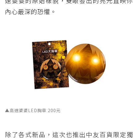
速婆婆的原始樣貌，雙眼發出的亮光直映你
內心最深的恐懼。
▲高速婆婆LED胸章 200元
除了各式新品，這次也推出中友百貨限定獨