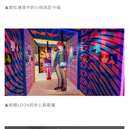
▲霓虹通道中的小桃與厄卡倫
▲制服LOOK的寺仁與愛羅