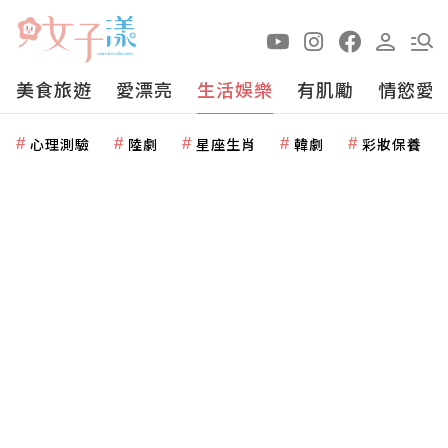
美食旅遊
愛漂亮
生活娛樂
有肌勵
情慾愛
心理測驗
陸劇
星座生肖
韓劇
彩妝保養