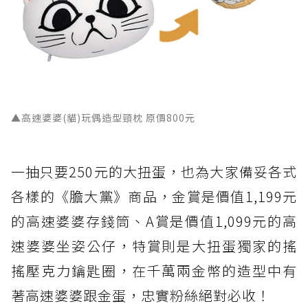
▲高速婆婆(貓)玩偶造型頸枕 原價800元
一抽只要250元的大扭蛋，也為大家備妥各式
各樣的《膽大黨》商品，金賞是價值1,199元
的高速婆婆存錢筒、A賞是價值1,099元的高
速婆婆坐姿公仔，特賞則是大扭蛋獨家的搖
搖壓克力鑰匙圈，在千萬兩金幣的造型中有
著高速婆婆跟金蛋，忠實粉絲絕對必收！