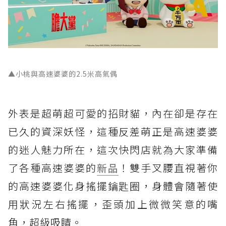
▲小桃與高速婆婆的2.5米高氣偶
外表是超萌超可愛的招財貓，內在卻是存在
已久的資深妖怪，這種反差萌正是高速婆婆
的迷人魅力所在，這次快閃店就為大家準備
了各種高速婆婆的
新品
！雙手叉腰直視著你
的高速婆婆化身搖擺鑰匙圈，身體會隨著使
用狀況左右搖擺，歪頭加上微微笑意的嘴
角，超級吸睛。