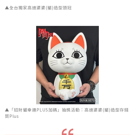
▲全台獨家高速婆婆(貓)造型頭冠
▲「招財貓幸運PLUS加碼」抽獎活動：高速婆婆(貓)造型存錢
筒Plus