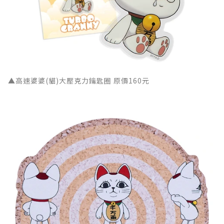
▲高速婆婆(貓)大壓克力鑰匙圈 原價160元