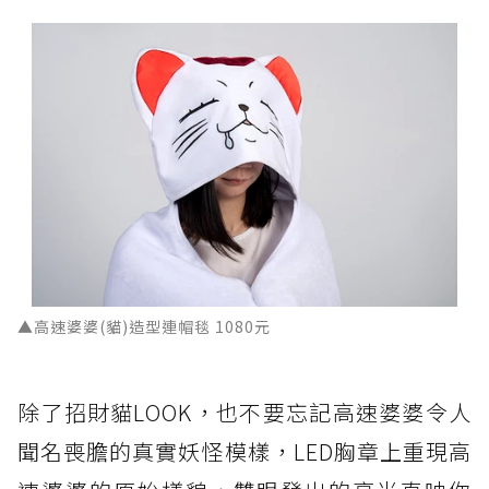
▲高速婆婆(貓)造型連帽毯 1080元
除了招財貓LOOK，也不要忘記高速婆婆令人
聞名喪膽的真實妖怪模樣，LED胸章上重現高