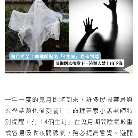
一年一度的
鬼月
即將到來，許多民間禁忌與
玄學話題也備受關注！命理專家小孟老師特
別提醒，有「4個生肖」在鬼月期間陰氣較重
或容易吸收夜間穢氣，務必提高警覺、避開