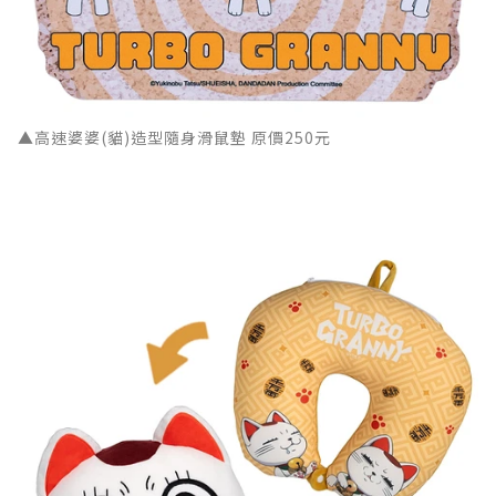
▲高速婆婆(貓)造型隨身滑鼠墊 原價250元