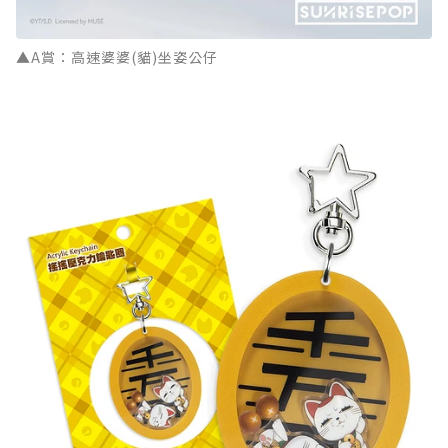
▲A賞：高速婆婆(貓)坐姿公仔