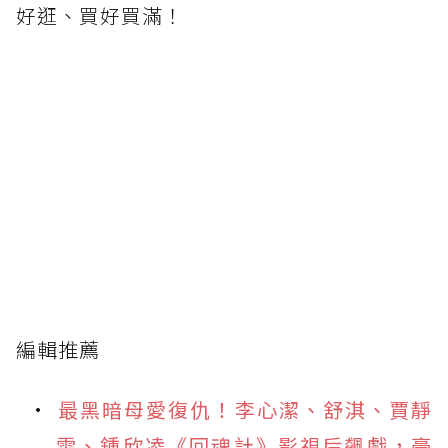
好逛、買好買滿！
編輯推薦
最黑暗母愛復仇！李心潔、舒淇、賈靜
雯、鍾欣凌《回魂計》影視后飆戲，豪