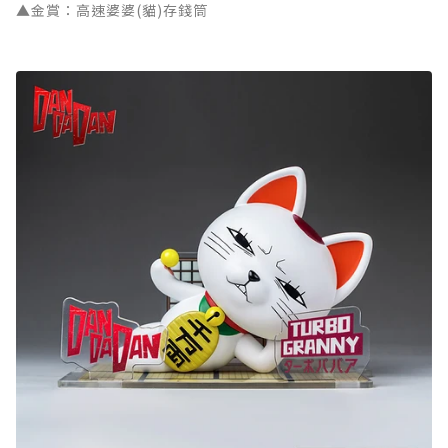
▲金賞：高速婆婆(貓)存錢筒