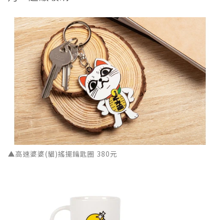
▲高速婆婆(貓)搖擺鑰匙圈 380元