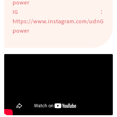
power
IG：
https://www.instagram.com/udnG
power