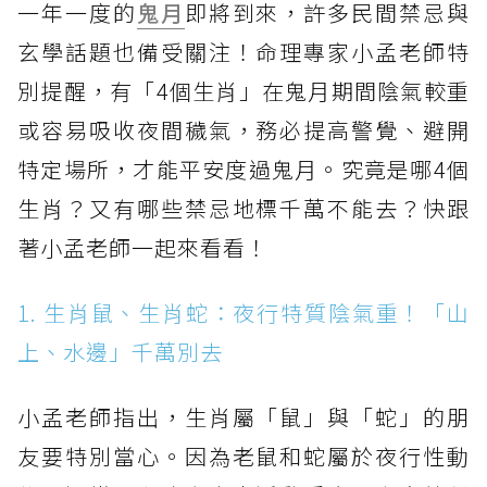
一年一度的
鬼月
即將到來，許多民間禁忌與
玄學話題也備受關注！命理專家小孟老師特
別提醒，有「4個生肖」在鬼月期間陰氣較重
或容易吸收夜間穢氣，務必提高警覺、避開
特定場所，才能平安度過鬼月。究竟是哪4個
生肖？又有哪些禁忌地標千萬不能去？快跟
著小孟老師一起來看看！
1. 生肖鼠、生肖蛇：夜行特質陰氣重！「山
上、水邊」千萬別去
小孟老師指出，生肖屬「鼠」與「蛇」的朋
友要特別當心。因為老鼠和蛇屬於夜行性動