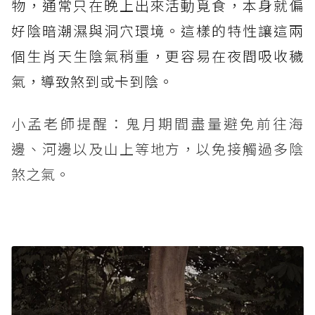
物，通常只在晚上出來活動覓食，本身就偏
好陰暗潮濕與洞穴環境。這樣的特性讓這兩
個生肖天生陰氣稍重，更容易在夜間吸收穢
氣，導致煞到或卡到陰。
小孟老師提醒：鬼月期間盡量避免前往海
邊、河邊以及山上等地方，以免接觸過多陰
煞之氣。