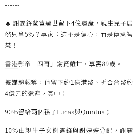
------
🔥 謝霆鋒爸爸過世留下4億遺產，親生兒子居
然只拿5%？專家：這不是偏心，而是傳承智
慧！
香港
影帝「四哥」謝賢離世，享壽89歲。
據媒體報導，他留下約1億港幣、折合台幣約
4億元的遺產，其中：
90%留給兩個孫子Lucas與Quintus；
10%由親生子女謝霆鋒與謝婷婷分配，謝霆