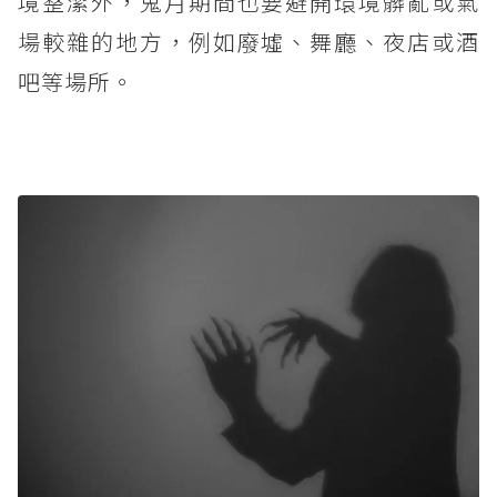
境整潔外，鬼月期間也要避開環境髒亂或氣
場較雜的地方，例如廢墟、舞廳、夜店或酒
吧等場所。