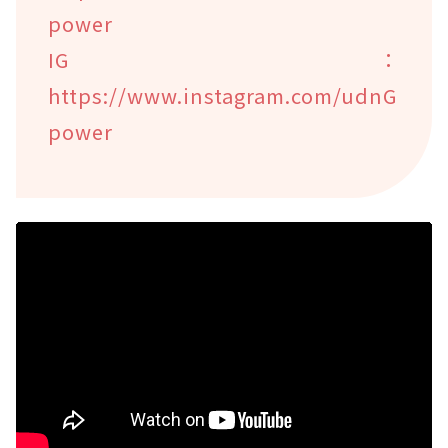
power
IG：
https://www.instagram.com/udnG
power