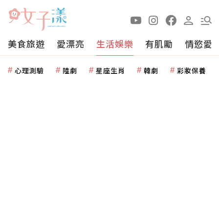
美食旅遊
愛漂亮
生活娛樂
有肌勵
情慾愛
心理測驗
陸劇
星座生肖
韓劇
彩妝保養