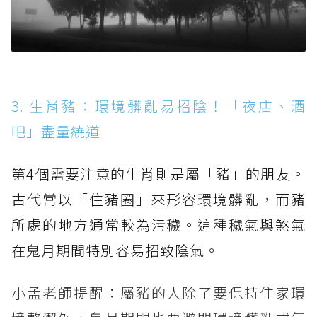
3. 生肖豬：環境髒亂易招陰！「夜店、酒
吧」盡量繞道
第4個需要注意的生肖則是屬「豬」的朋友。
古代常以「住豬圈」來形容環境髒亂，而豬
所處的地方通常較為污穢。這種穢氣與煞氣
在鬼月期間特別容易招致陰氣。
小孟老師提醒：屬豬的人除了要保持住家環