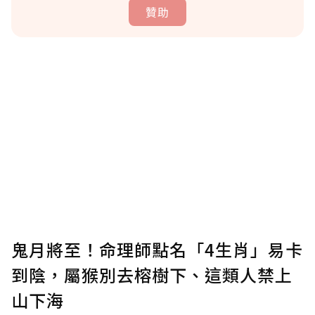
贊助
贊助說明
為了鼓勵作者持續創作更好的內容，會員可以
使用「贊助」功能實質回饋給喜愛的作者。可
將您認為適合的點數贈送給作者，一旦使用贊
助點數即不得撤銷，單筆贊助最低點數為30
點，最高點數沒有上限。
U 利點數 1 點 = NTD 1 元。
鬼月將至！命理師點名「4生肖」易卡
到陰，屬猴別去榕樹下、這類人禁上
確認送出
山下海