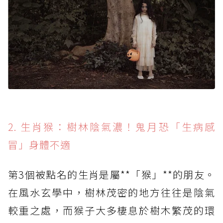
2. 生肖猴：樹林陰氣濃！鬼月恐「生病感
冒」身體不適
第3個被點名的生肖是屬**「猴」**的朋友。
在風水玄學中，樹林茂密的地方往往是陰氣
較重之處，而猴子大多棲息於樹木繁茂的環