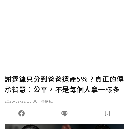
謝霆鋒只分到爸爸遺產5%？真正的傳
承智慧：公平，不是每個人拿一樣多
2026-07-22 16:30
廖嘉紅