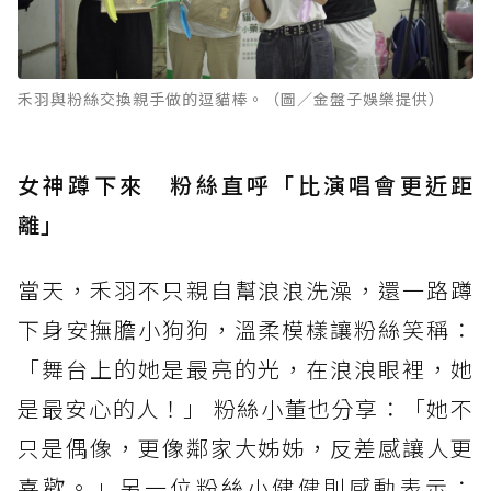
禾羽與粉絲交換親手做的逗貓棒。（圖／金盤子娛樂提供）
女神蹲下來 粉絲直呼「比演唱會更近距
離」
當天，禾羽不只親自幫浪浪洗澡，還一路蹲
下身安撫膽小狗狗，溫柔模樣讓粉絲笑稱：
「舞台上的她是最亮的光，在浪浪眼裡，她
是最安心的人！」 粉絲小董也分享：「她不
只是偶像，更像鄰家大姊姊，反差感讓人更
喜歡。」另一位粉絲小健健則感動表示：