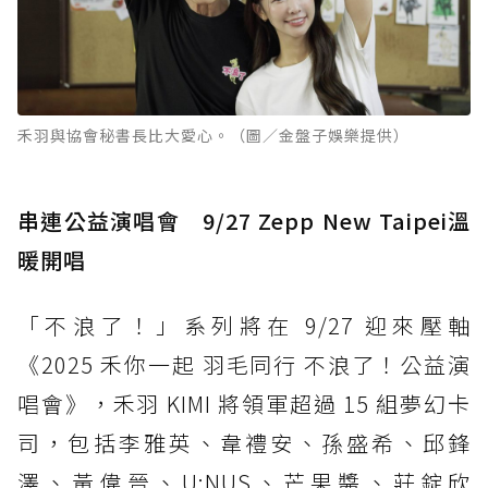
禾羽與協會秘書長比大愛心。（圖／金盤子娛樂提供）
串連公益演唱會 9/27 Zepp New Taipei溫
暖開唱
「不浪了！」系列將在 9/27 迎來壓軸
《2025 禾你一起 羽毛同行 不浪了！公益演
唱會》，禾羽 KIMI 將領軍超過 15 組夢幻卡
司，包括李雅英、韋禮安、孫盛希、邱鋒
澤、黃偉晉、U:NUS、芒果醬、莊錠欣