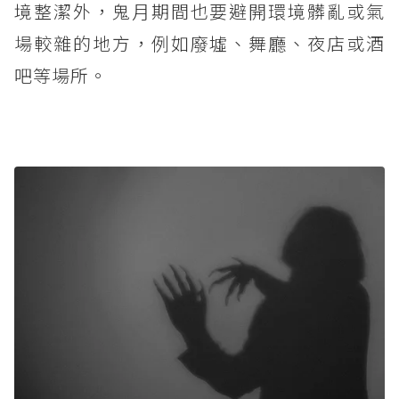
境整潔外，鬼月期間也要避開環境髒亂或氣
場較雜的地方，例如廢墟、舞廳、夜店或酒
吧等場所。