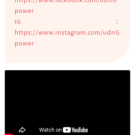
power
IG：
https://www.instagram.com/udnG
power