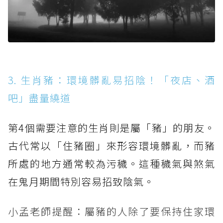
3. 生肖豬：環境髒亂易招陰！「夜店、酒
吧」盡量繞道
第4個需要注意的生肖則是屬「豬」的朋友。
古代常以「住豬圈」來形容環境髒亂，而豬
所處的地方通常較為污穢。這種穢氣與煞氣
在鬼月期間特別容易招致陰氣。
小孟老師提醒：屬豬的人除了要保持住家環