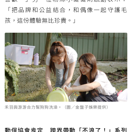
「把品牌和公益結合，和偶像一起守護毛
孩，這份體驗無比珍貴。」
禾羽與游游合力幫狗狗洗澡。（圖／金盤子娛樂提供）
動保協會肯定 跨界帶動「不浪了！」系列