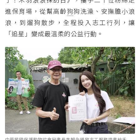
進保育場，從幫高齡
狗
狗洗澡、安撫膽小浪
浪，到遛狗散步，全程投入志工行列，讓
「追星」變成最溫柔的公益行動。
中華民國保護動物協會秘書長李朝全頒發志工服務證書給禾