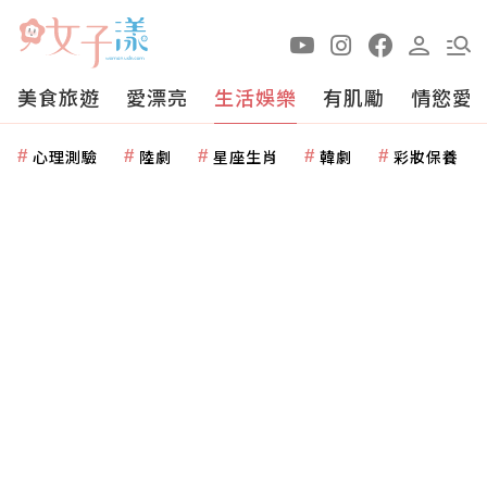
美食旅遊
愛漂亮
生活娛樂
有肌勵
情慾愛
心理測驗
陸劇
星座生肖
韓劇
彩妝保養