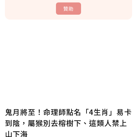
贊助
贊助說明
為了鼓勵作者持續創作更好的內容，會員可以
使用「贊助」功能實質回饋給喜愛的作者。可
將您認為適合的點數贈送給作者，一旦使用贊
助點數即不得撤銷，單筆贊助最低點數為30
點，最高點數沒有上限。
U 利點數 1 點 = NTD 1 元。
鬼月將至！命理師點名「4生肖」易卡
到陰，屬猴別去榕樹下、這類人禁上
確認送出
山下海