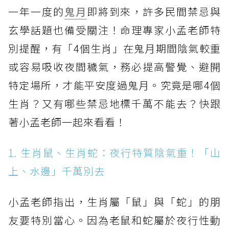
一年一度的
鬼月
即將到來，許多民間禁忌與
玄學話題也備受關注！命理專家小孟老師特
別提醒，有「4個生肖」在鬼月期間陰氣較重
或容易吸收夜間穢氣，務必提高警覺、避開
特定場所，才能平安度過鬼月。究竟是哪4個
生肖？又有哪些禁忌地標千萬不能去？快跟
著小孟老師一起來看看！
1. 生肖鼠、生肖蛇：夜行特質陰氣重！「山
上、水邊」千萬別去
小孟老師指出，生肖屬「鼠」與「蛇」的朋
友要特別當心。因為老鼠和蛇屬於夜行性動