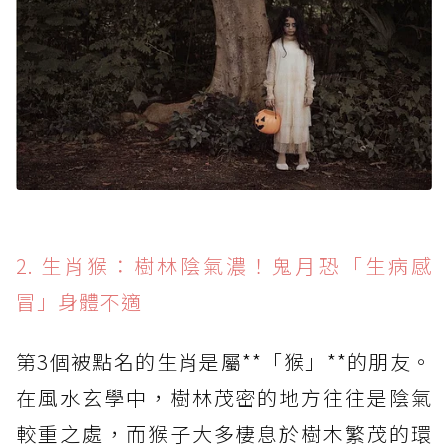
2. 生肖猴：樹林陰氣濃！鬼月恐「生病感
冒」身體不適
第3個被點名的生肖是屬**「猴」**的朋友。
在風水玄學中，樹林茂密的地方往往是陰氣
較重之處，而猴子大多棲息於樹木繁茂的環