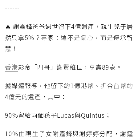
------
🔥 謝霆鋒爸爸過世留下4億遺產，親生兒子居
然只拿5%？專家：這不是偏心，而是傳承智
慧！
香港
影帝「四哥」謝賢離世，享壽89歲。
據媒體報導，他留下約1億港幣、折合台幣約
4億元的遺產，其中：
90%留給兩個孫子Lucas與Quintus；
10%由親生子女謝霆鋒與謝婷婷分配，謝霆