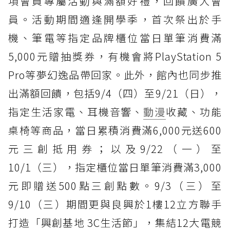
項會員專屬活動與滿額好禮，回饋廣大會
員。活動期間適逢開學季，首次祭出於手
機、筆電等指定品牌櫃位當日單筆消費滿
5,000元贈抽獎券，有機會將PlayStation 5
Pro等夢幻逸品帶回家。此外，館內也同步推
出滿額回饋，包括9/4（四）至9/21（日），
指定生活家電、耳機音響、
動漫
收藏、功能
桌椅等商品，當日累積消費滿6,000元送600
元三創抵用券；以及9/22（一）至
10/1（三），指定櫃位當日單筆消費滿3,000
元即贈送500點三創點數。9/3（三）至
9/10（三）期間更與良興於1樓12立方聯手
打造「興創基地 3C生活節」，集結12大電競