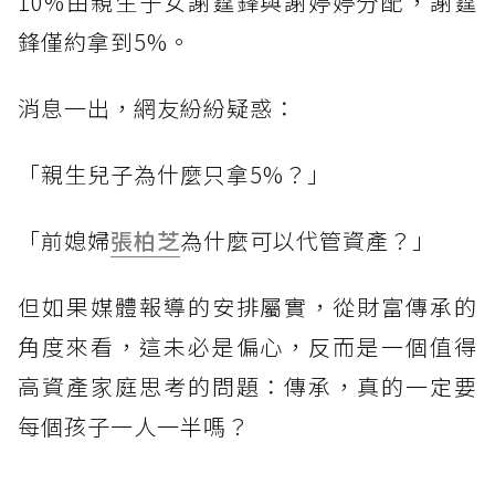
10%由親生子女謝霆鋒與謝婷婷分配，謝霆
鋒僅約拿到5%。
消息一出，網友紛紛疑惑：
「親生兒子為什麼只拿5%？」
「前媳婦
張柏芝
為什麼可以代管資產？」
但如果媒體報導的安排屬實，從財富傳承的
角度來看，這未必是偏心，反而是一個值得
高資產家庭思考的問題：傳承，真的一定要
每個孩子一人一半嗎？
------