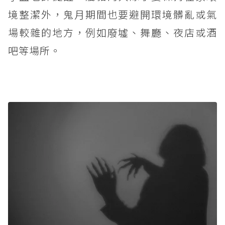
境整潔外，鬼月期間也要避開環境髒亂或氣
場較雜的地方，例如廢墟、舞廳、夜店或酒
吧等場所。