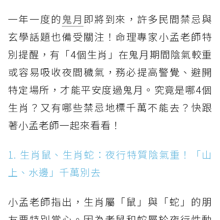
一年一度的
鬼月
即將到來，許多民間禁忌與
玄學話題也備受關注！命理專家小孟老師特
別提醒，有「4個生肖」在鬼月期間陰氣較重
或容易吸收夜間穢氣，務必提高警覺、避開
特定場所，才能平安度過鬼月。究竟是哪4個
生肖？又有哪些禁忌地標千萬不能去？快跟
著小孟老師一起來看看！
1. 生肖鼠、生肖蛇：夜行特質陰氣重！「山
上、水邊」千萬別去
小孟老師指出，生肖屬「鼠」與「蛇」的朋
友要特別當心。因為老鼠和蛇屬於夜行性動