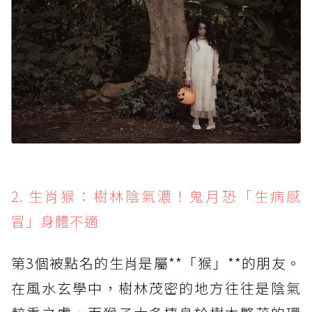
2. 生肖猴：樹林陰氣濃！鬼月恐「生病感
冒」身體不適
第3個被點名的生肖是屬**「猴」**的朋友。
在風水玄學中，樹林茂密的地方往往是陰氣