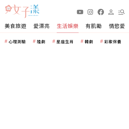
美食旅遊
愛漂亮
生活娛樂
有肌勵
情慾愛
心理測驗
陸劇
星座生肖
韓劇
彩妝保養