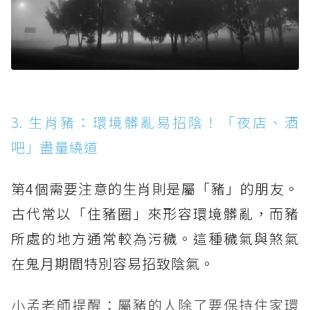
3. 生肖豬：環境髒亂易招陰！「夜店、酒
吧」盡量繞道
第4個需要注意的生肖則是屬「豬」的朋友。
古代常以「住豬圈」來形容環境髒亂，而豬
所處的地方通常較為污穢。這種穢氣與煞氣
在鬼月期間特別容易招致陰氣。
小孟老師提醒：屬豬的人除了要保持住家環