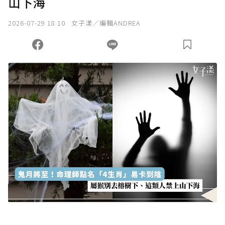
山下海
我已詳閱贊助說明，且同意站方的使用條款。
2026-07-29 18:10
女子漾／編輯ANDREA
您當前剩餘 U 利點數：
0
點；前往
購買點數