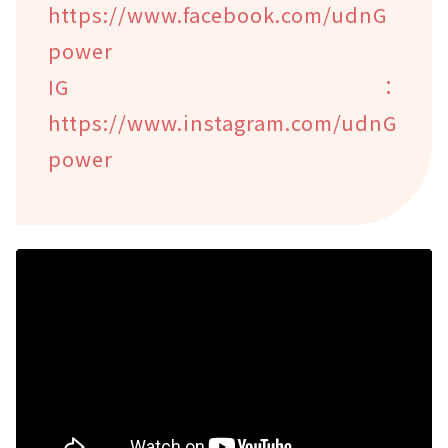
https://www.facebook.com/udnG
power
IG：
https://www.instagram.com/udnG
power