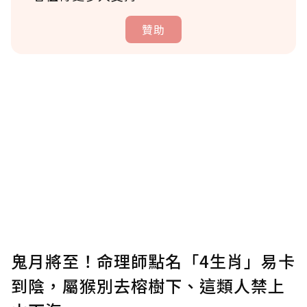
贊助
贊助說明
為了鼓勵作者持續創作更好的內容，會員可以
使用「贊助」功能實質回饋給喜愛的作者。可
將您認為適合的點數贈送給作者，一旦使用贊
助點數即不得撤銷，單筆贊助最低點數為30
點，最高點數沒有上限。
U 利點數 1 點 = NTD 1 元。
鬼月將至！命理師點名「4生肖」易卡
到陰，屬猴別去榕樹下、這類人禁上
確認送出