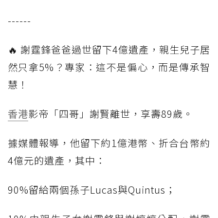
------
🔥 謝霆鋒爸爸過世留下4億遺產，親生兒子居
然只拿5%？專家：這不是偏心，而是傳承智
慧！
香港
影帝「四哥」謝賢離世，享壽89歲。
據媒體報導，他留下約1億港幣、折合台幣約
4億元的遺產，其中：
90%留給兩個孫子Lucas與Quintus；