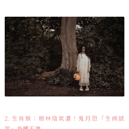
2. 生肖猴：樹林陰氣濃！鬼月恐「生病感
冒」身體不適