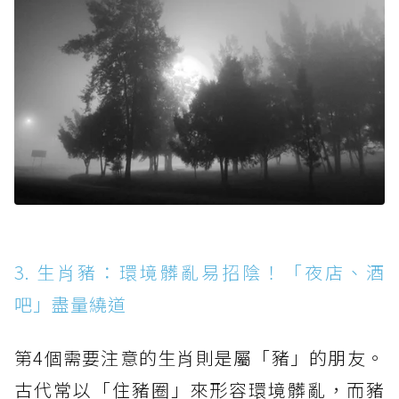
3. 生肖豬：環境髒亂易招陰！「夜店、酒
吧」盡量繞道
第4個需要注意的生肖則是屬「豬」的朋友。
古代常以「住豬圈」來形容環境髒亂，而豬