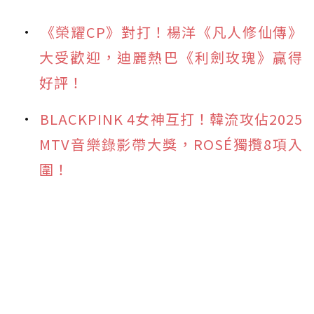
《榮耀CP》對打！楊洋《凡人修仙傳》
大受歡迎，迪麗熱巴《利劍玫瑰》贏得
好評！
BLACKPINK 4女神互打！韓流攻佔2025
MTV音樂錄影帶大獎，ROSÉ獨攬8項入
圍！