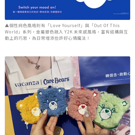
▲個性純色風格則有「Love Yourself」與「Out Of This
World」系列，金屬銀色融入 Y2K 未來感風格，富有結構與互
動上的巧思，為日常增添些許好心情魔法！