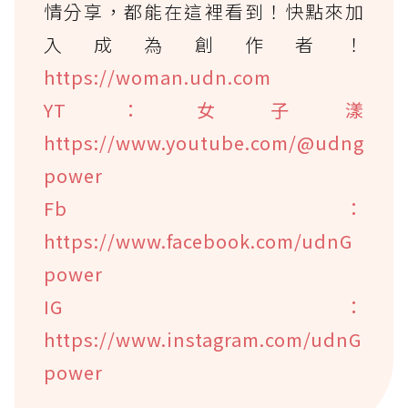
情分享，都能在這裡看到！快點來加
入成為創作者！
https://woman.udn.com
YT：女子漾
https://www.youtube.com/@udng
power
Fb：
https://www.facebook.com/udnG
power
IG：
https://www.instagram.com/udnG
power