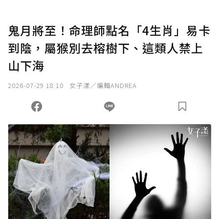
鬼月將至！命理師點名「4生肖」易卡
到陰，屬猴別去榕樹下、這類人禁上
山下海
2026-07-29 18:10
女子漾／編輯ANDREA