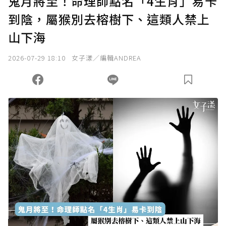
鬼月將至！命理師點名「4生肖」易卡
到陰，屬猴別去榕樹下、這類人禁上
確認送出
山下海
我已詳閱贊助說明，且同意站方的使用條款。
2026-07-29 18:10
女子漾／編輯ANDREA
您當前剩餘 U 利點數：
0
點；前往
購買點數