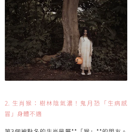
2. 生肖猴：樹林陰氣濃！鬼月恐「生病感
冒」身體不適
第3個被點名的生肖是屬**「猴」**的朋友。