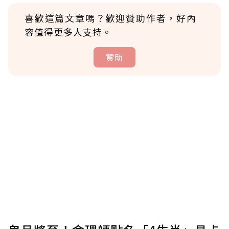
喜歡這篇文章嗎？歡迎贊助作者，好內
容值得更多人支持。
贊助
贊助說明
為了鼓勵作者持續創作更好的內容，會員可以
使用「贊助」功能實質回饋給喜愛的作者。可
將您認為適合的點數贈送給作者，一旦使用贊
助點數即不得撤銷，單筆贊助最低點數為30
點，最高點數沒有上限。
U 利點數 1 點 = NTD 1 元。