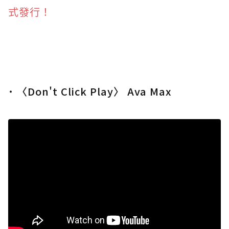
式發行！
˙ 〈Don't Click Play〉 Ava Max