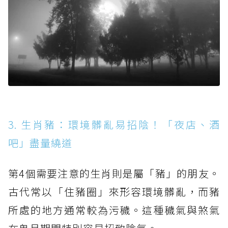
3. 生肖豬：環境髒亂易招陰！「夜店、酒
吧」盡量繞道
第4個需要注意的生肖則是屬「豬」的朋友。
古代常以「住豬圈」來形容環境髒亂，而豬
所處的地方通常較為污穢。這種穢氣與煞氣