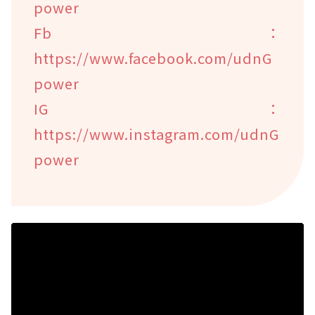
power
Fb：
https://www.facebook.com/udnG
power
IG：
https://www.instagram.com/udnG
power