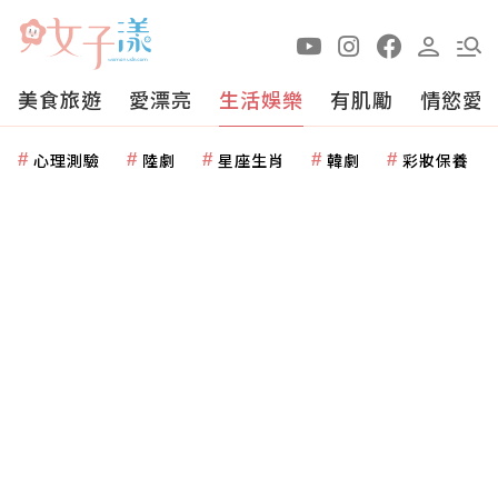
美食旅遊
愛漂亮
生活娛樂
有肌勵
情慾愛
心理測驗
陸劇
星座生肖
韓劇
彩妝保養