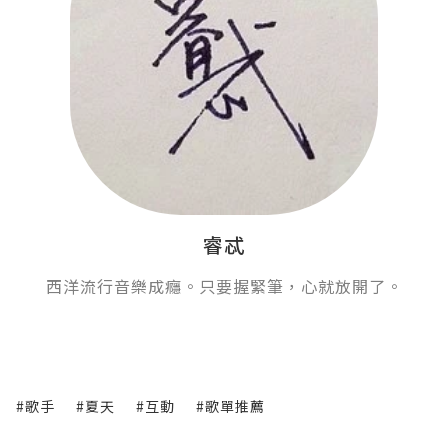
睿忒
西洋流行音樂成癮。只要握緊筆，心就放開了。
#歌手
#夏天
#互動
#歌單推薦