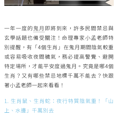
一年一度的
鬼月
即將到來，許多民間禁忌與
玄學話題也備受關注！命理專家小孟老師特
別提醒，有「4個生肖」在鬼月期間陰氣較重
或容易吸收夜間穢氣，務必提高警覺、避開
特定場所，才能平安度過鬼月。究竟是哪4個
生肖？又有哪些禁忌地標千萬不能去？快跟
著小孟老師一起來看看！
1. 生肖鼠、生肖蛇：夜行特質陰氣重！「山
上、水邊」千萬別去