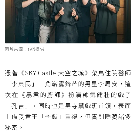
圖片來源：tvN提供
憑著《SKY Castle 天空之城》菜鳥住院醫師
「李東民」一角嶄露鋒芒的男星李周安，這
次在《暴君的廚師》扮演帥氣健壯的戲子
「孔吉」，同時也是男寺黨戲班首領，表面
上備受君王「李獻」重視，但實則隱藏諸多
秘密。