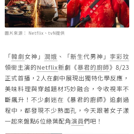
圖片來源： Netflix、tvN提供
「
韓劇
女神」
潤娥
、「新生代男神」
李彩玟
領銜主演的
Netflix
新劇《
暴君的廚師
》8/23
正式首播，2人在劇中展現出獨特化學反應，
美味料理與穿越題材巧妙融合，令收視率不
斷飆升！不少劇迷在《暴君的廚師》追劇過
程中，都發現不少熟面孔，今天跟著女子漾
一起來盤點6位綠葉配角
演員
們吧！