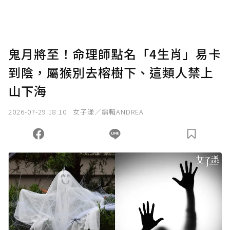
鬼月將至！命理師點名「4生肖」易卡
到陰，屬猴別去榕樹下、這類人禁上
山下海
2026-07-29 18:10
女子漾／編輯ANDREA