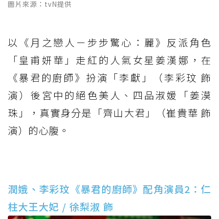
圖片來源：tvN提供
以《月之戀人－步步驚心：麗》反派角色
「皇甫妍華」走紅的人氣女星姜漢娜，在
《暴君的廚師》扮演「李獻」（李彩玟 飾
演）後宮中的絕色美人、四品淑媛「姜漠
珠」，真實身分是「齊山大君」（崔貴華 飾
演）的心腹。
潤娥、李彩玟《暴君的廚師》配角演員2：仁
柱大王大妃 / 徐梨淑 飾