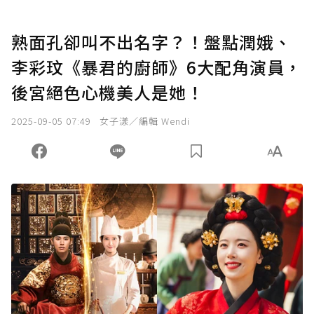
熟面孔卻叫不出名字？！盤點潤娥、
李彩玟《暴君的廚師》6大配角演員，
後宮絕色心機美人是她！
2025-09-05 07:49
女子漾／編輯 Wendi