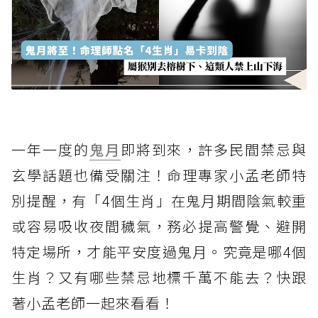
一年一度的
鬼月
即將到來，許多民間禁忌與
玄學話題也備受關注！命理專家小孟老師特
別提醒，有「4個生肖」在鬼月期間陰氣較重
或容易吸收夜間穢氣，務必提高警覺、避開
特定場所，才能平安度過鬼月。究竟是哪4個
生肖？又有哪些禁忌地標千萬不能去？快跟
著小孟老師一起來看看！