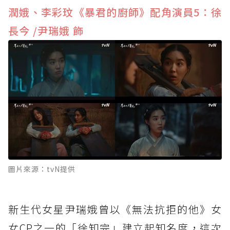
潤娥、李彩玟《暴君的廚師》配角演員5：徐
長今 /尹瑞娥 飾
圖片來源：tvN提供
新生代女星尹瑞娥曾以《無法抗拒的他》女
女CP之一的「徐知完」建立起知名度，這次