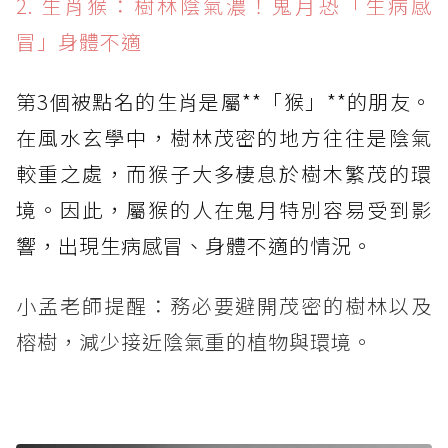
2. 生肖猴：樹林陰氣濃！鬼月恐「生病感
冒」身體不適
第3個被點名的生肖是屬**「猴」**的朋友。
在風水玄學中，樹林茂密的地方往往是陰氣
較重之處，而猴子大多棲息於樹木繁茂的環
境。因此，屬猴的人在鬼月特別容易受到影
響，出現生病感冒、身體不適的情況。
小孟老師提醒：務必要避開茂密的樹林以及
榕樹，減少接近陰氣重的植物與環境。