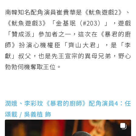
南韓知名配角演員崔貴華是《魷魚遊戲2》、
《魷魚遊戲3》「金基珉（#203）」，遊戲
「贊成派」參加者之一，這次在《暴君的廚
師》扮演心機權臣「齊山大君」，是「李
獻」叔父，也是先王宣宗的異母兄弟，野心
勃勃伺機奪取王位。
潤娥、李彩玟《暴君的廚師》配角演員4：任
頌載 / 吳義植 飾