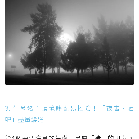
3. 生肖豬：環境髒亂易招陰！「夜店、酒
吧」盡量繞道
第4個需要注意的生肖則是屬「豬」的朋友。