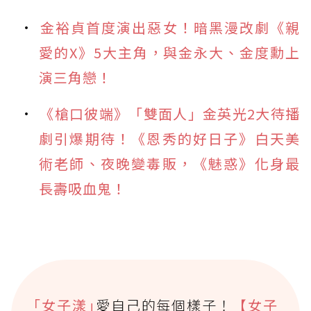
金裕貞首度演出惡女！暗黑漫改劇《親
愛的X》5大主角，與金永大、金度勳上
演三角戀！
《槍口彼端》「雙面人」金英光2大待播
劇引爆期待！《恩秀的好日子》白天美
術老師、夜晚變毒販，《魅惑》化身最
長壽吸血鬼！
｢女子漾｣
愛自己的每個樣子！
【女子