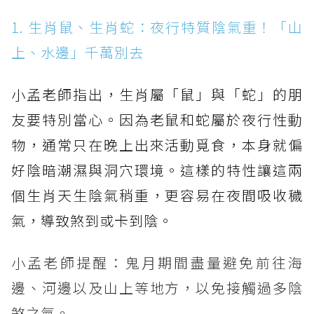
1. 生肖鼠、生肖蛇：夜行特質陰氣重！「山
上、水邊」千萬別去
小孟老師指出，生肖屬「鼠」與「蛇」的朋
友要特別當心。因為老鼠和蛇屬於夜行性動
物，通常只在晚上出來活動覓食，本身就偏
好陰暗潮濕與洞穴環境。這樣的特性讓這兩
個生肖天生陰氣稍重，更容易在夜間吸收穢
氣，導致煞到或卡到陰。
小孟老師提醒：鬼月期間盡量避免前往海
邊、河邊以及山上等地方，以免接觸過多陰
煞之氣。