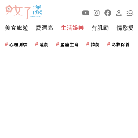
美食旅遊
愛漂亮
生活娛樂
有肌勵
情慾愛
心理測驗
陸劇
星座生肖
韓劇
彩妝保養