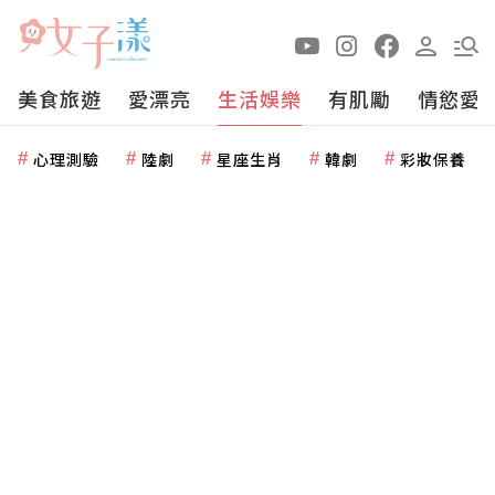
美食旅遊
愛漂亮
生活娛樂
有肌勵
情慾愛
心理測驗
陸劇
星座生肖
韓劇
彩妝保養