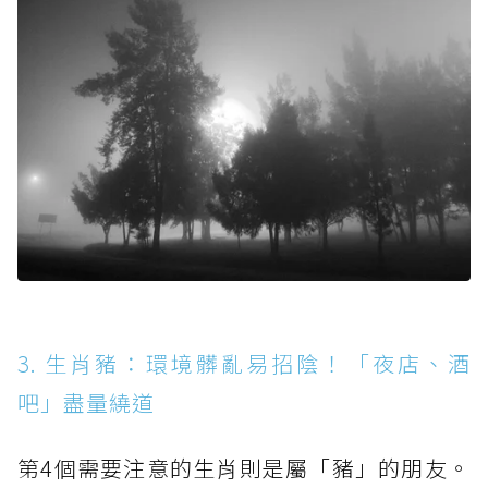
3. 生肖豬：環境髒亂易招陰！「夜店、酒
吧」盡量繞道
第4個需要注意的生肖則是屬「豬」的朋友。