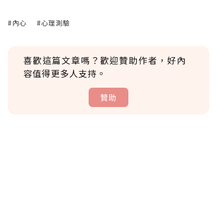
#內心
#心理測驗
喜歡這篇文章嗎？歡迎贊助作者，好內
容值得更多人支持。
贊助
贊助說明
為了鼓勵作者持續創作更好的內容，會員可以
使用「贊助」功能實質回饋給喜愛的作者。可
將您認為適合的點數贈送給作者，一旦使用贊
助點數即不得撤銷，單筆贊助最低點數為30