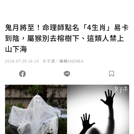
點，最高點數沒有上限。
U 利點數 1 點 = NTD 1 元。
鬼月將至！命理師點名「4生肖」易卡
到陰，屬猴別去榕樹下、這類人禁上
確認送出
山下海
我已詳閱贊助說明，且同意站方的使用條款。
2026-07-29 18:10
女子漾／編輯ANDREA
您當前剩餘 U 利點數：
0
點；前往
購買點數