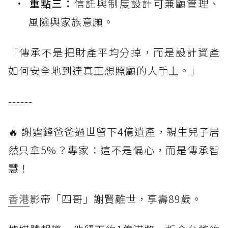
重點三：
信託與制度設計可兼顧管理、
風險與家族意願。
「傳承不是把財產平均分掉，而是設計資產
如何安全地到達真正想照顧的人手上。」
------
🔥 謝霆鋒爸爸過世留下4億遺產，親生兒子居
然只拿5%？專家：這不是偏心，而是傳承智
慧！
香港
影帝「四哥」謝賢離世，享壽89歲。