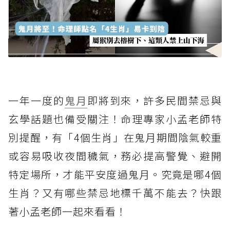
一年一度的
鬼月
即將到來，許多民間禁忌與
玄學話題也備受關注！命理專家小孟老師特
別提醒，有「4個生肖」在鬼月期間陰氣較重
或容易吸收夜間穢氣，務必提高警覺、避開
特定場所，才能平安度過鬼月。究竟是哪4個
生肖？又有哪些禁忌地標千萬不能去？快跟
著小孟老師一起來看看！