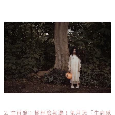
2. 生肖猴：樹林陰氣濃！鬼月恐「生病感