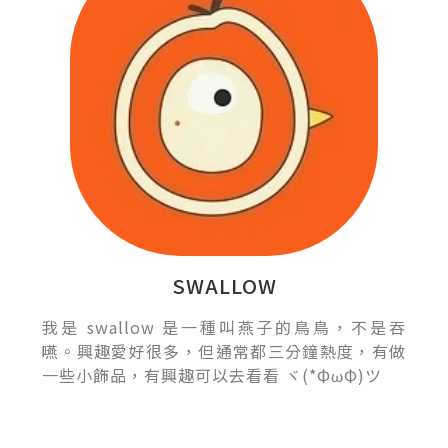
SWALLOW
我是 swallow 是一種叫燕子的鳥鳥，不是吞
嚥。興趣愛好很多，但通常都三分鐘熱度，有做
一些小飾品，有興趣可以去看看 ヾ(*ΦωΦ)ツ