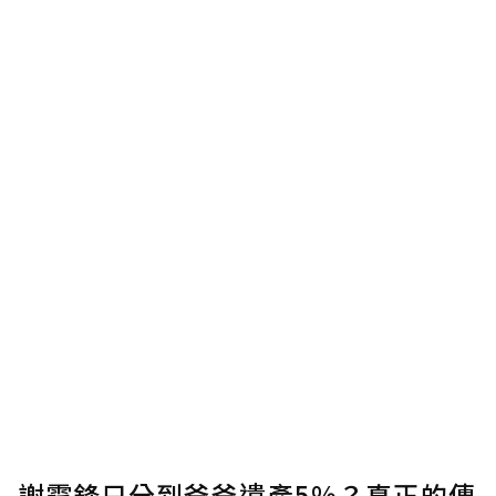
謝霆鋒只分到爸爸遺產5%？真正的傳