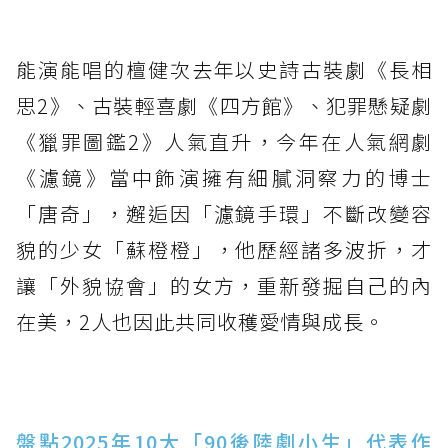
能演能唱的檀健次去年以史詩古裝劇《長相
思2》、古裝輕喜劇《四方館》、犯罪懸疑劇
《獵罪圖鑑2》人氣直升，今年在人氣網劇
《濾鏡》當中飾演擁有細膩洞察力的博士
「唐奇」，邂逅因「濾鏡手環」不斷改變容
貌的少女「蘇橙橙」，他歷經諸多波折，才
讓「外貌協會」的女方，重新發掘自己的內
在美，2人也因此共同收穫愛情與成長。
盤點2025年10大「90後陸劇小生」代表作