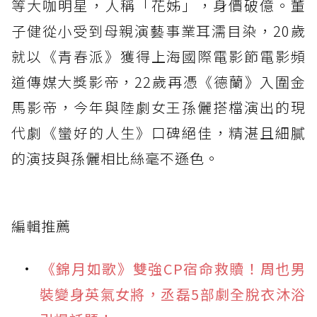
等大咖明星，人稱「花姊」，身價破億。董
子健從小受到母親演藝事業耳濡目染，20歲
就以《青春派》獲得上海國際電影節電影頻
道傳媒大獎影帝，22歲再憑《德蘭》入圍金
馬影帝，今年與陸劇女王孫儷搭檔演出的現
代劇《蠻好的人生》口碑絕佳，精湛且細膩
的演技與孫儷相比絲毫不遜色。
編輯推薦
《錦月如歌》雙強CP宿命救贖！周也男
裝變身英氣女將，丞磊5部劇全脫衣沐浴