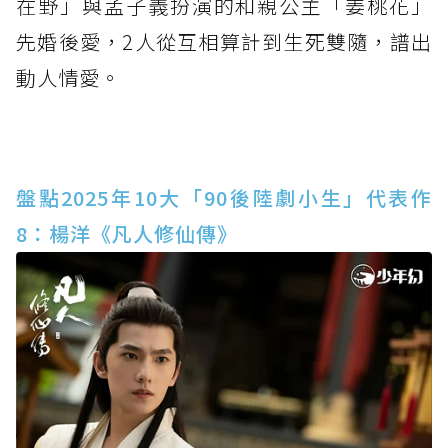
在野」與孟子義扮演的和親公主「姜桃花」
先婚後愛，2人從互相算計到生死雙隨，譜出
動人情愛。
盤點2025年10大「90後陸劇小生」代表作
8：楊洋《凡人修仙傳》