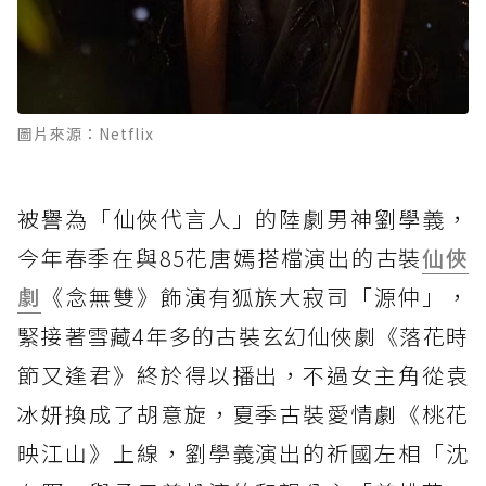
圖片來源：Netflix
被譽為「仙俠代言人」的陸劇男神劉學義，
今年春季在與85花唐嫣搭檔演出的古裝
仙俠
劇
《念無雙》飾演有狐族大寂司「源仲」，
緊接著雪藏4年多的古裝玄幻仙俠劇《落花時
節又逢君》終於得以播出，不過女主角從袁
冰妍換成了胡意旋，夏季古裝愛情劇《桃花
映江山》上線，劉學義演出的祈國左相「沈