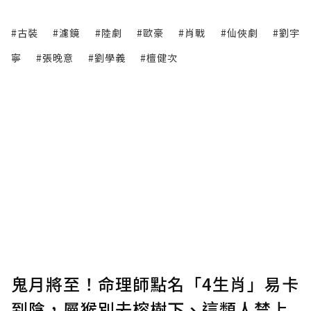
#古裝
#濾鏡
#陸劇
#歐豪
#肖戰
#仙俠劇
#劉宇
寧
#張晚意
#劉學義
#檀健次
鬼月將至！命理師點名「4生肖」易卡
到陰，屬猴別去榕樹下、這類人禁上