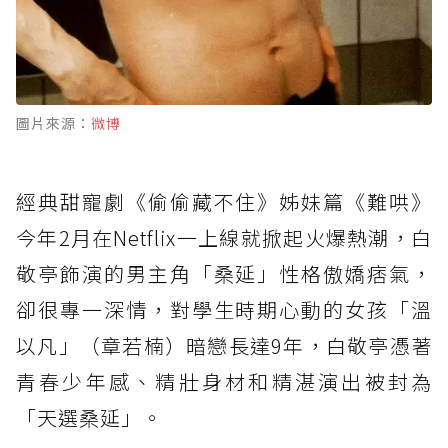
圖片來源：
微博
經典甜寵劇《偷偷藏不住》姊妹篇《難哄》
今年2月在Netflix一上線就掀起火爆熱潮，白
敬亭飾演的男主角「桑延」性格傲嬌痞氣，
卻很專一深情，對學生時期心動的女孩「溫
以凡」（章若楠）暗戀長達9年，白敬亭憑著
青春少年感、精壯身材和精湛演出被封為
「天選桑延」。