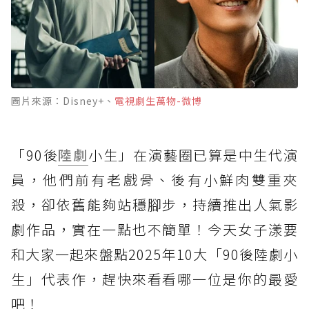
圖片來源：Disney+、
電視劇生萬物-微博
「90後
陸劇
小生」在演藝圈已算是中生代演
員，他們前有老戲骨、後有小鮮肉雙重夾
殺，卻依舊能夠站穩腳步，持續推出人氣影
劇作品，實在一點也不簡單！今天女子漾要
和大家一起來盤點2025年10大「90後陸劇小
生」代表作，趕快來看看哪一位是你的最愛
吧！