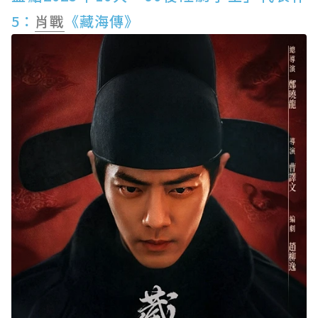
5：
肖戰
《藏海傳》