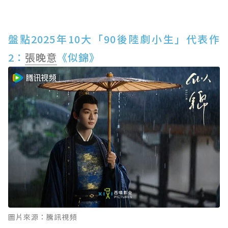
盤點2025年10大「90後陸劇小生」代表作
2：
張晚意
《似錦》
圖片來源：騰訊視頻