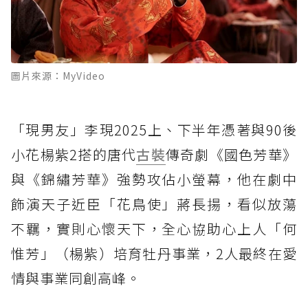
圖片來源：MyVideo
「現男友」李現2025上、下半年憑著與90後
小花楊紫2搭的唐代
古裝
傳奇劇《國色芳華》
與《錦繡芳華》強勢攻佔小螢幕，他在劇中
飾演天子近臣「花鳥使」蔣長揚，看似放蕩
不羈，實則心懷天下，全心協助心上人「何
惟芳」（楊紫）培育牡丹事業，2人最終在愛
情與事業同創高峰。