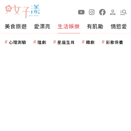
美食旅遊
愛漂亮
生活娛樂
有肌勵
情慾愛
心理測驗
陸劇
星座生肖
韓劇
彩妝保養