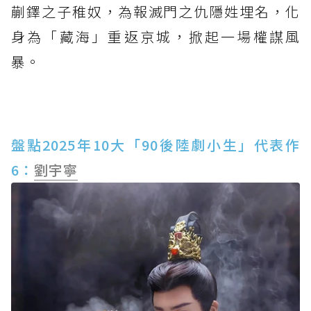
蒯鐸之子稚奴，為報滅門之仇隱姓埋名，化
身為「藏海」重返京城，掀起一場權謀風
暴。
盤點2025年10大「90後陸劇小生」代表作
6：
劉宇寧