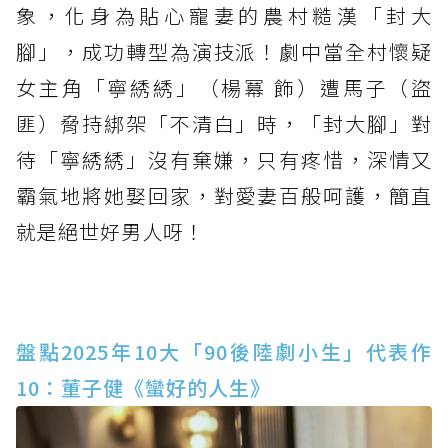
象，化身為貼心寵妻的農村糙漢「封大
腳」，成功轉型為演技派！劇中當全村懷疑
女主角「寧綉綉」（楊冪 飾）遭馬子（盜
匪）脅持綁架「不清白」時，「封大腳」對
待「寧綉綉」沒有棄嫌，只有疼惜，深情又
霸氣地將她娶回家，對愛妻百般呵護，簡直
就是絕世好男人呀！
盤點2025年10大「90後陸劇小生」代表作
10：董子健《蠻好的人生》