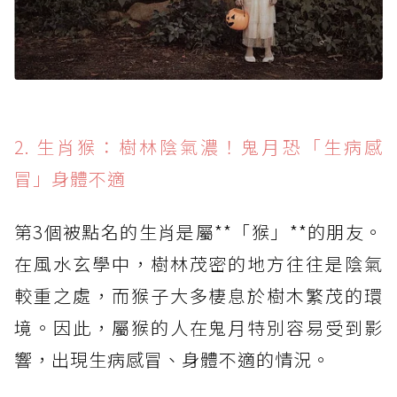
2. 生肖猴：樹林陰氣濃！鬼月恐「生病感
冒」身體不適
第3個被點名的生肖是屬**「猴」**的朋友。
在風水玄學中，樹林茂密的地方往往是陰氣
較重之處，而猴子大多棲息於樹木繁茂的環
境。因此，屬猴的人在鬼月特別容易受到影
響，出現生病感冒、身體不適的情況。