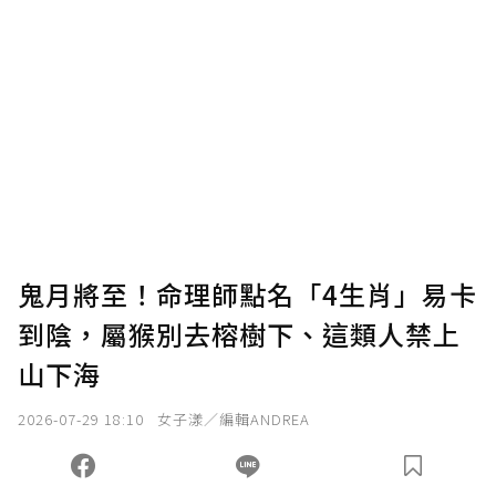
贊助說明
為了鼓勵作者持續創作更好的內容，會員可以
使用「贊助」功能實質回饋給喜愛的作者。可
將您認為適合的點數贈送給作者，一旦使用贊
助點數即不得撤銷，單筆贊助最低點數為30
點，最高點數沒有上限。
U 利點數 1 點 = NTD 1 元。
鬼月將至！命理師點名「4生肖」易卡
到陰，屬猴別去榕樹下、這類人禁上
確認送出
山下海
我已詳閱贊助說明，且同意站方的使用條款。
2026-07-29 18:10
女子漾／編輯ANDREA
您當前剩餘 U 利點數：
0
點；前往
購買點數