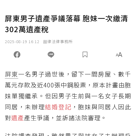
屏東男子遺產爭議落幕 胞妹一次繳清
302萬遺產稅
2025-08-19 16:12
喆律法律事務所
屏東
一名男子過世後，留下一間房屋、數千
萬元存款及近400張中鋼股票，原本計畫由胞
妹單獨繼承。但因男子生前與一名女子長期
同居，未辦理
結婚登記
，胞妹與同居人因此
對
遺產
產生爭議，並訴諸法院審理。
法院調查發現，雖然男子與該女子未辦理戶