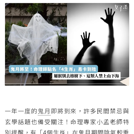
一年一度的
鬼月
即將到來，許多民間禁忌與
玄學話題也備受關注！命理專家小孟老師特
別提醒，有「4個生肖」在鬼月期間陰氣較重