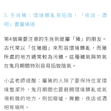
3. 生肖豬：環境髒亂易招陰！「夜店、酒
吧」盡量繞道
第4個需要注意的生肖則是屬「豬」的朋友。
古代常以「住豬圈」來形容環境髒亂，而豬
所處的地方通常較為污穢。這種穢氣與煞氣
在鬼月期間特別容易招致陰氣。
小孟老師提醒：屬豬的人除了要保持住家環
境整潔外，鬼月期間也要避開環境髒亂或氣
場較雜的地方，例如廢墟、舞廳、夜店或酒
吧等場所。