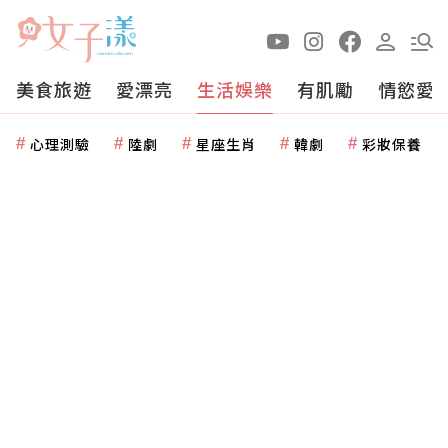
美食旅遊
愛漂亮
生活娛樂
有肌勵
情慾愛
心理測驗
陸劇
星座生肖
韓劇
彩妝保養