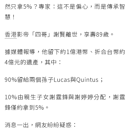
然只拿5%？專家：這不是偏心，而是傳承智
慧！
香港
影帝「四哥」謝賢離世，享壽89歲。
據媒體報導，他留下約1億港幣、折合台幣約
4億元的遺產，其中：
90%留給兩個孫子Lucas與Quintus；
10%由親生子女謝霆鋒與謝婷婷分配，謝霆
鋒僅約拿到5%。
消息一出，網友紛紛疑惑：