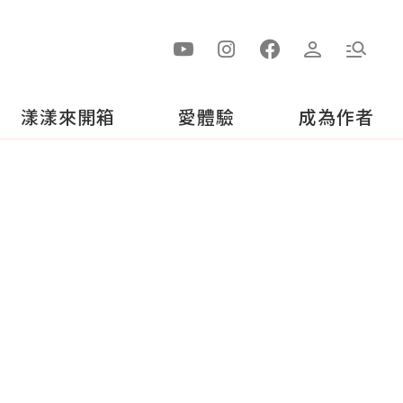
漾漾來開箱
愛體驗
成為作者