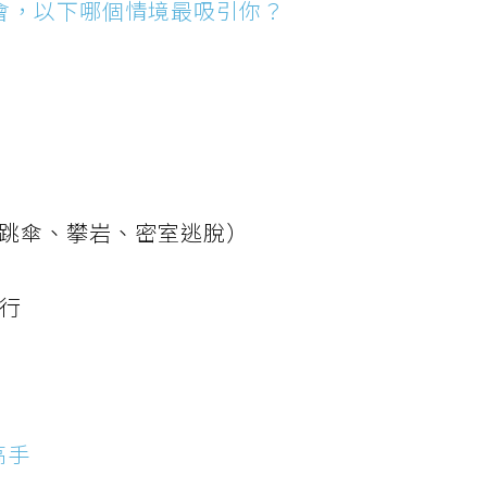
會，以下哪個情境最吸引你？
（跳傘、攀岩、密室逃脫）
旅行
高手