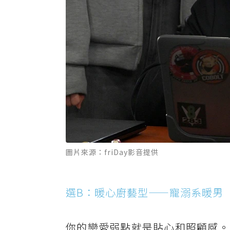
圖片來源：friDay影音提供
選B：暖心廚藝型——寵溺系暖男
你的戀愛弱點就是貼心和照顧感。