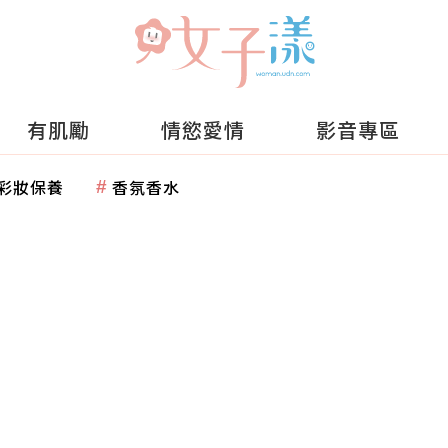
有肌勵
情慾愛情
影音專區
彩妝保養
香氛香水