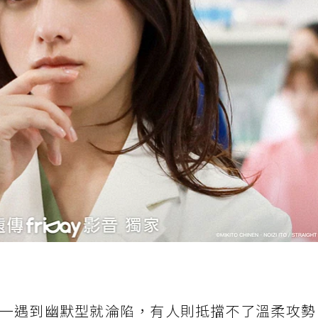
一遇到幽默型就淪陷，有人則抵擋不了溫柔攻勢