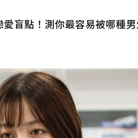
戀愛盲點！測你最容易被哪種男