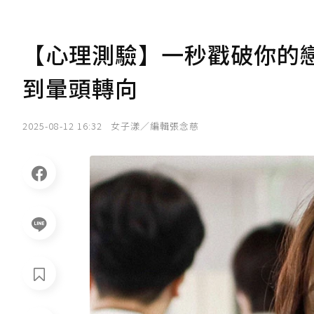
【心理測驗】一秒戳破你的
到暈頭轉向
2025-08-12 16:32
女子漾／編輯張念慈