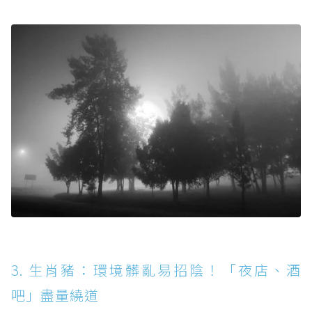
3. 生肖豬：環境髒亂易招陰！「夜店、酒
吧」盡量繞道