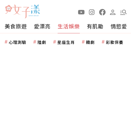
美食旅遊
愛漂亮
生活娛樂
有肌勵
情慾愛
心理測驗
陸劇
星座生肖
韓劇
彩妝保養