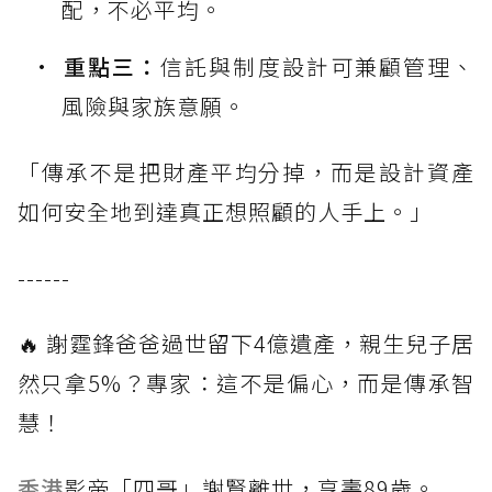
配，不必平均。
重點三：
信託與制度設計可兼顧管理、
風險與家族意願。
「傳承不是把財產平均分掉，而是設計資產
如何安全地到達真正想照顧的人手上。」
------
🔥 謝霆鋒爸爸過世留下4億遺產，親生兒子居
然只拿5%？專家：這不是偏心，而是傳承智
慧！
香港
影帝「四哥」謝賢離世，享壽89歲。