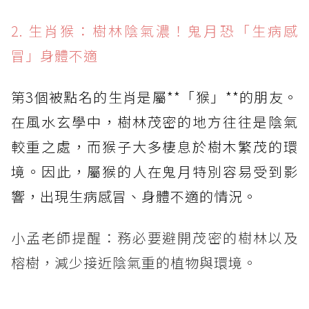
2. 生肖猴：樹林陰氣濃！鬼月恐「生病感
冒」身體不適
第3個被點名的生肖是屬**「猴」**的朋友。
在風水玄學中，樹林茂密的地方往往是陰氣
較重之處，而猴子大多棲息於樹木繁茂的環
境。因此，屬猴的人在鬼月特別容易受到影
響，出現生病感冒、身體不適的情況。
小孟老師提醒：務必要避開茂密的樹林以及
榕樹，減少接近陰氣重的植物與環境。