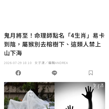
鬼月將至！命理師點名「4生肖」易卡
到陰，屬猴別去榕樹下、這類人禁上
山下海
2026-07-29 18:10
女子漾／編輯ANDREA