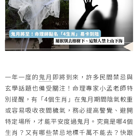
一年一度的
鬼月
即將到來，許多民間禁忌與
玄學話題也備受關注！命理專家小孟老師特
別提醒，有「4個生肖」在鬼月期間陰氣較重
或容易吸收夜間穢氣，務必提高警覺、避開
特定場所，才能平安度過鬼月。究竟是哪4個
生肖？又有哪些禁忌地標千萬不能去？快跟