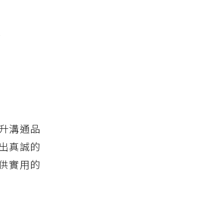
會
升溝通品
出真誠的
供實用的