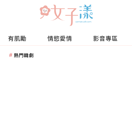
有肌勵
情慾愛情
影音專區
熱門韓劇