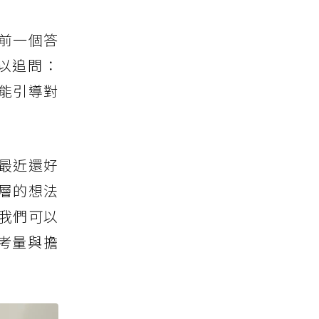
前一個答
以追問：
能引導對
最近還好
層的想法
我們可以
考量與擔