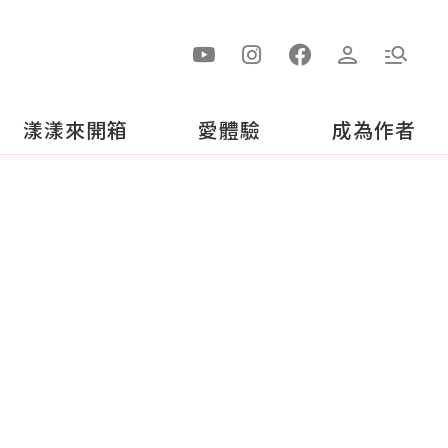
漾漾來開箱
愛體驗
成為作者