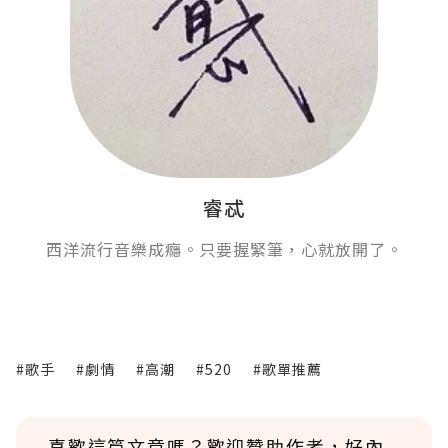
睿忒
西洋流行音樂成癮。只要握緊筆，心就放開了。
#歌手
#劇情
#高潮
#520
#歌單推薦
喜歡這篇文章嗎？歡迎贊助作者，好內