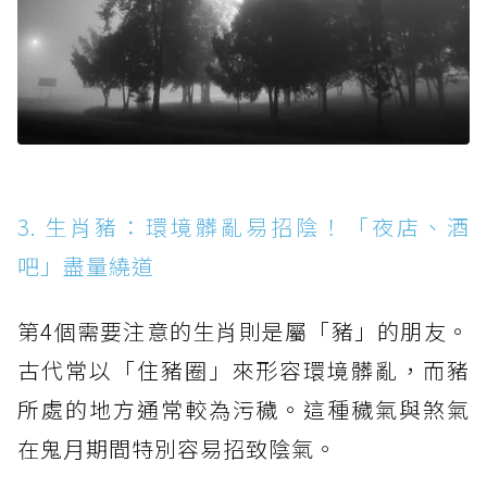
3. 生肖豬：環境髒亂易招陰！「夜店、酒
吧」盡量繞道
第4個需要注意的生肖則是屬「豬」的朋友。
古代常以「住豬圈」來形容環境髒亂，而豬
所處的地方通常較為污穢。這種穢氣與煞氣
在鬼月期間特別容易招致陰氣。