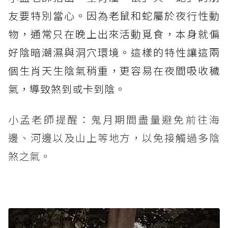
友要特別當心。因為老鼠和蛇屬於夜行性動
物，通常只在晚上出來活動覓食，本身就偏
好陰暗潮濕與洞穴環境。這樣的特性讓這兩
個生肖天生陰氣稍重，更容易在夜間吸收穢
氣，導致煞到或卡到陰。
小孟老師提醒：鬼月期間盡量避免前往海
邊、河邊以及山上等地方，以免接觸過多陰
煞之氣。