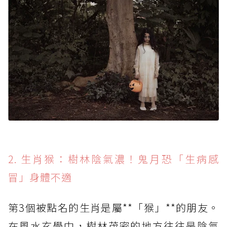
2. 生肖猴：樹林陰氣濃！鬼月恐「生病感
冒」身體不適
第3個被點名的生肖是屬**「猴」**的朋友。
在風水玄學中，樹林茂密的地方往往是陰氣