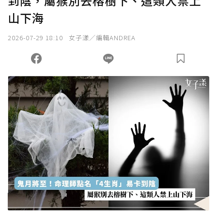
到陰，屬猴別去榕樹下、這類人禁上
確認送出
山下海
我已詳閱贊助說明，且同意站方的使用條款。
2026-07-29 18:10
女子漾／編輯ANDREA
您當前剩餘 U 利點數：
0
點；前往
購買點數