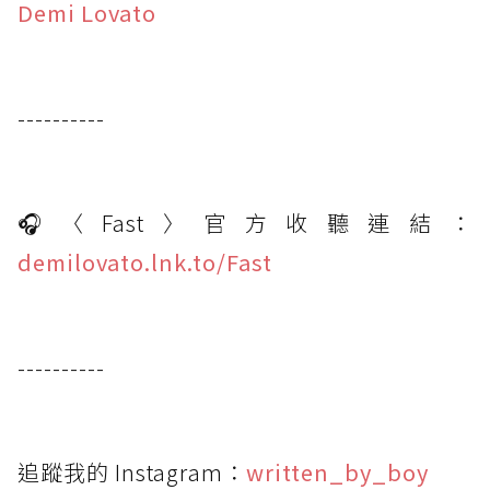
Demi Lovato
----------
🎧〈Fast〉官方收聽連結：
demilovato.lnk.to/Fast
----------
追蹤我的 Instagram：
written_by_boy