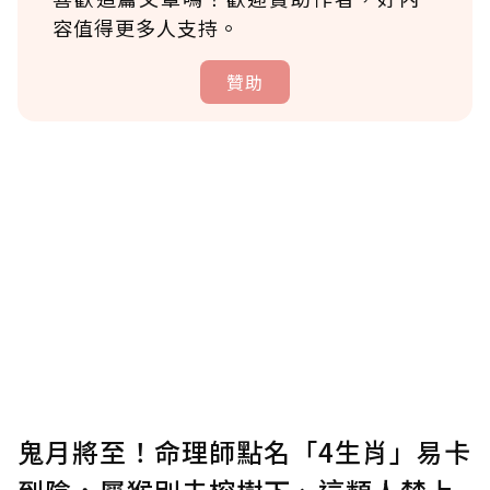
容值得更多人支持。
贊助
贊助說明
為了鼓勵作者持續創作更好的內容，會員可以
使用「贊助」功能實質回饋給喜愛的作者。可
將您認為適合的點數贈送給作者，一旦使用贊
助點數即不得撤銷，單筆贊助最低點數為30
點，最高點數沒有上限。
U 利點數 1 點 = NTD 1 元。
鬼月將至！命理師點名「4生肖」易卡