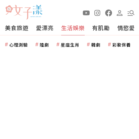
美食旅遊
愛漂亮
生活娛樂
有肌勵
情慾愛
心理測驗
陸劇
星座生肖
韓劇
彩妝保養