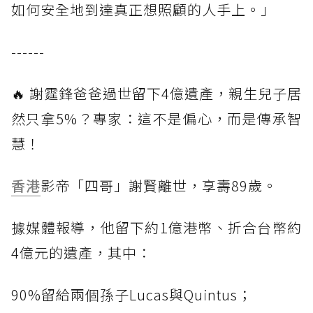
如何安全地到達真正想照顧的人手上。」
------
🔥 謝霆鋒爸爸過世留下4億遺產，親生兒子居
然只拿5%？專家：這不是偏心，而是傳承智
慧！
香港
影帝「四哥」謝賢離世，享壽89歲。
據媒體報導，他留下約1億港幣、折合台幣約
4億元的遺產，其中：
90%留給兩個孫子Lucas與Quintus；