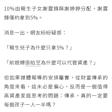
10%由親生子女謝霆鋒與謝婷婷分配，謝霆
鋒僅約拿到5%。
消息一出，網友紛紛疑惑：
「親生兒子為什麼只拿5%？」
「前媳婦
張柏芝
為什麼可以代管資產？」
但如果媒體報導的安排屬實，從財富傳承的
角度來看，這未必是偏心，反而是一個值得
高資產家庭思考的問題：傳承，真的一定要
每個孩子一人一半嗎？