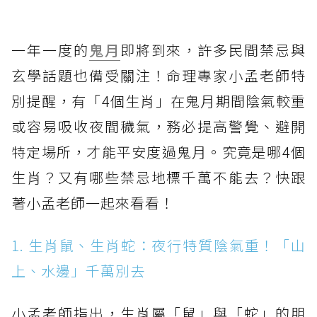
一年一度的
鬼月
即將到來，許多民間禁忌與
玄學話題也備受關注！命理專家小孟老師特
別提醒，有「4個生肖」在鬼月期間陰氣較重
或容易吸收夜間穢氣，務必提高警覺、避開
特定場所，才能平安度過鬼月。究竟是哪4個
生肖？又有哪些禁忌地標千萬不能去？快跟
著小孟老師一起來看看！
1. 生肖鼠、生肖蛇：夜行特質陰氣重！「山
上、水邊」千萬別去
小孟老師指出，生肖屬「鼠」與「蛇」的朋