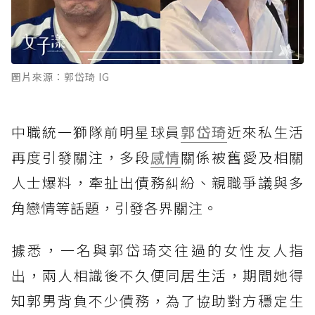
圖片來源：郭岱琦 IG
中職統一獅隊前明星球員
郭岱琦
近來私生活
再度引發關注，多段
感情
關係被舊愛及相關
人士爆料，牽扯出債務糾紛、親職爭議與多
角戀情等話題，引發各界關注。
據悉，一名與郭岱琦交往過的女性友人指
出，兩人相識後不久便同居生活，期間她得
知郭男背負不少債務，為了協助對方穩定生