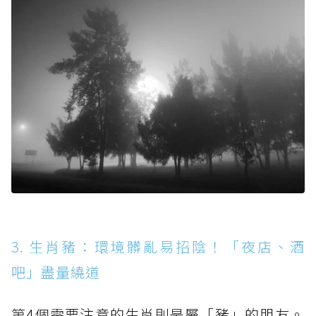
3. 生肖豬：環境髒亂易招陰！「夜店、酒
吧」盡量繞道
第4個需要注意的生肖則是屬「豬」的朋友。