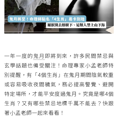
一年一度的
鬼月
即將到來，許多民間禁忌與
玄學話題也備受關注！命理專家小孟老師特
別提醒，有「4個生肖」在鬼月期間陰氣較重
或容易吸收夜間穢氣，務必提高警覺、避開
特定場所，才能平安度過鬼月。究竟是哪4個
生肖？又有哪些禁忌地標千萬不能去？快跟
著小孟老師一起來看看！