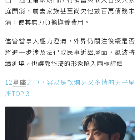
庭開銷，前妻家族甚至尚欠他數百萬債務未
清，使其無力負擔撫養費用。
儘管當事人極力澄清，外界仍關注後續是否
將進一步涉及法律或民事訴訟層面，風波持
續延燒，也讓郭岱琦的形象陷入兩極評價
12
星座
之中，容易是軟爛男又多情的男子星
座TOP 3