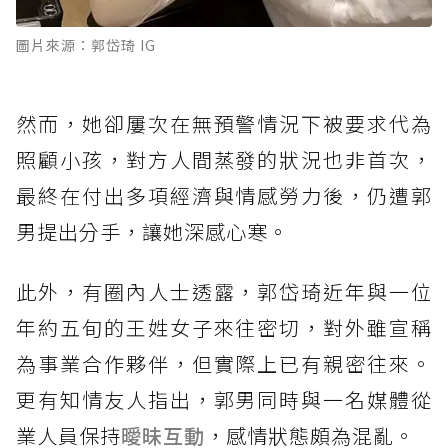
圖片來源：郭岱琦 IG
然而，她卻屢次在無預警情況下被要求代為
照顧小孩，對方人間蒸發的狀況也非首次，
最終在付出多項經濟與情感勞力後，仍遭郭
男提出分手，讓她深感心寒。
此外，有圈內人士透露，郭岱琦近年與一位
年約五旬的王姓女子來往密切，對外雖宣稱
為事業合作夥伴，但實際上已有親密往來。
更有知情友人指出，郭男同時與一名媒體從
業人員保持
曖昧
互動
，感情狀態頗為混亂。