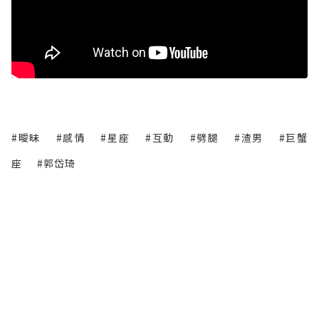
#曖昧
#感情
#星座
#互動
#劈腿
#渣男
#巨蟹
座
#郭岱琦