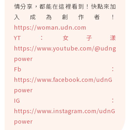
情分享，都能在這裡看到！快點來加
入成為創作者！
https://woman.udn.com
YT：女子漾
https://www.youtube.com/@udng
power
Fb：
https://www.facebook.com/udnG
power
IG：
https://www.instagram.com/udnG
power