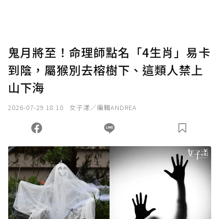
鬼月將至！命理師點名「4生肖」易卡
到陰，屬猴別去榕樹下、這類人禁上
山下海
2026-07-29 18:10
女子漾／編輯ANDREA