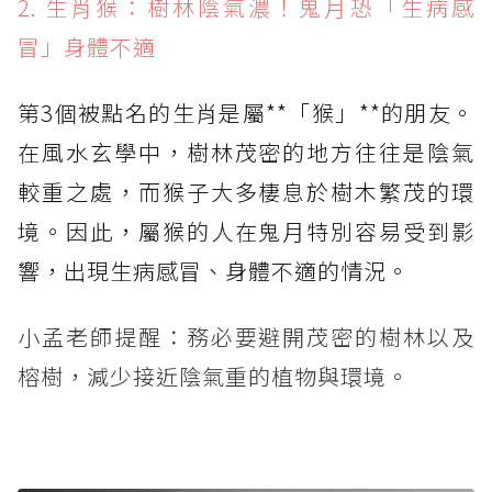
2. 生肖猴：樹林陰氣濃！鬼月恐「生病感
冒」身體不適
第3個被點名的生肖是屬**「猴」**的朋友。
在風水玄學中，樹林茂密的地方往往是陰氣
較重之處，而猴子大多棲息於樹木繁茂的環
境。因此，屬猴的人在鬼月特別容易受到影
響，出現生病感冒、身體不適的情況。
小孟老師提醒：務必要避開茂密的樹林以及
榕樹，減少接近陰氣重的植物與環境。