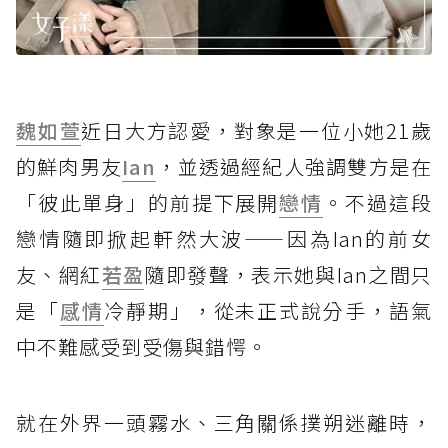
魏如萱
近日大方認愛，對象是一位小她21歲
的鮮肉男友
Ian
，並透過經紀人強調雙方是在
「彼此單身」的前提下展開
戀情
。不過這段
戀情隨即掀起軒然大波——因為Ian的前女
友、網紅
若盈
隨即發聲，表示她與Ian之間只
是「
感情
冷靜期」，從未正式說分手，語氣
中不難感受到受傷與錯愕。
就在外界一頭霧水、三角關係撲朔迷離時，