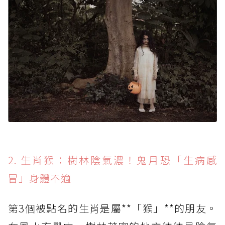
2. 生肖猴：樹林陰氣濃！鬼月恐「生病感
冒」身體不適
第3個被點名的生肖是屬**「猴」**的朋友。