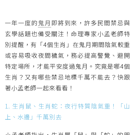
一年一度的
鬼月
即將到來，許多民間禁忌與
玄學話題也備受關注！命理專家小孟老師特
別提醒，有「4個生肖」在鬼月期間陰氣較重
或容易吸收夜間穢氣，務必提高警覺、避開
特定場所，才能平安度過鬼月。究竟是哪4個
生肖？又有哪些禁忌地標千萬不能去？快跟
著小孟老師一起來看看！
1. 生肖鼠、生肖蛇：夜行特質陰氣重！「山
上、水邊」千萬別去
小孟老師指出，生肖屬「鼠」與「蛇」的朋