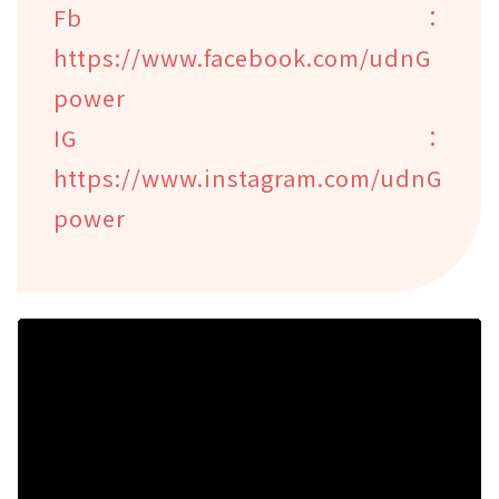
Fb：
https://www.facebook.com/udnG
power
IG：
https://www.instagram.com/udnG
power