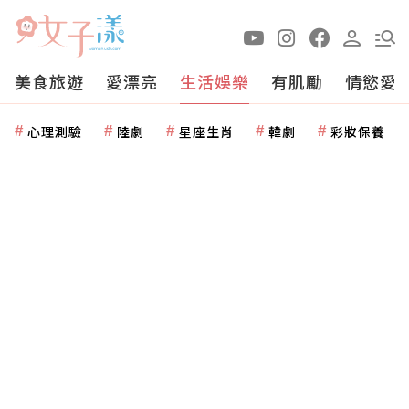
美食旅遊
愛漂亮
生活娛樂
有肌勵
情慾愛
心理測驗
陸劇
星座生肖
韓劇
彩妝保養