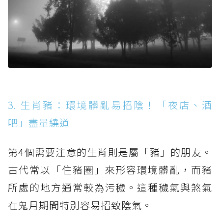
3. 生肖豬：環境髒亂易招陰！「夜店、酒
吧」盡量繞道
第4個需要注意的生肖則是屬「豬」的朋友。
古代常以「住豬圈」來形容環境髒亂，而豬
所處的地方通常較為污穢。這種穢氣與煞氣
在鬼月期間特別容易招致陰氣。