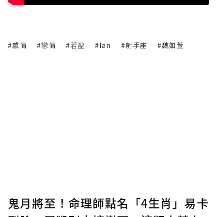
#感情
#戀情
#若盈
#Ian
#射手座
#魏如萱
鬼月將至！命理師點名「4生肖」易卡