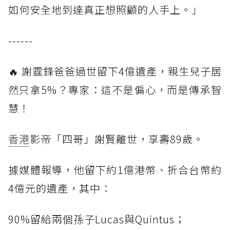
如何安全地到達真正想照顧的人手上。」
------
🔥 謝霆鋒爸爸過世留下4億遺產，親生兒子居
然只拿5%？專家：這不是偏心，而是傳承智
慧！
香港
影帝「四哥」謝賢離世，享壽89歲。
據媒體報導，他留下約1億港幣、折合台幣約
4億元的遺產，其中：
90%留給兩個孫子Lucas與Quintus；