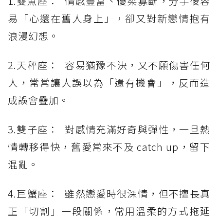
1.雙魚座： 情感豐富、優柔寡斷，分手後容
易「心還在舊人身上」，卻又對新戀情抱有
浪漫幻想。
2.天秤座： 容易猶豫不決，又不願傷害任何
人，常常讓人誤以為「還有機會」，反而造
成誤會疊加。
3.雙子座： 對感情充滿好奇與彈性，一旦熱
情轉移得快，舊愛常來不及 catch up，留下
混亂。
4.巨蟹座： 雖然戀愛時很深情，但不擅長真
正「切割」一段關係，常用溫柔的方式拖延