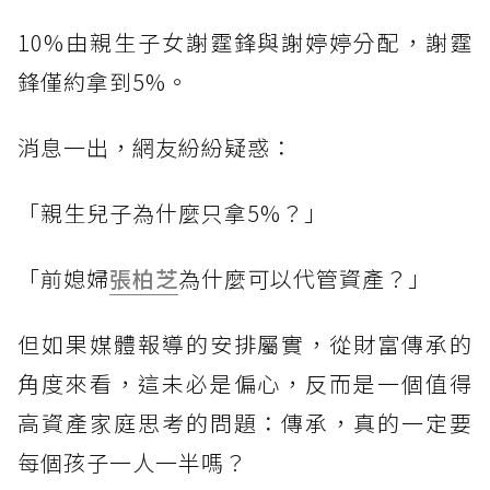
10%由親生子女謝霆鋒與謝婷婷分配，謝霆
鋒僅約拿到5%。
消息一出，網友紛紛疑惑：
「親生兒子為什麼只拿5%？」
「前媳婦
張柏芝
為什麼可以代管資產？」
但如果媒體報導的安排屬實，從財富傳承的
角度來看，這未必是偏心，反而是一個值得
高資產家庭思考的問題：傳承，真的一定要
每個孩子一人一半嗎？