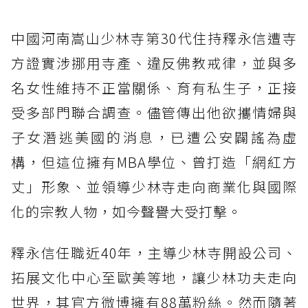
中國河南嵩山少林寺第30代住持釋永信遭寺
方證實涉挪用寺產、違反佛教戒律，並與多
名女性維持不正當關係、育有私生子，正接
受多部門聯合調查。儘管傳出他欲攜情婦與
子女潛逃美國的消息，已遭公安闢謠為虛
構，但這位擁有MBA學位、曾打造「網紅方
丈」形象、並領導少林寺走向商業化與國際
化的宗教人物，如今聲譽大受打擊。
釋永信任職近40年，主導少林寺開設公司、
拓展文化中心至歐美等地，讓少林功夫走向
世界，其官方微博擁有88萬粉絲。然而隨著