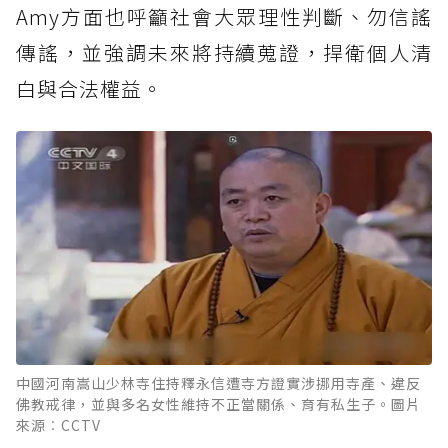
Amy方面也呼籲社會大眾理性判斷、勿信謠
傳謠，並強調未來將持續蒐證，捍衛個人清
白與合法權益。
中國河南嵩山少林寺住持釋永信遭寺方證實涉挪用寺產、違反
佛教戒律，並與多名女性維持不正當關係、育有私生子。圖片
來源︰CCTV