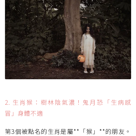
2. 生肖猴：樹林陰氣濃！鬼月恐「生病感
冒」身體不適
第3個被點名的生肖是屬**「猴」**的朋友。