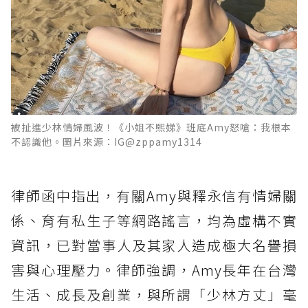
被扯進少林情婦風波！《小姐不熙娣》班底Amy怒嗆：我根本
不認識他。圖片來源：IG@zppamy1314
律師函中指出，有關Amy與釋永信有情婦關
係、育有私生子等網路謠言，均為虛構不實
資訊，已對當事人及其家人造成極大名譽損
害與心理壓力。律師強調，Amy長年在台灣
生活、成長及創業，與所謂「少林方丈」毫