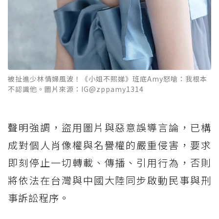
被扯進少林情婦風波！《小姐不熙娣》班底Amy怒嗆：我根本
不認識他。圖片來源：IG@zppamy1314
聲明強調，盜用圖片與惡意誤導言論，已構
成對個人肖像權與名譽權的嚴重侵害，要求
即刻停止一切轉載、傳播、引用行為，否則
將依法在台灣與中國大陸同步啟動民事與刑
事訴訟程序。