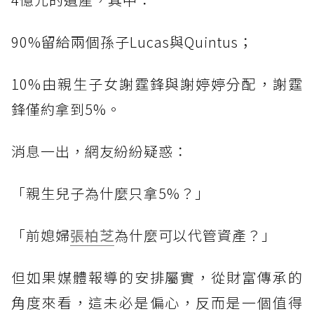
90%留給兩個孫子Lucas與Quintus；
10%由親生子女謝霆鋒與謝婷婷分配，謝霆
鋒僅約拿到5%。
消息一出，網友紛紛疑惑：
「親生兒子為什麼只拿5%？」
「前媳婦
張柏芝
為什麼可以代管資產？」
但如果媒體報導的安排屬實，從財富傳承的
角度來看，這未必是偏心，反而是一個值得