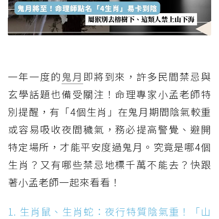
一年一度的
鬼月
即將到來，許多民間禁忌與
玄學話題也備受關注！命理專家小孟老師特
別提醒，有「4個生肖」在鬼月期間陰氣較重
或容易吸收夜間穢氣，務必提高警覺、避開
特定場所，才能平安度過鬼月。究竟是哪4個
生肖？又有哪些禁忌地標千萬不能去？快跟
著小孟老師一起來看看！
1. 生肖鼠、生肖蛇：夜行特質陰氣重！「山