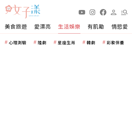
美食旅遊
愛漂亮
生活娛樂
有肌勵
情慾愛
心理測驗
陸劇
星座生肖
韓劇
彩妝保養