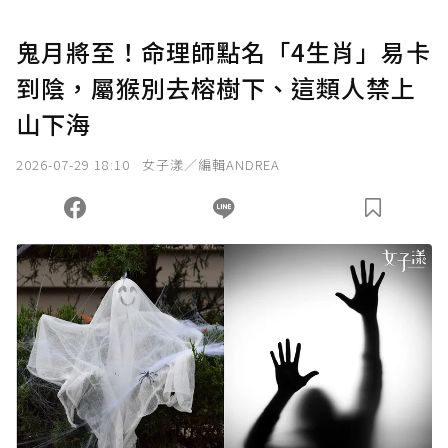
U 利點數 1 點 = NTD 1 元。
鬼月將至！命理師點名「4生肖」易卡
到陰，屬猴別去榕樹下、這類人禁上
確認送出
山下海
我已詳閱贊助說明，且同意站方的使用條款。
2026-07-29 18:10
女子漾／編輯ANDREA
您當前剩餘 U 利點數：
0
點；前往
購買點數