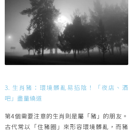
3. 生肖豬：環境髒亂易招陰！「夜店、酒
吧」盡量繞道
第4個需要注意的生肖則是屬「豬」的朋友。
古代常以「住豬圈」來形容環境髒亂，而豬