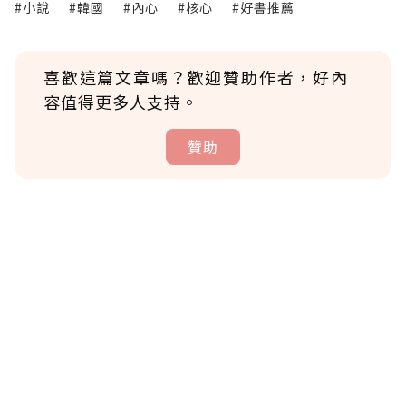
#小說
#韓國
#內心
#核心
#好書推薦
喜歡這篇文章嗎？歡迎贊助作者，好內
容值得更多人支持。
贊助
贊助說明
為了鼓勵作者持續創作更好的內容，會員可以
使用「贊助」功能實質回饋給喜愛的作者。可
將您認為適合的點數贈送給作者，一旦使用贊
助點數即不得撤銷，單筆贊助最低點數為30
點，最高點數沒有上限。