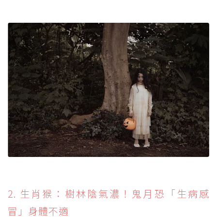
2. 生肖猴：樹林陰氣濃！鬼月恐「生病感
冒」身體不適