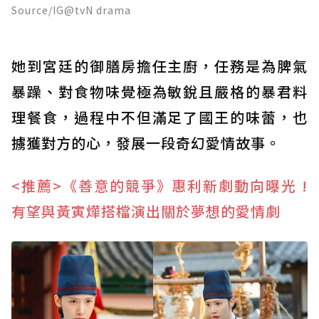
Source/IG@tvN drama
她到宮廷的御膳房擔任主廚，任務是為脾氣
暴躁、對食物味覺極為敏銳且嚴格的暴君料
理餐食，過程中不但滿足了國王的味蕾，也
擄獲對方的心，發展一段奇幻愛情故事。
<推薦>《善意的競爭》惠利新劇動向曝光 !
有望與黃寅燁搭檔演出關於夢想的愛情劇