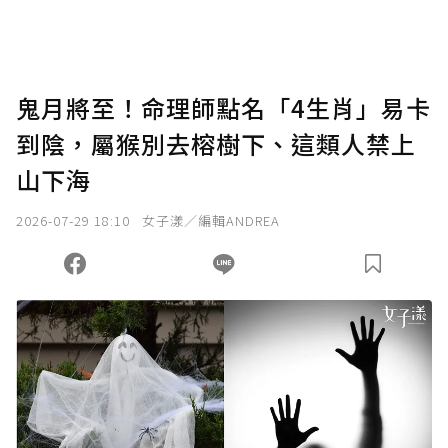
助點數即不得撤銷，單筆贊助最低點數為30
點，最高點數沒有上限。
U 利點數 1 點 = NTD 1 元。
鬼月將至！命理師點名「4生肖」易卡
到陰，屬猴別去榕樹下、這類人禁上
確認送出
山下海
我已詳閱贊助說明，且同意站方的使用條款。
2026-07-29 18:10
女子漾／編輯ANDREA
您當前剩餘 U 利點數：
0
點；前往
購買點數