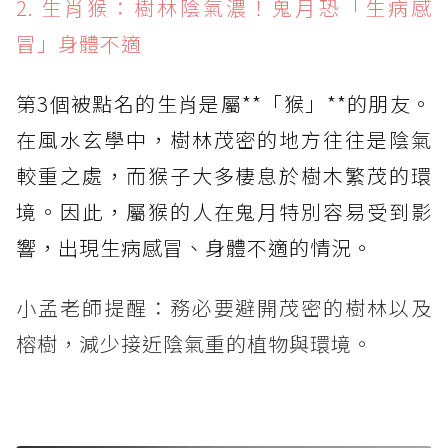
2. 生肖猴：樹林陰氣濃！鬼月恐「生病感
冒」身體不適
第3個被點名的生肖是屬**「猴」**的朋友。
在風水玄學中，樹林茂密的地方往往是陰氣
較重之處，而猴子大多棲息於樹木繁茂的環
境。因此，屬猴的人在鬼月特別容易受到影
響，出現生病感冒、身體不適的情況。
小孟老師提醒：務必要避開茂密的樹林以及
榕樹，減少接近陰氣重的植物與環境。