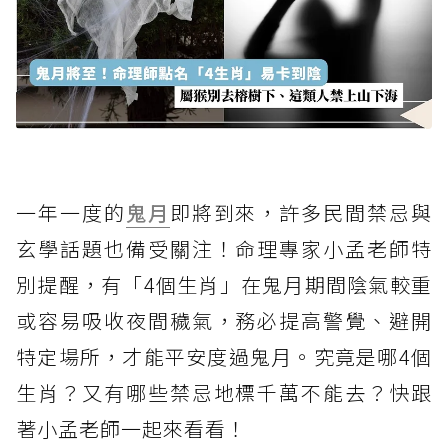
一年一度的
鬼月
即將到來，許多民間禁忌與
玄學話題也備受關注！命理專家小孟老師特
別提醒，有「4個生肖」在鬼月期間陰氣較重
或容易吸收夜間穢氣，務必提高警覺、避開
特定場所，才能平安度過鬼月。究竟是哪4個
生肖？又有哪些禁忌地標千萬不能去？快跟
著小孟老師一起來看看！