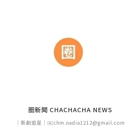
圈新聞 CHACHACHA NEWS
｜新劇追星｜✉️chm.nadia1212@gmail.com