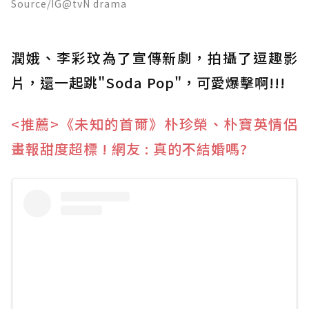
Source/IG@tvN drama
潤娥、李彩玟為了宣傳新劇，拍攝了逗趣影
片，還一起跳"Soda Pop"，可愛爆擊啊!!!
<推薦>《未知的首爾》朴珍榮、朴寶英情侶
畫報甜度超標 ! 網友 : 真的不結婚嗎?