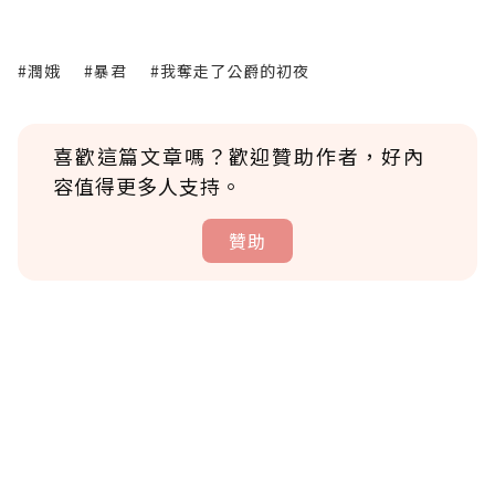
#潤娥
#暴君
#我奪走了公爵的初夜
喜歡這篇文章嗎？歡迎贊助作者，好內
容值得更多人支持。
贊助
贊助說明
為了鼓勵作者持續創作更好的內容，會員可以
使用「贊助」功能實質回饋給喜愛的作者。可
將您認為適合的點數贈送給作者，一旦使用贊