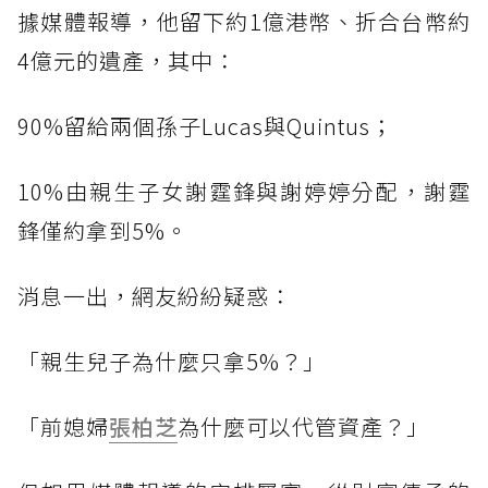
據媒體報導，他留下約1億港幣、折合台幣約
4億元的遺產，其中：
90%留給兩個孫子Lucas與Quintus；
10%由親生子女謝霆鋒與謝婷婷分配，謝霆
鋒僅約拿到5%。
消息一出，網友紛紛疑惑：
「親生兒子為什麼只拿5%？」
「前媳婦
張柏芝
為什麼可以代管資產？」