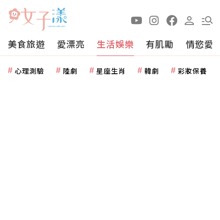
美食旅遊
愛漂亮
生活娛樂
有肌勵
情慾愛
心理測驗
陸劇
星座生肖
韓劇
彩妝保養