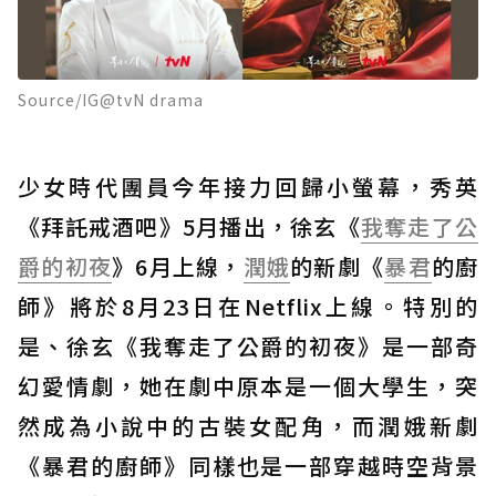
Source/IG@tvN drama
少女時代團員今年接力回歸小螢幕，秀英
《拜託戒酒吧》5月播出，徐玄《
我奪走了公
爵的初夜
》6月上線，
潤娥
的新劇《
暴君
的廚
師》將於8月23日在Netflix上線。特別的
是、徐玄《我奪走了公爵的初夜》是一部奇
幻愛情劇，她在劇中原本是一個大學生，突
然成為小說中的古裝女配角，而潤娥新劇
《暴君的廚師》同樣也是一部穿越時空背景