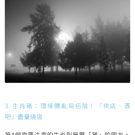
3. 生肖豬：環境髒亂易招陰！「夜店、酒
吧」盡量繞道
第4個需要注意的生肖則是屬「豬」的朋友。