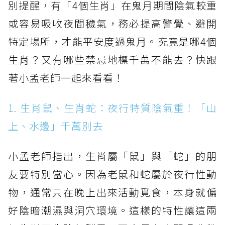
別提醒，有「4個生肖」在鬼月期間陰氣較重
或容易吸收夜間穢氣，務必提高警覺、避開
特定場所，才能平安度過鬼月。究竟是哪4個
生肖？又有哪些禁忌地標千萬不能去？快跟
著小孟老師一起來看看！
1. 生肖鼠、生肖蛇：夜行特質陰氣重！「山
上、水邊」千萬別去
小孟老師指出，生肖屬「鼠」與「蛇」的朋
友要特別當心。因為老鼠和蛇屬於夜行性動
物，通常只在晚上出來活動覓食，本身就偏
好陰暗潮濕與洞穴環境。這樣的特性讓這兩