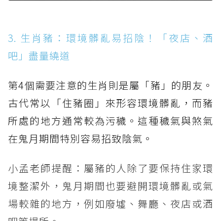
3. 生肖豬：環境髒亂易招陰！「夜店、酒
吧」盡量繞道
第4個需要注意的生肖則是屬「豬」的朋友。
古代常以「住豬圈」來形容環境髒亂，而豬
所處的地方通常較為污穢。這種穢氣與煞氣
在鬼月期間特別容易招致陰氣。
小孟老師提醒：屬豬的人除了要保持住家環
境整潔外，鬼月期間也要避開環境髒亂或氣
場較雜的地方，例如廢墟、舞廳、夜店或酒