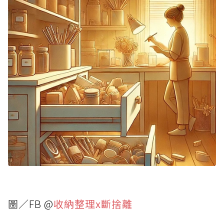
圖／FB @
收納整理x斷捨離