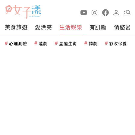
美食旅遊
愛漂亮
生活娛樂
有肌勵
情慾愛
心理測驗
陸劇
星座生肖
韓劇
彩妝保養