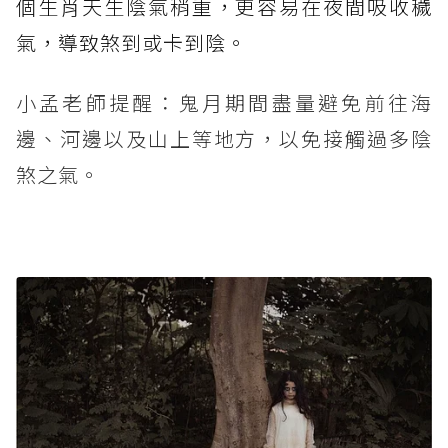
個生肖天生陰氣稍重，更容易在夜間吸收穢
氣，導致煞到或卡到陰。
小孟老師提醒：鬼月期間盡量避免前往海
邊、河邊以及山上等地方，以免接觸過多陰
煞之氣。