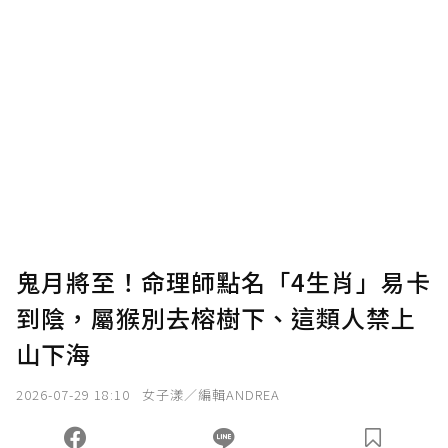
贊助說明
為了鼓勵作者持續創作更好的內容，會員可以
使用「贊助」功能實質回饋給喜愛的作者。可
將您認為適合的點數贈送給作者，一旦使用贊
助點數即不得撤銷，單筆贊助最低點數為30
點，最高點數沒有上限。
U 利點數 1 點 = NTD 1 元。
鬼月將至！命理師點名「4生肖」易卡
到陰，屬猴別去榕樹下、這類人禁上
確認送出
山下海
我已詳閱贊助說明，且同意站方的使用條款。
2026-07-29 18:10
女子漾／編輯ANDREA
您當前剩餘 U 利點數：
0
點；前往
購買點數