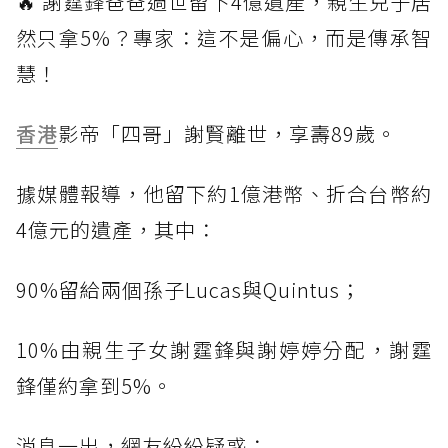
🔥 謝霆鋒爸爸過世留下4億遺產，親生兒子居
然只拿5%？專家：這不是偏心，而是傳承智
慧！
香港
影帝「四哥」謝賢離世，享壽89歲。
據媒體報導，他留下約1億港幣、折合台幣約
4億元的遺產，其中：
90%留給兩個孫子Lucas與Quintus；
10%由親生子女謝霆鋒與謝婷婷分配，謝霆
鋒僅約拿到5%。
消息一出，網友紛紛疑惑：