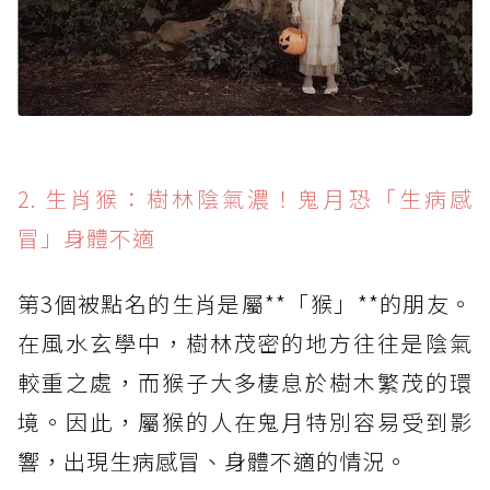
2. 生肖猴：樹林陰氣濃！鬼月恐「生病感
冒」身體不適
第3個被點名的生肖是屬**「猴」**的朋友。
在風水玄學中，樹林茂密的地方往往是陰氣
較重之處，而猴子大多棲息於樹木繁茂的環
境。因此，屬猴的人在鬼月特別容易受到影
響，出現生病感冒、身體不適的情況。