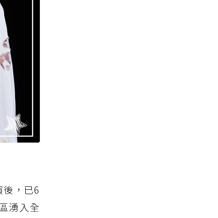
巡演後，已6
言區湧入全