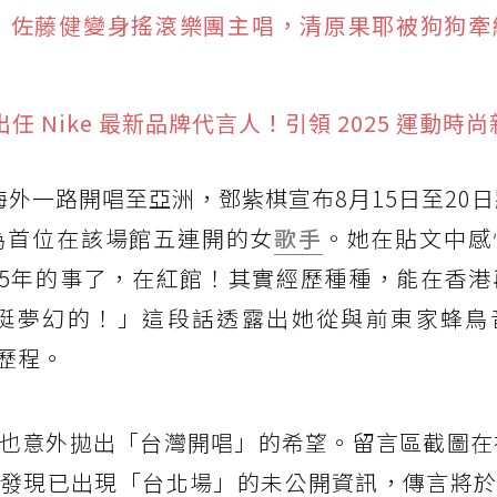
盤點：佐藤健變身搖滾樂團主唱，清原果耶被狗狗
na 出任 Nike 最新品牌代言人！引領 2025 運動時
演從海外一路開唱至亞洲，鄧紫棋宣布8月15日至20
為首位在該場館五連開的女
歌手
。她在貼文中感
15年的事了，在紅館！其實經歷種種，能在香港
挺夢幻的！」這段話透露出她從與前東家蜂鳥
歷程。
也意外拋出「台灣開唱」的希望。留言區截圖在
發現已出現「台北場」的未公開資訊，傳言將於2