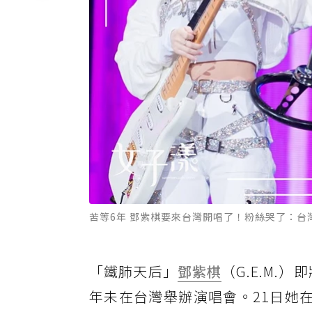
苦等6年 鄧紫棋要來台灣開唱了！粉絲哭了：台
「鐵肺天后」
鄧紫棋
（G.E.M.）
年未在台灣舉辦演唱會。21日她在