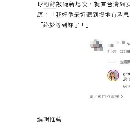
球
粉絲
敲碗新場次，就有台灣網友
應：「我好像最近聽到場地有消息
「終於等到妳了！」
圖／截自鄧紫棋IG
編輯推薦