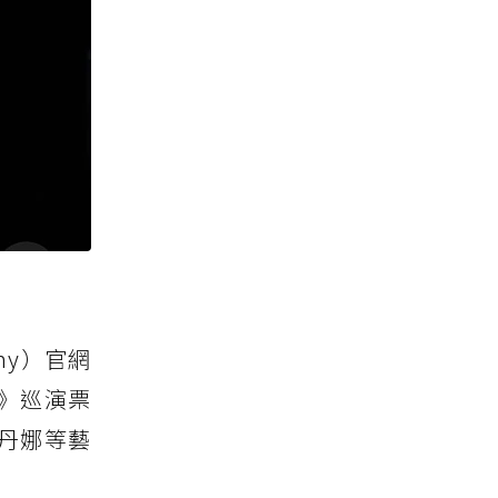
my）官網
A》巡演票
瑪丹娜等藝