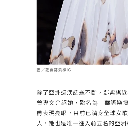
圖／截自鄧紫棋IG
除了亞洲巡演話題不斷，鄧紫棋近
曾專文介紹她，點名為「華語樂壇走
房表現亮眼，目前已躋身全球女歌手
人，她也是唯一進入前五名的亞洲