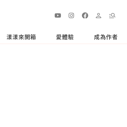
漾漾來開箱
愛體驗
成為作者