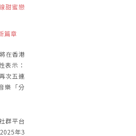
牽線甜蜜戀
尚新篇章
日將在香港
性表示：
再次五連
音樂「分
社群平台
025年3