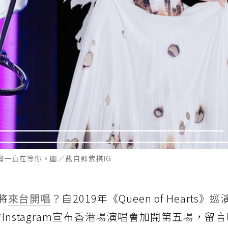
灣一直在等你。圖／截自鄧紫棋IG
即將
來台
開唱
？自2019年《Queen of Hearts》
Instagram宣布香港場演唱會加開第五場，留