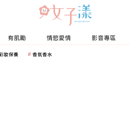
有肌勵
情慾愛情
影音專區
彩妝保養
香氛香水