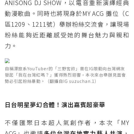
ANISONG DJ SHOW，以電音重新演繹經典
動漫歌曲。同時也將現身於MY ACG 攤位（C
區1209、1211號）舉辦粉絲交流會，讓現場
粉絲能夠近距離感受她的舞台魅力與親和
力。
自稱漂旅系YouTuber的「三野宮鈴」曾在IG限動向台灣網友
發起「我在台灣紅嗎？」獲得熱烈迴響，本次來台舉辦見面會
勢必引起粉絲暴動。（翻攝自IG suzuchan.1）
日台明星夢幻合體！演出嘉賓超豪華
不僅匯聚日本超人氣創作者，本次「MY
ACG」也邀請
多位台灣在地實力藝人共演
，