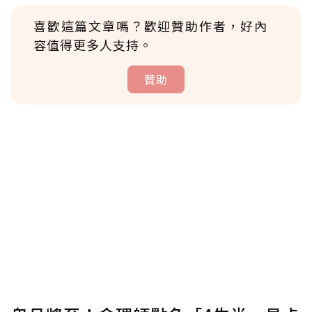
喜歡這篇文章嗎？歡迎贊助作者，好內
容值得更多人支持。
贊助
贊助說明
為了鼓勵作者持續創作更好的內容，會員可以
使用「贊助」功能實質回饋給喜愛的作者。可
將您認為適合的點數贈送給作者，一旦使用贊
助點數即不得撤銷，單筆贊助最低點數為30
點，最高點數沒有上限。
U 利點數 1 點 = NTD 1 元。