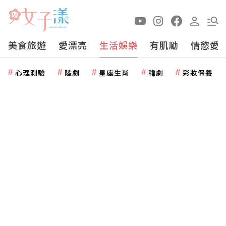
美食旅遊
愛漂亮
生活娛樂
有肌勵
情慾愛
心理測驗
陸劇
星座生肖
韓劇
彩妝保養