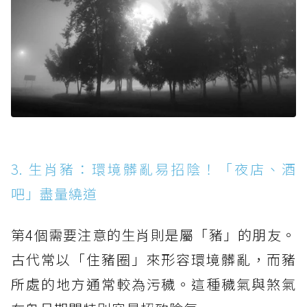
3. 生肖豬：環境髒亂易招陰！「夜店、酒
吧」盡量繞道
第4個需要注意的生肖則是屬「豬」的朋友。
古代常以「住豬圈」來形容環境髒亂，而豬
所處的地方通常較為污穢。這種穢氣與煞氣