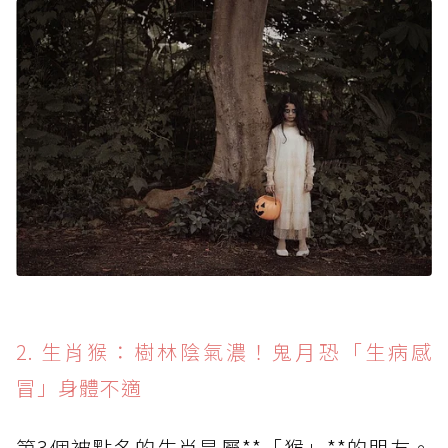
2. 生肖猴：樹林陰氣濃！鬼月恐「生病感
冒」身體不適
第3個被點名的生肖是屬**「猴」**的朋友。