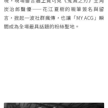
現，現場留言牆上竟可見《鬼滅之刃》主角
炭治郎聲優——花江夏樹的親筆簽名與留
言，掀起一波社群瘋傳，也讓「MY ACG」瞬
間成為全場最具話題的粉絲聖地。