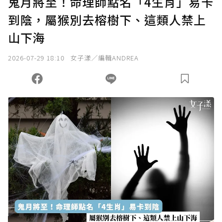
鬼月將至！命理師點名「4生肖」易卡
到陰，屬猴別去榕樹下、這類人禁上
確認送出
山下海
我已詳閱贊助說明，且同意站方的使用條款。
2026-07-29 18:10
女子漾／編輯ANDREA
您當前剩餘 U 利點數：
0
點；前往
購買點數