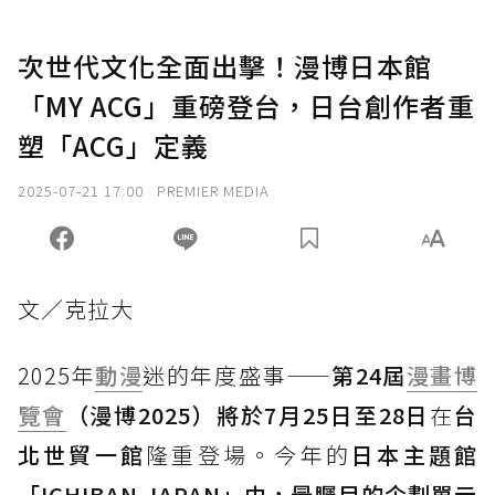
次世代文化全面出擊！漫博日本館
「MY ACG」重磅登台，日台創作者重
塑「ACG」定義
2025-07-21 17:00
PREMIER MEDIA
文／克拉大
2025年
動漫
迷的年度盛事——
第24屆
漫畫博
覽會
（漫博2025）將於7月25日至28日
在
台
北世貿一館
隆重登場。今年的
日本主題館
「ICHIBAN JAPAN」中，最矚目的企劃單元