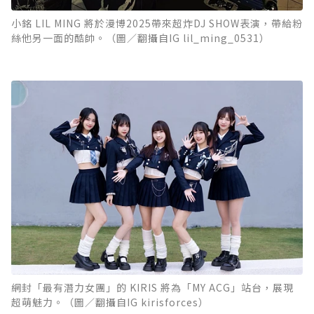
小銘 LIL MING 將於漫博2025帶來超炸DJ SHOW表演，帶給粉
絲他另一面的酷帥。（圖／翻攝自IG lil_ming_0531）
網封「最有潛力女團」的 KIRIS 將為「MY ACG」站台，展現
超萌魅力。（圖／翻攝自IG kirisforces）