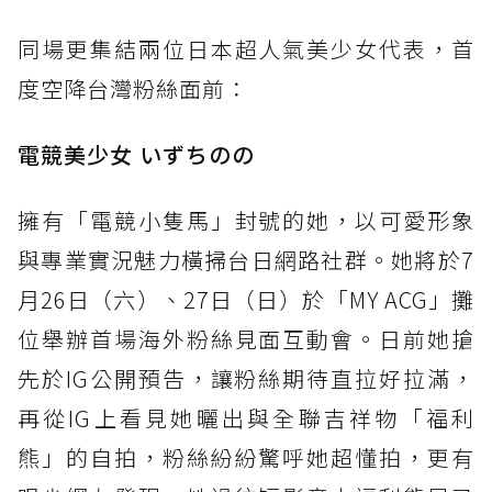
同場更集結兩位日本超人氣美少女代表，首
度空降台灣粉絲面前：
電競美少女 いずちのの
擁有「電競小隻馬」封號的她，以可愛形象
與專業實況魅力橫掃台日網路社群。她將於7
月26日（六）、27日（日）於「MY ACG」攤
位舉辦首場海外粉絲見面互動會。日前她搶
先於IG公開預告，讓粉絲期待直拉好拉滿，
再從IG上看見她曬出與全聯吉祥物「福利
熊」的自拍，粉絲紛紛驚呼她超懂拍，更有