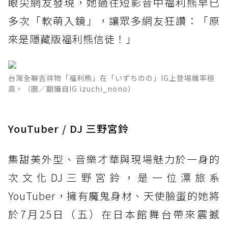
眼尖網友發現，她過往短影音中福利熊早已
多次「軟萌入鏡」，讓眾多網友狂讚：「原
來是隱藏版福利熊信徒！」
台灣全聯吉祥物「福利熊」在「いずちのの」IG上登場機率極
高。（圖／翻攝自IG izuchi_nono）
YouTuber / DJ 三野宮鈴
集甜美外型、音樂才華與現場魅力於一身的
次文化DJ三野宮鈴，是一位漂旅系
YouTuber，擁有魔鬼身材、天使臉蛋的她將
於7月25日（五）在日本館舞台帶來震撼