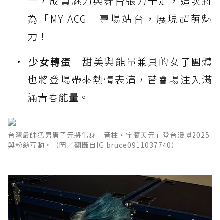
一，成員魅力與舞台張力十足，這次將
為「MY ACG」專場站台，展現超萌魅
力！
少女轉蛋
｜甜美與能量兼具的女子團體
也將登場帶來熱情表演，替會場注入滿
滿青春能量。
台灣最帥猛男唐子元將化身「音柱・宇髓天元」登台漫博2025
與粉絲互動。（圖／翻攝自IG bruce0911037740）