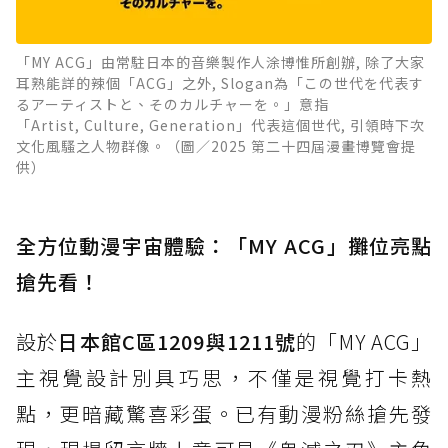
「MY ACG」由常駐日本的音樂製作人涂博惟所創辦, 除了大家
耳熟能詳的辣個「ACG」之外, Slogan為「この世代を代表す
るアーティストと、そのカルチャーを。」意指
「Artist, Culture, Generation」代表這個世代, 引領時下次
文化風騷之人物群像。（圖／2025 第二十四屆漫畫博覽會提
供）
全方位動漫宇宙體驗：「MY ACG」攤位亮點
搶先看！
設於
日本館C區1209與1211號
的「MY ACG」
主視覺設計別具巧思，不僅是視覺打卡熱
點，更暗藏驚喜彩蛋。已有動漫粉絲搶先發