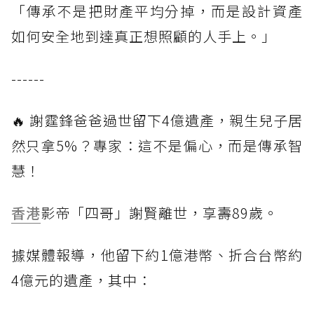
「傳承不是把財產平均分掉，而是設計資產
如何安全地到達真正想照顧的人手上。」
------
🔥 謝霆鋒爸爸過世留下4億遺產，親生兒子居
然只拿5%？專家：這不是偏心，而是傳承智
慧！
香港
影帝「四哥」謝賢離世，享壽89歲。
據媒體報導，他留下約1億港幣、折合台幣約
4億元的遺產，其中：