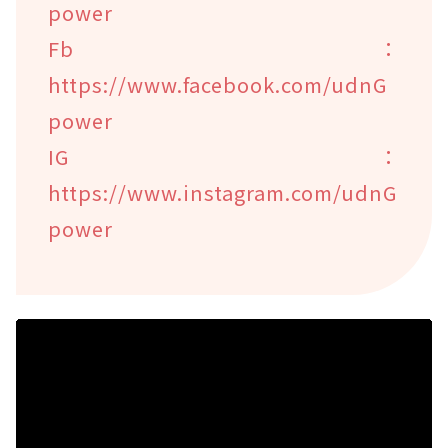
power
Fb：
https://www.facebook.com/udnG
power
IG：
https://www.instagram.com/udnG
power