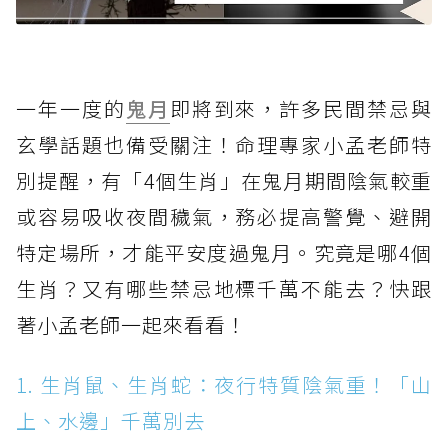
一年一度的
鬼月
即將到來，許多民間禁忌與
玄學話題也備受關注！命理專家小孟老師特
別提醒，有「4個生肖」在鬼月期間陰氣較重
或容易吸收夜間穢氣，務必提高警覺、避開
特定場所，才能平安度過鬼月。究竟是哪4個
生肖？又有哪些禁忌地標千萬不能去？快跟
著小孟老師一起來看看！
1. 生肖鼠、生肖蛇：夜行特質陰氣重！「山
上、水邊」千萬別去