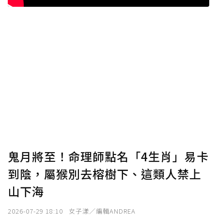
鬼月將至！命理師點名「4生肖」易卡
到陰，屬猴別去榕樹下、這類人禁上
山下海
2026-07-29 18:10
女子漾／編輯ANDREA