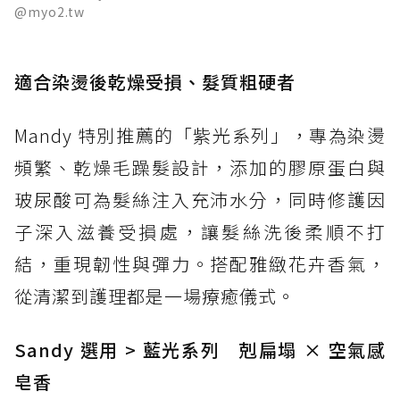
@myo2.tw
適合染燙後乾燥受損、髮質粗硬者
Mandy 特別推薦的「紫光系列」，專為染燙
頻繁、乾燥毛躁髮設計，添加的膠原蛋白與
玻尿酸可為髮絲注入充沛水分，同時修護因
子深入滋養受損處，讓髮絲洗後柔順不打
結，重現韌性與彈力。搭配雅緻花卉香氣，
從清潔到護理都是一場療癒儀式。
Sandy 選用 > 藍光系列 剋扁塌 × 空氣感
皂香