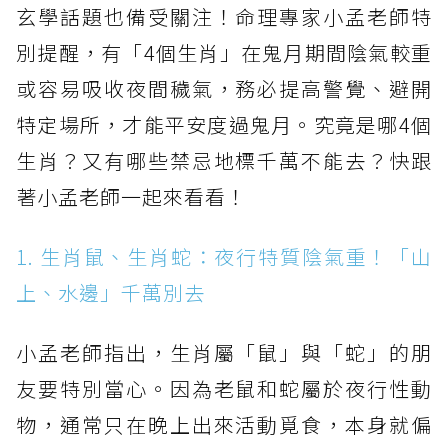
玄學話題也備受關注！命理專家小孟老師特
別提醒，有「4個生肖」在鬼月期間陰氣較重
或容易吸收夜間穢氣，務必提高警覺、避開
特定場所，才能平安度過鬼月。究竟是哪4個
生肖？又有哪些禁忌地標千萬不能去？快跟
著小孟老師一起來看看！
1. 生肖鼠、生肖蛇：夜行特質陰氣重！「山
上、水邊」千萬別去
小孟老師指出，生肖屬「鼠」與「蛇」的朋
友要特別當心。因為老鼠和蛇屬於夜行性動
物，通常只在晚上出來活動覓食，本身就偏