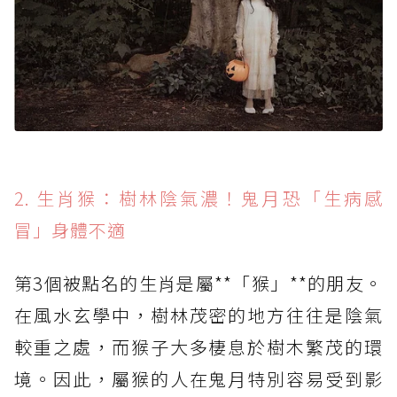
2. 生肖猴：樹林陰氣濃！鬼月恐「生病感
冒」身體不適
第3個被點名的生肖是屬**「猴」**的朋友。
在風水玄學中，樹林茂密的地方往往是陰氣
較重之處，而猴子大多棲息於樹木繁茂的環
境。因此，屬猴的人在鬼月特別容易受到影