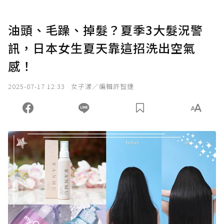
油頭、毛躁、掉髮？夏季3大髮況警
訊，日本女生夏天靠這招洗出空氣
感！
2025-07-17 12:33
女子漾／編輯許智捷