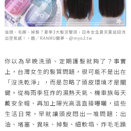
油頭、毛躁、掉髮？夏季3大髮況警訊，日本女生夏天靠這招洗
出空氣感！。圖／RANMU蘭夢、@myo2.tw
你以為早晚洗頭、定期護髮就夠了？事實
上，台灣女生的髮質問題，很可能不是出在
「沒洗乾淨」，而是忽略了頭皮環境才是關
鍵。從梅雨季狂炸的濕熱天氣、機車族每天
戴安全帽、再加上陽光高溫直接曝曬，這些
生活日常，早就讓頭皮悶出一堆問題：出
油、堵塞、異味、掉髮、細軟塌、炸毛毛躁