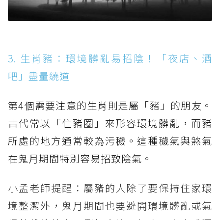
3. 生肖豬：環境髒亂易招陰！「夜店、酒
吧」盡量繞道
第4個需要注意的生肖則是屬「豬」的朋友。
古代常以「住豬圈」來形容環境髒亂，而豬
所處的地方通常較為污穢。這種穢氣與煞氣
在鬼月期間特別容易招致陰氣。
小孟老師提醒：屬豬的人除了要保持住家環
境整潔外，鬼月期間也要避開環境髒亂或氣