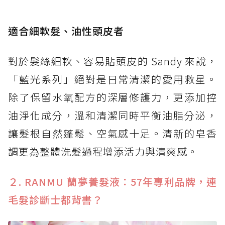
適合細軟髮、油性頭皮者
對於髮絲細軟、容易貼頭皮的 Sandy 來說，
「藍光系列」絕對是日常清潔的愛用救星。
除了保留水氧配方的深層修護力，更添加控
油淨化成分，溫和清潔同時平衡油脂分泌，
讓髮根自然蓬鬆、空氣感十足。清新的皂香
調更為整體洗髮過程增添活力與清爽感。
２. RANMU 蘭夢養髮液：57年專利品牌，連
毛髮診斷士都背書？