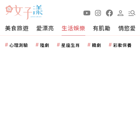
美食旅遊
愛漂亮
生活娛樂
有肌勵
情慾愛
心理測驗
陸劇
星座生肖
韓劇
彩妝保養