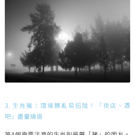
3. 生肖豬：環境髒亂易招陰！「夜店、酒
吧」盡量繞道
第4個需要注意的生肖則是屬「豬」的朋友。