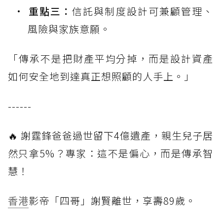
重點三：
信託與制度設計可兼顧管理、
風險與家族意願。
「傳承不是把財產平均分掉，而是設計資產
如何安全地到達真正想照顧的人手上。」
------
🔥 謝霆鋒爸爸過世留下4億遺產，親生兒子居
然只拿5%？專家：這不是偏心，而是傳承智
慧！
香港
影帝「四哥」謝賢離世，享壽89歲。