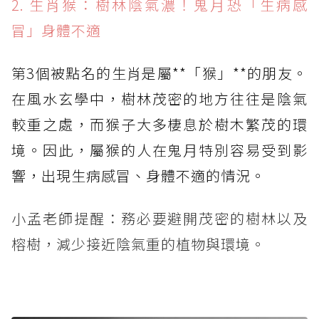
2. 生肖猴：樹林陰氣濃！鬼月恐「生病感
冒」身體不適
第3個被點名的生肖是屬**「猴」**的朋友。
在風水玄學中，樹林茂密的地方往往是陰氣
較重之處，而猴子大多棲息於樹木繁茂的環
境。因此，屬猴的人在鬼月特別容易受到影
響，出現生病感冒、身體不適的情況。
小孟老師提醒：務必要避開茂密的樹林以及
榕樹，減少接近陰氣重的植物與環境。