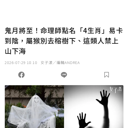
鬼月將至！命理師點名「4生肖」易卡
到陰，屬猴別去榕樹下、這類人禁上
山下海
2026-07-29 18:10
女子漾／編輯ANDREA