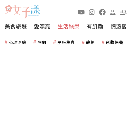
美食旅遊
愛漂亮
生活娛樂
有肌勵
情慾愛
心理測驗
陸劇
星座生肖
韓劇
彩妝保養