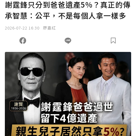
謝霆鋒只分到爸爸遺產5%？真正的傳
承智慧：公平，不是每個人拿一樣多
2026-07-22 16:30
廖嘉紅