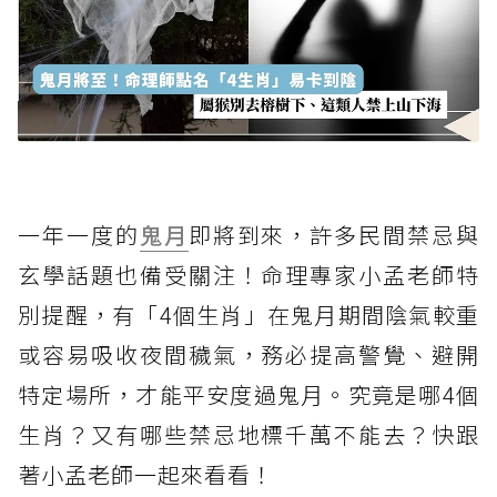
一年一度的
鬼月
即將到來，許多民間禁忌與
玄學話題也備受關注！命理專家小孟老師特
別提醒，有「4個生肖」在鬼月期間陰氣較重
或容易吸收夜間穢氣，務必提高警覺、避開
特定場所，才能平安度過鬼月。究竟是哪4個
生肖？又有哪些禁忌地標千萬不能去？快跟
著小孟老師一起來看看！