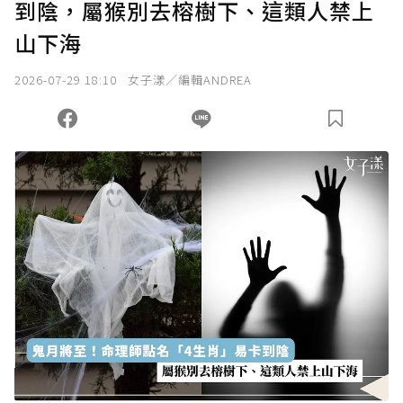
到陰，屬猴別去榕樹下、這類人禁上
確認送出
山下海
我已詳閱贊助說明，且同意站方的使用條款。
2026-07-29 18:10
女子漾／編輯ANDREA
您當前剩餘 U 利點數：
0
點；前往
購買點數