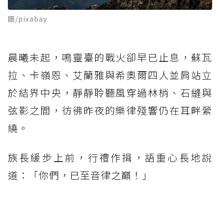
圖/pixabay
晨曦未起，鳴靈臺的戰火卻早已止息，蘇瓦
拉、卡嶺恩、艾蘭雅與希奧爾四人並肩站立
於結界中央，靜靜聆聽風穿過林梢、石縫與
弦影之間，彷彿昨夜的樂律殘響仍在耳畔縈
繞。
族長緩步上前，行禮作揖，語重心長地說
道：「你們，已至音律之巔！」