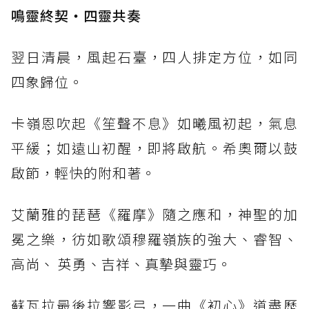
鳴靈終契‧四靈共奏
翌日清晨，風起石臺，四人排定方位，如同
四象歸位。
卡嶺恩吹起《笙聲不息》如曦風初起，氣息
平緩；如遠山初醒，即將啟航。希奧爾以鼓
啟節，輕快的附和著。
艾蘭雅的琵琶《羅摩》隨之應和，神聖的加
冕之樂，彷如歌頌穆羅嶺族的強大、睿智、
高尚、 英勇、吉祥、真摯與靈巧。
蘇瓦拉最後拉響影弓，一曲《初心》道盡歷