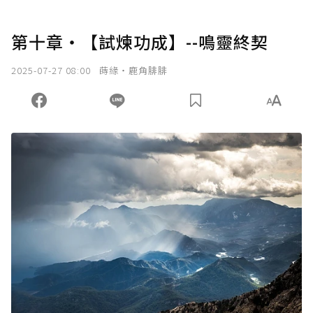
第十章・【試煉功成】--鳴靈終契
2025-07-27 08:00
蒔緣‧鹿角腓腓