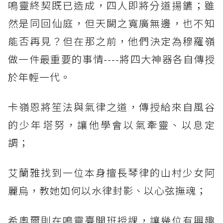
鳴靈終契既已造成，四人即將分道揚鑣；雖
然是同回仙庭，但天闕之寬廣無邊，也不知
能否再見？但在那之前，他們決定為穆羅嶺
做一件最重要的事情----將四大神器各自傳授
於年輕一代。
卡嶺恩將笙法與氣律之道，傳授給來自風谷
的少年塔努，讓他學會以氣牽靈、以息定
調；
艾蘭雅找到一位本身擅長琴律的山村少女阿
麗烏，教她如何以水律封影、以心弦撫魂；
希奧爾則在鳴靈臺開班授課，讓幾位有興趣