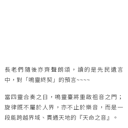
長老們隨後亦齊聲朗頌，讀的是先民遺言
中，對「鳴靈終契」的預言~~~~
當四靈合奏之日，鳴靈臺將重啟祖音之門；
旋律既不屬於人界，亦不止於樂音，而是一
段能跨越界域、貫通天地的『天命之音』。