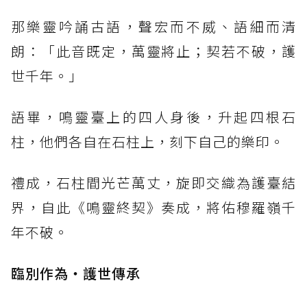
那樂靈吟誦古語，聲宏而不威、語細而清
朗：「此音既定，萬靈將止；契若不破，護
世千年。」
語畢，鳴靈臺上的四人身後，升起四根石
柱，他們各自在石柱上，刻下自己的樂印。
禮成，石柱間光芒萬丈，旋即交織為護臺結
界，自此《鳴靈終契》奏成，將佑穆羅嶺千
年不破。
臨別作為‧護世傳承