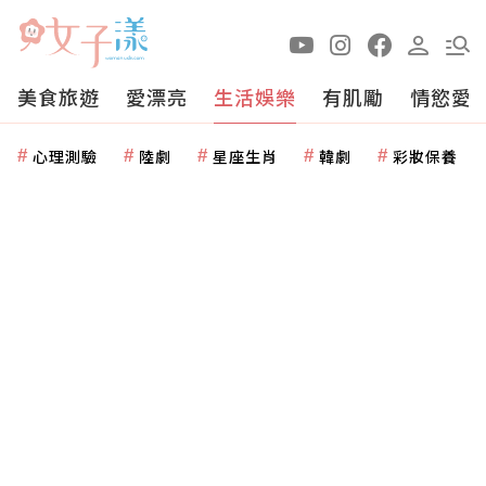
美食旅遊
愛漂亮
生活娛樂
有肌勵
情慾愛
心理測驗
陸劇
星座生肖
韓劇
彩妝保養