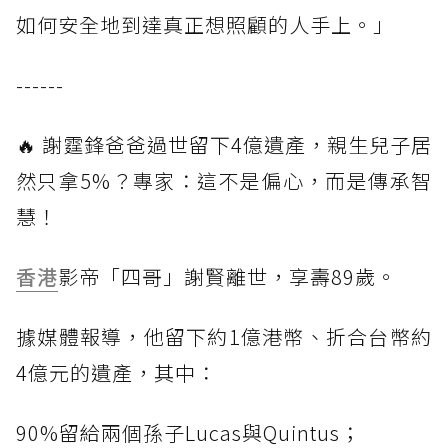
如何安全地到達真正想照顧的人手上。」
------
🔥 謝霆鋒爸爸過世留下4億遺產，親生兒子居
然只拿5%？專家：這不是偏心，而是傳承智
慧！
香港
影帝「四哥」謝賢離世，享壽89歲。
據媒體報導，他留下約1億港幣、折合台幣約
4億元的遺產，其中：
90%留給兩個孫子Lucas與Quintus；