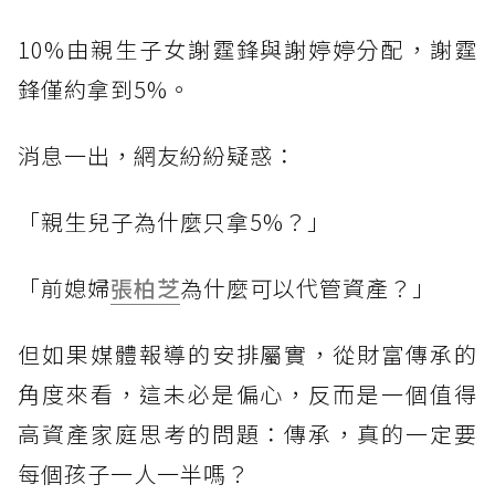
10%由親生子女謝霆鋒與謝婷婷分配，謝霆
鋒僅約拿到5%。
消息一出，網友紛紛疑惑：
「親生兒子為什麼只拿5%？」
「前媳婦
張柏芝
為什麼可以代管資產？」
但如果媒體報導的安排屬實，從財富傳承的
角度來看，這未必是偏心，反而是一個值得
高資產家庭思考的問題：傳承，真的一定要
每個孩子一人一半嗎？