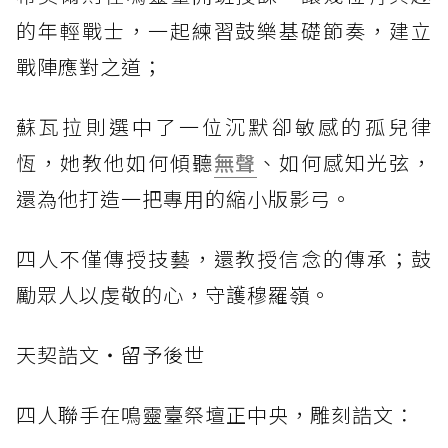
的年輕戰士，一起練習鼓樂基礎節奏，建立
戰陣應對之道；
蘇瓦拉則選中了一位沉默卻敏感的孤兒律
恆，她教他如何傾聽
無聲
、如何感知光弦，
還為他打造一把專用的縮小版影弓。
四人不僅傳授技藝，還教授信念的傳承；鼓
勵眾人以虔敬的心，守護穆羅嶺。
天契誥文‧留予後世
四人聯手在鳴靈臺祭壇正中央，雕刻誥文：