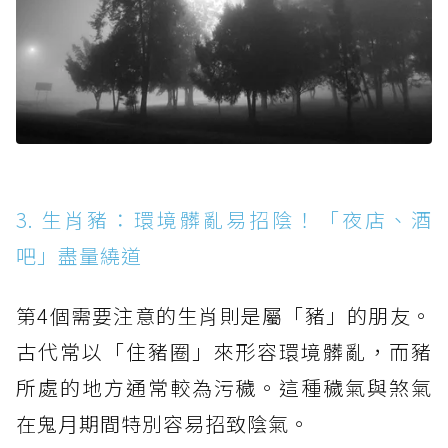
3. 生肖豬：環境髒亂易招陰！「夜店、酒
吧」盡量繞道
第4個需要注意的生肖則是屬「豬」的朋友。
古代常以「住豬圈」來形容環境髒亂，而豬
所處的地方通常較為污穢。這種穢氣與煞氣
在鬼月期間特別容易招致陰氣。