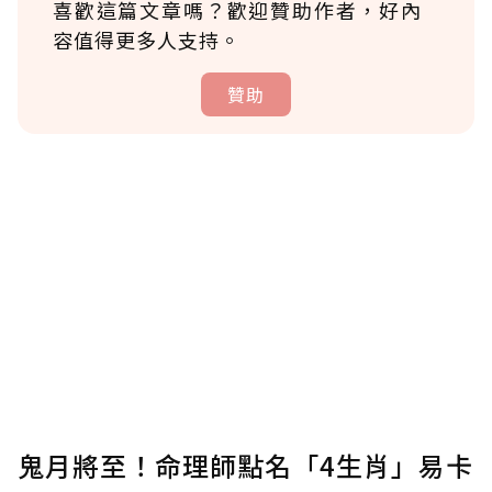
喜歡這篇文章嗎？歡迎贊助作者，好內
容值得更多人支持。
贊助
贊助說明
為了鼓勵作者持續創作更好的內容，會員可以
使用「贊助」功能實質回饋給喜愛的作者。可
將您認為適合的點數贈送給作者，一旦使用贊
助點數即不得撤銷，單筆贊助最低點數為30
點，最高點數沒有上限。
U 利點數 1 點 = NTD 1 元。
鬼月將至！命理師點名「4生肖」易卡