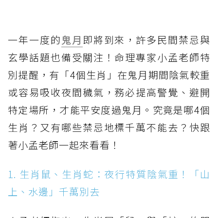
一年一度的
鬼月
即將到來，許多民間禁忌與
玄學話題也備受關注！命理專家小孟老師特
別提醒，有「4個生肖」在鬼月期間陰氣較重
或容易吸收夜間穢氣，務必提高警覺、避開
特定場所，才能平安度過鬼月。究竟是哪4個
生肖？又有哪些禁忌地標千萬不能去？快跟
著小孟老師一起來看看！
1. 生肖鼠、生肖蛇：夜行特質陰氣重！「山
上、水邊」千萬別去