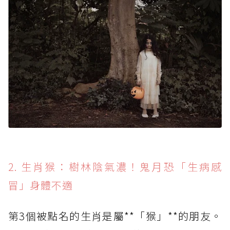
2. 生肖猴：樹林陰氣濃！鬼月恐「生病感
冒」身體不適
第3個被點名的生肖是屬**「猴」**的朋友。