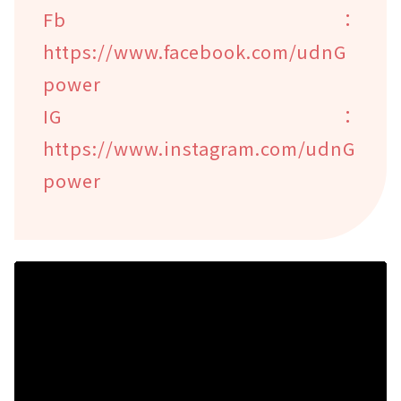
Fb：
https://www.facebook.com/udnG
power
IG：
https://www.instagram.com/udnG
power