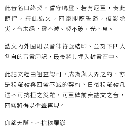
此音名曰終契，誓守鳴靈。若有厄至，奏此
節律，持此誥文，四靈即應誓歸，破影除
災。音未絕，靈不滅。契不破，光不息。
誥文內外圈則以音律符號結印、並刻下四人
各自的音靈印記，最後將其埋入封靈石中。
此誥文經由祖靈認可，成為與天界之約，亦
是穆羅嶺與四靈不滅的契約。日後穆羅嶺凡
遇不可抗拒之災難，可至碑前奏誥文之音，
四靈將得以循聲再現。
仰望天際‧不捨穆羅嶺