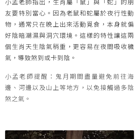
小孟老師指出，生肖屬「鼠」與「蛇」的朋
友要特別當心。因為老鼠和蛇屬於夜行性動
物，通常只在晚上出來活動覓食，本身就偏
好陰暗潮濕與洞穴環境。這樣的特性讓這兩
個生肖天生陰氣稍重，更容易在夜間吸收穢
氣，導致煞到或卡到陰。
小孟老師提醒：鬼月期間盡量避免前往海
邊、河邊以及山上等地方，以免接觸過多陰
煞之氣。