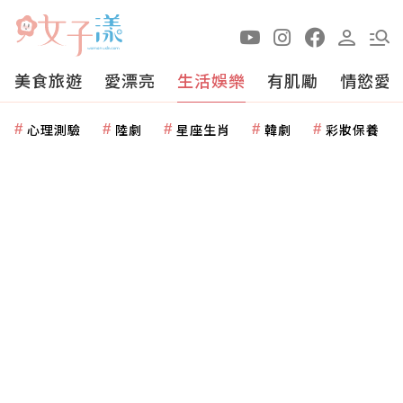
美食旅遊
愛漂亮
生活娛樂
有肌勵
情慾愛
心理測驗
陸劇
星座生肖
韓劇
彩妝保養