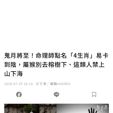
為了鼓勵作者持續創作更好的內容，會員可以
使用「贊助」功能實質回饋給喜愛的作者。可
將您認為適合的點數贈送給作者，一旦使用贊
助點數即不得撤銷，單筆贊助最低點數為30
點，最高點數沒有上限。
U 利點數 1 點 = NTD 1 元。
鬼月將至！命理師點名「4生肖」易卡
到陰，屬猴別去榕樹下、這類人禁上
確認送出
山下海
我已詳閱贊助說明，且同意站方的使用條款。
2026-07-29 18:10
女子漾／編輯ANDREA
您當前剩餘 U 利點數：
0
點；前往
購買點數