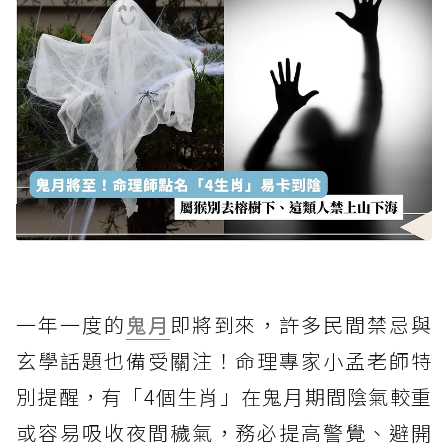
一年一度的
鬼月
即將到來，許多民間禁忌與
玄學話題也備受關注！命理專家小孟老師特
別提醒，有「4個生肖」在鬼月期間陰氣較重
或容易吸收夜間穢氣，務必提高警覺、避開