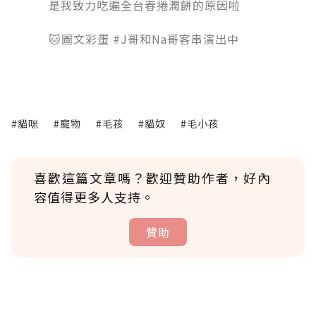
是我致力吃遍全台春捲潤餅的原因啦
󠀠󠀠󠀠
🐱圖文彩蛋 #J哥和Na哥客串演出中
#貓咪
#寵物
#毛孩
#貓奴
#毛小孩
喜歡這篇文章嗎？歡迎贊助作者，好內
容值得更多人支持。
贊助
贊助說明