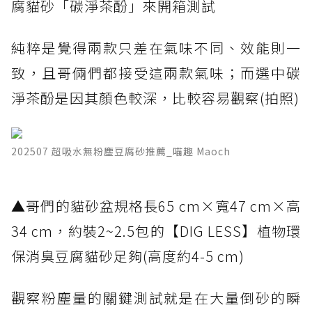
腐貓砂「碳淨茶酚」來開箱測試
純粹是覺得兩款只差在氣味不同、效能則一
致，且哥倆們都接受這兩款氣味；而選中碳
淨茶酚是因其顏色較深，比較容易觀察(拍照)
202507 超吸水無粉塵豆腐砂推薦_喵趣 Maoch
​▲哥們的貓砂盆規格長65 cm×寬47 cm×高
34 cm，約裝2~2.5包的【DIG LESS】植物環
保消臭豆腐貓砂足夠(高度約4-5 cm)
觀察粉塵量的關鍵測試就是在大量倒砂的瞬