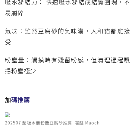
吸水凝結力： 快速吸水凝結成結實團塊，不
易崩碎
氣味：雖然豆腐砂的氣味濃，人和貓都能接
受
粉塵量：觸摸時有殘留粉感，但清理過程飄
揚粉塵極少
加
碼推薦
202507 超吸水無粉塵豆腐砂推薦_喵趣 Maoch