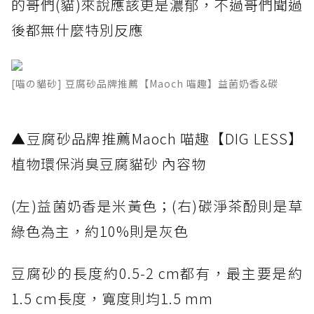
的哥們(貓)來說應該更是濃郁，不過哥們聞過
後都無什麼特別反應
[喵の貓砂] 豆腐砂品牌推薦【Maoch 喵趣】益菌奶香&碳
​▲豆腐砂品牌推薦Maoch 喵趣【DIG LESS】
植物環保消臭豆腐貓砂 內容物
(左)益菌奶香是米黃色；(右)碳淨茶酚則是草
綠色為主，約10%則是灰色
豆腐砂的長度約0.5-2 cm都有，最主要是約
1.5 cm長度，寬度則均1.5 mm