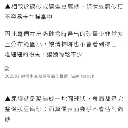
​▲相較於礦砂或礦型豆腐砂，條狀豆腐砂更
不容易卡在貓掌中
因此哥們在出貓砂盆時帶出的砂量少非常多
且分布範圍小，娘清掃時也不會看到掃出一
堆細細的粉末，讓娘輕鬆不少
202507 超吸水無粉塵豆腐砂推薦_喵趣 Maoch
​▲尿塊就是凝結成一坨圓球狀，表面都是完
整條狀豆腐砂；而糞便表面幾乎不會沾附貓
砂