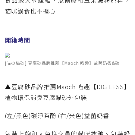
食品級大豆纖維、瓜爾膠和玉米澱粉原料，
貓咪誤食也不擔心
開箱時間
[喵の貓砂] 豆腐砂品牌推薦【Maoch 喵趣】益菌奶香&碳
​▲豆腐砂品牌推薦Maoch 喵趣【DIG LESS】
植物環保消臭豆腐貓砂外包裝
(左/黑色)碳淨茶酚 (右/米色)益菌奶香
包裝上飽和大色塊交疊的貓咪塗鴉、包裝設