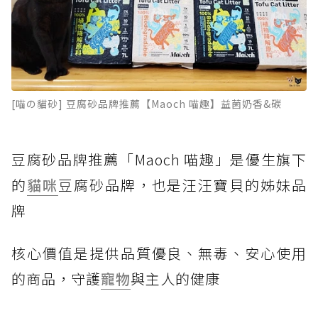
[喵の貓砂] 豆腐砂品牌推薦【Maoch 喵趣】益菌奶香&碳
豆腐砂品牌推薦「Maoch 喵趣」是優生旗下
的
貓咪
豆腐砂品牌，也是汪汪寶貝的姊妹品
牌
核心價值是提供品質優良、無毒、安心使用
的商品，守護
寵物
與主人的健康