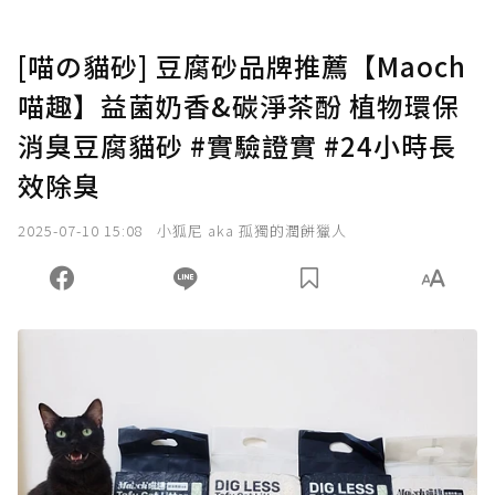
[喵の貓砂] 豆腐砂品牌推薦【Maoch
喵趣】益菌奶香&碳淨茶酚 植物環保
消臭豆腐貓砂 #實驗證實 #24小時長
效除臭
2025-07-10 15:08
小狐尼 aka 孤獨的潤餅獵人