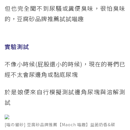
但也完全聞不到尿騷或糞便臭味，很怕臭味
的，豆腐砂品牌推薦試試喵趣
實驗測試
不像小時候(屁股還小的時候)，現在的哥們已
經不太會尿邊角或黏底尿塊
於是娘便來自行模擬測試邊角尿塊與溶解測
試
[喵の貓砂] 豆腐砂品牌推薦【Maoch 喵趣】益菌奶香&碳