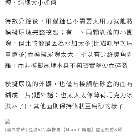
塊、結塊大小如何
待數分鐘後，用貓鏟也不需要太用力就能將
模擬尿塊完整挖起；有一、兩顆剝落的小團
塊，但比較像是因為水加太多(比貓咪單次尿
量還多)而模擬尿塊太大，所以有少許邊角剝
離，而非模擬尿塊本身不夠密實堅硬而碎裂
模擬尿塊的外觀，也僅有接觸貓砂盆的面有
糊成一片(題外話：也太太太像薄荷巧克力冰
淇淋了)，其他面則保持條狀豆腐砂的樣子
[喵の貓砂] 豆腐砂品牌推薦【Maoch 喵趣】益菌奶香&碳