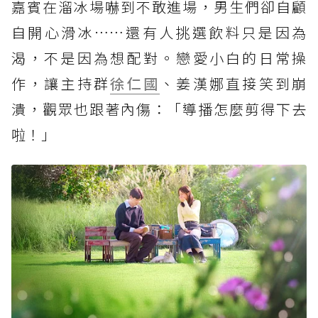
嘉賓在溜冰場嚇到不敢進場，男生們卻自顧
自開心滑冰……還有人挑選飲料只是因為
渴，不是因為想配對。戀愛小白的日常操
作，讓主持群
徐仁國
、姜漢娜直接笑到崩
潰，觀眾也跟著內傷：「導播怎麼剪得下去
啦！」