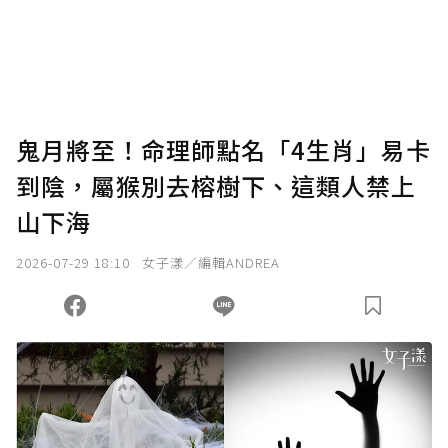
鬼月將至！命理師點名「4生肖」易卡
到陰，屬猴別去榕樹下、這類人禁上
山下海
2026-07-29 18:10
女子漾／編輯ANDREA