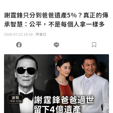
謝霆鋒只分到爸爸遺產5%？真正的傳
承智慧：公平，不是每個人拿一樣多
2026-07-22 16:30
廖嘉紅