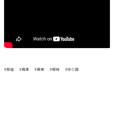
#顏值
#偶像
#療癒
#曖昧
#徐仁國