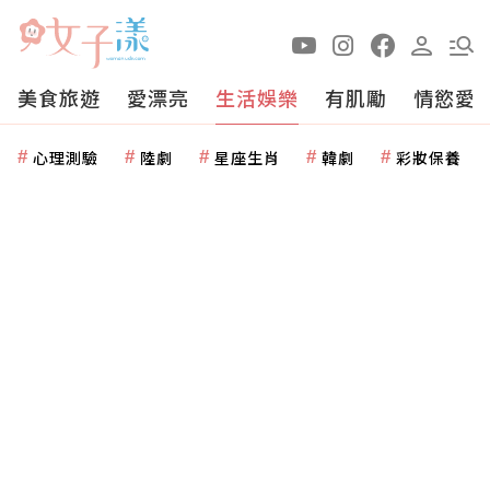
美食旅遊
愛漂亮
生活娛樂
有肌勵
情慾愛
心理測驗
陸劇
星座生肖
韓劇
彩妝保養