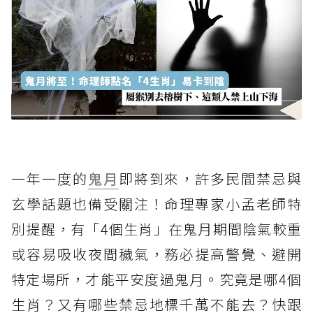
一年一度的
鬼月
即將到來，許多民間禁忌與
玄學話題也備受關注！命理專家小孟老師特
別提醒，有「4個生肖」在鬼月期間陰氣較重
或容易吸收夜間穢氣，務必提高警覺、避開
特定場所，才能平安度過鬼月。究竟是哪4個
生肖？又有哪些禁忌地標千萬不能去？快跟