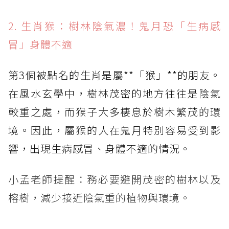
2. 生肖猴：樹林陰氣濃！鬼月恐「生病感
冒」身體不適
第3個被點名的生肖是屬**「猴」**的朋友。
在風水玄學中，樹林茂密的地方往往是陰氣
較重之處，而猴子大多棲息於樹木繁茂的環
境。因此，屬猴的人在鬼月特別容易受到影
響，出現生病感冒、身體不適的情況。
小孟老師提醒：務必要避開茂密的樹林以及
榕樹，減少接近陰氣重的植物與環境。