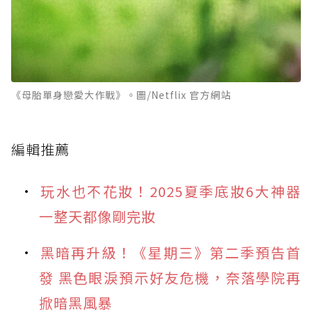
《母胎單身戀愛大作戰》。圖/Netflix 官方網站
編輯推薦
玩水也不花妝！2025夏季底妝6大神器
一整天都像剛完妝
黑暗再升級！《星期三》第二季預告首
發 黑色眼淚預示好友危機，奈落學院再
掀暗黑風暴