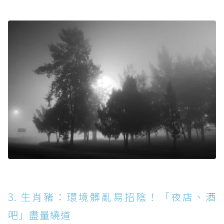
3. 生肖豬：環境髒亂易招陰！「夜店、酒
吧」盡量繞道