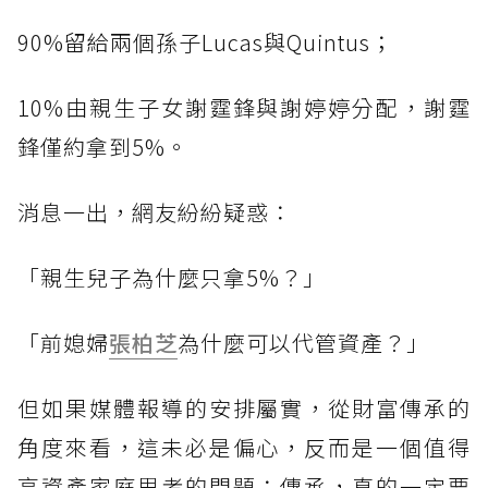
90%留給兩個孫子Lucas與Quintus；
10%由親生子女謝霆鋒與謝婷婷分配，謝霆
鋒僅約拿到5%。
消息一出，網友紛紛疑惑：
「親生兒子為什麼只拿5%？」
「前媳婦
張柏芝
為什麼可以代管資產？」
但如果媒體報導的安排屬實，從財富傳承的
角度來看，這未必是偏心，反而是一個值得
高資產家庭思考的問題：傳承，真的一定要