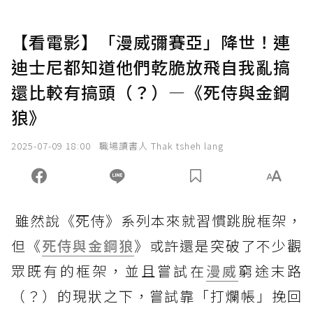
【看電影】「漫威彌賽亞」降世！連
迪士尼都知道他們乾脆放飛自我亂搞
還比較有搞頭（？）—《死侍與金鋼
狼》
2025-07-09 18:00
職場讀書人 Thak tsheh lang
雖然說《死侍》系列本來就習慣跳脫框架，
但《
死侍與金鋼狼
》或許還是突破了不少觀
眾既有的框架，並且嘗試在
漫威
窮途末路
（？）的現狀之下，嘗試靠「打爛帳」挽回