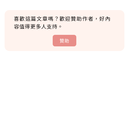
喜歡這篇文章嗎？歡迎贊助作者，好內
容值得更多人支持。
贊助
贊助說明
為了鼓勵作者持續創作更好的內容，會員可以
使用「贊助」功能實質回饋給喜愛的作者。可
將您認為適合的點數贈送給作者，一旦使用贊
助點數即不得撤銷，單筆贊助最低點數為30
點，最高點數沒有上限。