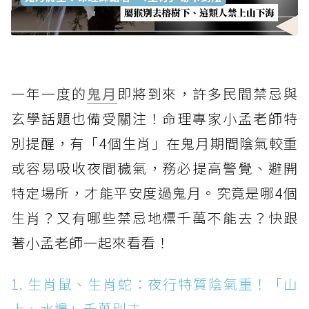
一年一度的
鬼月
即將到來，許多民間禁忌與
玄學話題也備受關注！命理專家小孟老師特
別提醒，有「4個生肖」在鬼月期間陰氣較重
或容易吸收夜間穢氣，務必提高警覺、避開
特定場所，才能平安度過鬼月。究竟是哪4個
生肖？又有哪些禁忌地標千萬不能去？快跟
著小孟老師一起來看看！
1. 生肖鼠、生肖蛇：夜行特質陰氣重！「山
上、水邊」千萬別去