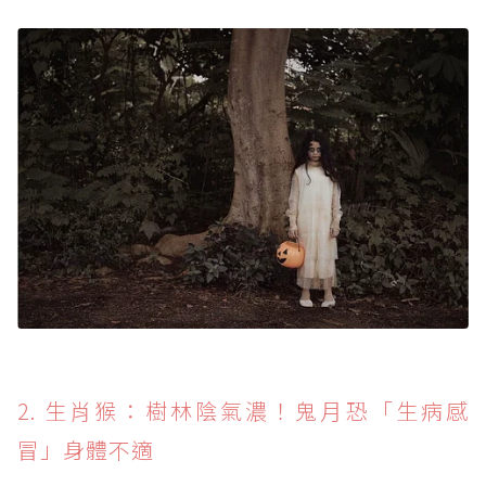
2. 生肖猴：樹林陰氣濃！鬼月恐「生病感
冒」身體不適