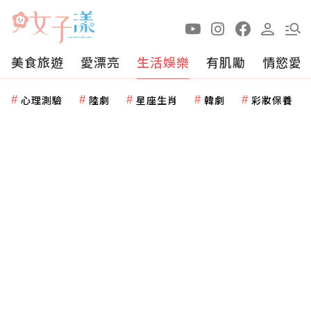
美食旅遊
愛漂亮
生活娛樂
有肌勵
情慾愛
心理測驗
陸劇
星座生肖
韓劇
彩妝保養