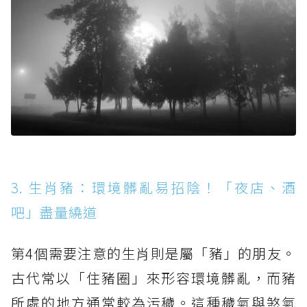
3. 生肖豬：環境髒亂易招陰！「夜店、酒
吧」盡量繞道
第4個需要注意的生肖則是屬「豬」的朋友。
古代常以「住豬圈」來形容環境髒亂，而豬
所處的地方通常較為污穢。這種穢氣與煞氣