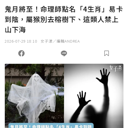
U 利點數 1 點 = NTD 1 元。
鬼月將至！命理師點名「4生肖」易卡
到陰，屬猴別去榕樹下、這類人禁上
確認送出
山下海
我已詳閱贊助說明，且同意站方的使用條款。
2026-07-29 18:10
女子漾／編輯ANDREA
您當前剩餘 U 利點數：
0
點；前往
購買點數