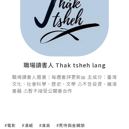
職場讀書人 Thak tsheh lang
職場讀書人選書｜每週書評更新📖 主成分：臺灣
文化、社會科學、歷史、文學 ⚠️不含投資、雞湯
書籍 ⚠️暫不接受公關書合作
#電影
#漫威
#演員
#死侍與金鋼狼