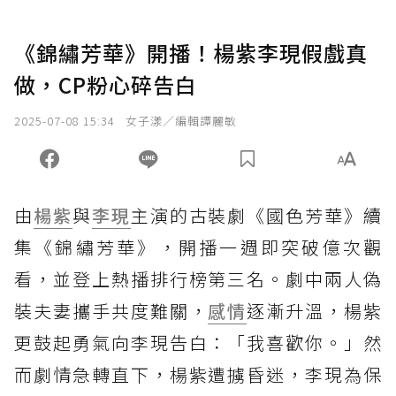
《錦繡芳華》開播！楊紫李現假戲真
做，CP粉心碎告白
2025-07-08 15:34
女子漾／編輯譚麗敏
由
楊紫
與
李現
主演的古裝劇《國色芳華》續
集《錦繡芳華》，開播一週即突破億次觀
看，並登上熱播排行榜第三名。劇中兩人偽
裝夫妻攜手共度難關，
感情
逐漸升溫，楊紫
更鼓起勇氣向李現告白：「我喜歡你。」然
而劇情急轉直下，楊紫遭擄昏迷，李現為保