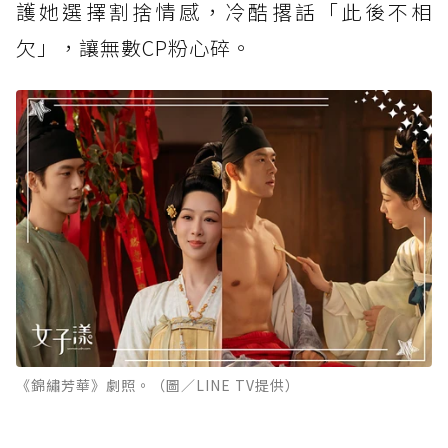
護她選擇割捨情感，冷酷撂話「此後不相
欠」，讓無數CP粉心碎。
《錦繡芳華》劇照。（圖／LINE TV提供）