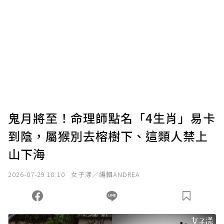
鬼月將至！命理師點名「4生肖」易卡
到陰，屬猴別去榕樹下、這類人禁上
山下海
2026-07-29 18:10
女子漾／編輯ANDREA