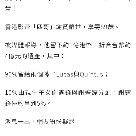
慧！
香港
影帝「四哥」謝賢離世，享壽89歲。
據媒體報導，他留下約1億港幣、折合台幣約
4億元的遺產，其中：
90%留給兩個孫子Lucas與Quintus；
10%由親生子女謝霆鋒與謝婷婷分配，謝霆
鋒僅約拿到5%。
消息一出，網友紛紛疑惑：