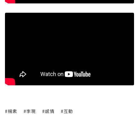
#楊紫
#李現
#感情
#互動