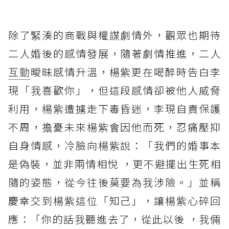
除了緊湊的商戰與權謀劇情外，觀眾也期待
二人婚後的感情發展，隨著劇情推進，二人
互動
曖昧感情升溫，楊紫更在喝醉時告白李
現「我喜歡你」，但這段感情卻被他人威脅
利用，楊紫遭擄走下毒昏迷，李現自責保護
不周，擔憂未來楊紫會因他而死，忍痛壓抑
自身情感，冷臉向楊紫說：「我們的婚事本
是偽裝，並非兩情相悅 ，更不避擺出生死相
隨的姿態，從今往後莫要為我涉險。」並稱
慶幸交到楊紫這位「知己」，讓楊紫心碎回
應：「你的話我聽進去了，從此以後 ，我倆