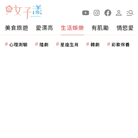
美食旅遊
愛漂亮
生活娛樂
有肌勵
情慾愛
心理測驗
陸劇
星座生肖
韓劇
彩妝保養