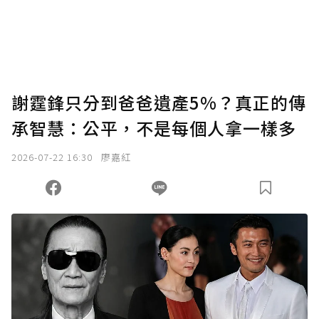
謝霆鋒只分到爸爸遺產5%？真正的傳
承智慧：公平，不是每個人拿一樣多
2026-07-22 16:30
廖嘉紅