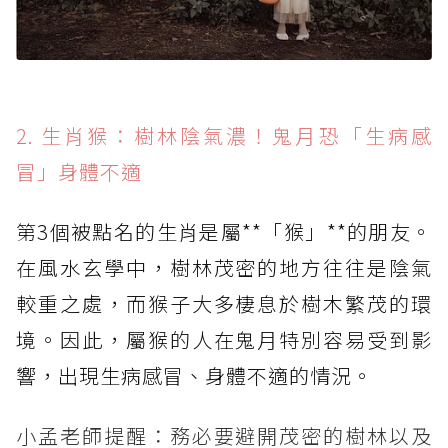
2. 生肖猴：樹林陰氣濃！鬼月恐「生病感
冒」身體不適
第3個被點名的生肖是屬**「猴」**的朋友。
在風水玄學中，樹林茂密的地方往往是陰氣
較重之處，而猴子大多棲息於樹木繁茂的環
境。因此，屬猴的人在鬼月特別容易受到影
響，出現生病感冒、身體不適的情況。
小孟老師提醒：務必要避開茂密的樹林以及