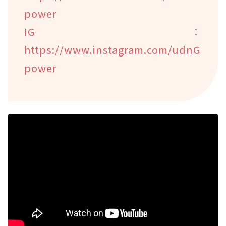
power
IG：
https://www.instagram.com/udnG
power