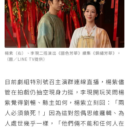
楊紫（右）、李現二搭演出《國色芳華》續集《錦繡芳華》。
（圖／LINE TV提供）
日前劇組特別號召主演群連線直播，楊紫儘
管在拍戲仍抽空現身力挺，李現開玩笑問楊
紫覺得劉暢、縣主如何，楊紫立刻回：「兩
人必須鎖死！」因為這對怨偶思維邏輯、為
人處世幾乎一樣，「他們倆不能和任何人在