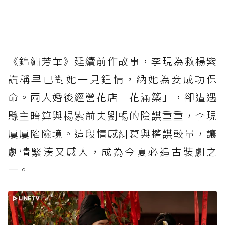
《錦繡芳華》延續前作故事，李現為救楊紫
謊稱早已對她一見鍾情，納她為妾成功保
命。兩人婚後經營花店「花滿築」，卻遭遇
縣主暗算與楊紫前夫劉暢的陰謀重重，李現
屢屢陷險境。這段情感糾葛與權謀較量，讓
劇情緊湊又感人，成為今夏必追古裝劇之
一。