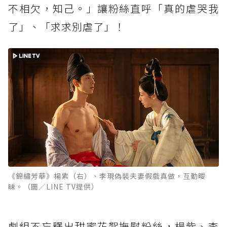
不相欠，知己。」讓粉絲直呼「真的虐哭我
了」、「求求別虐了」！
《錦繡芳華》楊紫（右）、李現偽裝夫妻假戲真做，互動曖
昧。（圖／LINE TV提供）
劇組不忘釋出甜蜜花絮撫慰粉絲，楊紫、李