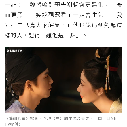
一起！」魏哲鳴則預告劉暢會更黑化，「後
面更黑！」笑說觀眾看了一定會生氣，「我
先打自己為大家解氣。」他也說遇到劉暢這
樣的人，記得「離他遠一點」。
《錦繡芳華》楊紫、李現（左）劇中偽裝夫妻。（圖／LINE
TV提供）