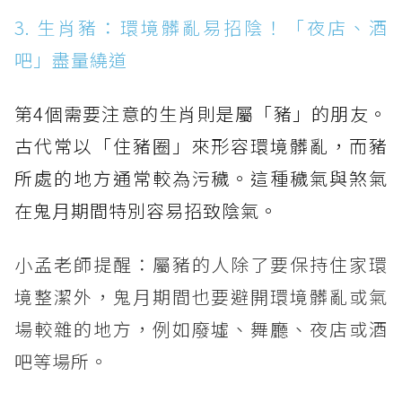
3. 生肖豬：環境髒亂易招陰！「夜店、酒
吧」盡量繞道
第4個需要注意的生肖則是屬「豬」的朋友。
古代常以「住豬圈」來形容環境髒亂，而豬
所處的地方通常較為污穢。這種穢氣與煞氣
在鬼月期間特別容易招致陰氣。
小孟老師提醒：屬豬的人除了要保持住家環
境整潔外，鬼月期間也要避開環境髒亂或氣
場較雜的地方，例如廢墟、舞廳、夜店或酒
吧等場所。