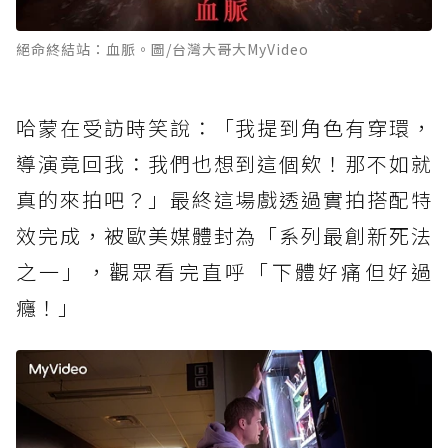
絕命終結站：血脈。圖/台灣大哥大MyVideo
哈蒙在受訪時笑說：「我提到角色有穿環，
導演竟回我：我們也想到這個欸！那不如就
真的來拍吧？」最終這場戲透過實拍搭配特
效完成，被歐美媒體封為「系列最創新死法
之一」，觀眾看完直呼「下體好痛但好過
癮！」