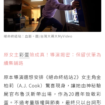
絕命終結站：血脈。圖/台灣大哥大MyVideo
原女主
彩蛋
險成真！導演揭密：保留伏筆為
續集鋪路
原本導演還想安排《絕命終結站2》女主角金
柏莉（A.J. Cook）驚喜現身，讓她由神秘驗
屍官布魯沃斯帶出場，作為20週年致敬彩
蛋。不過考量版權與節奏，最終只以台詞形