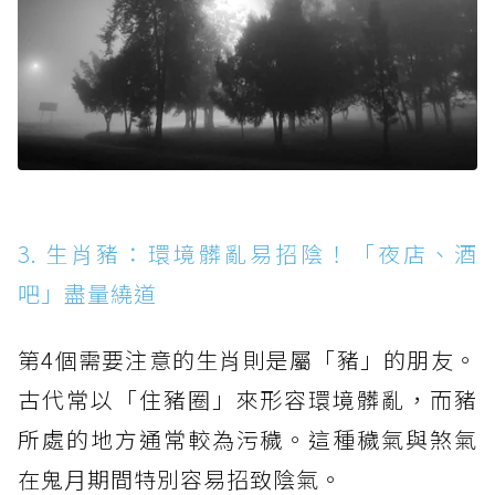
3. 生肖豬：環境髒亂易招陰！「夜店、酒
吧」盡量繞道
第4個需要注意的生肖則是屬「豬」的朋友。
古代常以「住豬圈」來形容環境髒亂，而豬
所處的地方通常較為污穢。這種穢氣與煞氣
在鬼月期間特別容易招致陰氣。