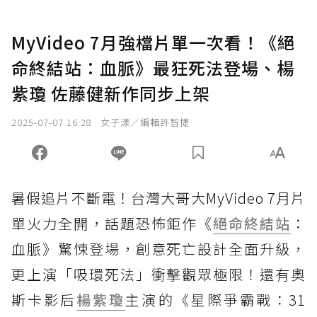
MyVideo 7月強檔片單一次看！《絕
命終結站：血脈》最狂死法登場、楊
紫瓊 佐藤健新作同步上架
2025-07-07 16:28
女子漾／編輯許智捷
暑假追片不斷電！台灣大哥大MyVideo 7月片
單火力全開，話題恐怖鉅作《
絕命終結站
：
血脈》驚悚登場，創意死亡設計全面升級，
更上演「吸環死法」衝擊觀眾極限！還有奧
斯卡影后
楊紫瓊
主演的《星際爭霸戰：31