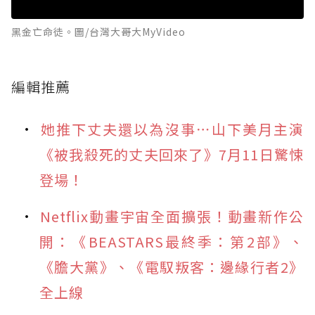
黑金亡命徒。圖/台灣大哥大MyVideo
編輯推薦
她推下丈夫還以為沒事⋯山下美月主演
《被我殺死的丈夫回來了》7月11日驚悚
登場！
Netflix動畫宇宙全面擴張！動畫新作公
開：《BEASTARS最終季：第2部》、
《膽大黨》、《電馭叛客：邊緣行者2》
全上線