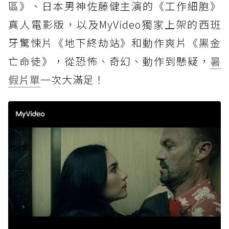
區》、日本男神佐藤健主演的《工作細胞》
真人電影版，以及MyVideo獨家上架的西班
牙驚悚片《地下終劫站》和動作爽片《黑金
亡命徒》，從恐怖、奇幻、動作到懸疑，
暑
假片單
一次大滿足！