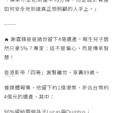
如何安全地到達真正想照顧的人手上。」
------
🔥 謝霆鋒爸爸過世留下4億遺產，親生兒子居
然只拿5%？專家：這不是偏心，而是傳承智
慧！
香港
影帝「四哥」謝賢離世，享壽89歲。
據媒體報導，他留下約1億港幣、折合台幣約
4億元的遺產，其中：
90%留給兩個孫子Lucas與Quintus；