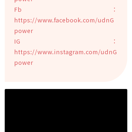
Fb：
https://www.facebook.com/udnG
power
IG：
https://www.instagram.com/udnG
power