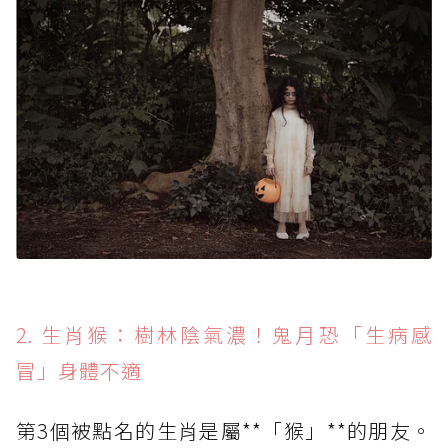
2. 生肖猴：樹林陰氣濃！鬼月恐「生病感
冒」身體不適
第3個被點名的生肖是屬**「猴」**的朋友。