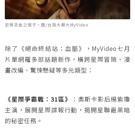
史蒂芬金之猴子。圖/台灣大哥大MyVideo
除了《絕命終結站：血脈》，MyVideo七月
片單網羅多部話題新作，橫跨星際冒險、漫
畫改編、驚悚懸疑等多元類型：
《星際爭霸戰：31區》
：奧斯卡影后楊紫瓊
主演，展開星際諜報行動，揭開星聯最黑暗
的秘密任務。