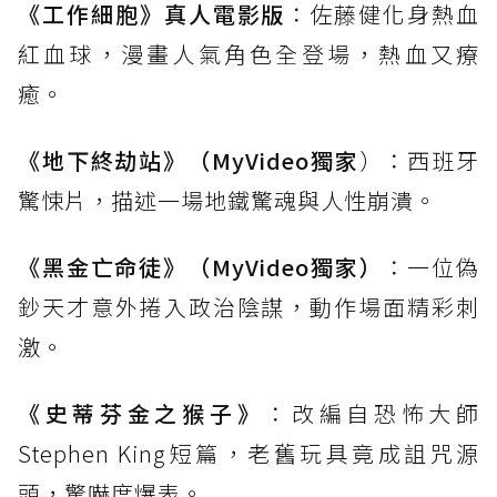
《工作細胞》真人電影版
：佐藤健化身熱血
紅血球，漫畫人氣角色全登場，熱血又療
癒。
《地下終劫站》（MyVideo獨家
）：西班牙
驚悚片，描述一場地鐵驚魂與人性崩潰。
《黑金亡命徒》（MyVideo獨家）
：一位偽
鈔天才意外捲入政治陰謀，動作場面精彩刺
激。
《史蒂芬金之猴子》
：改編自恐怖大師
Stephen King短篇，老舊玩具竟成詛咒源
頭，驚嚇度爆表。