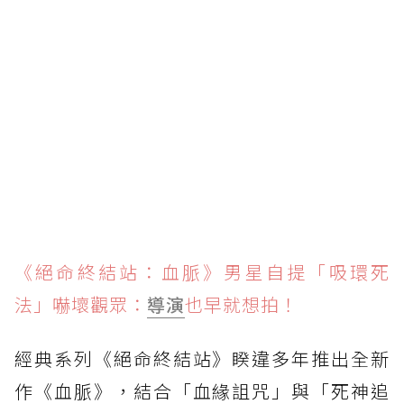
《絕命終結站：血脈》男星自提「吸環死
法」嚇壞觀眾：
導演
也早就想拍！
經典系列《絕命終結站》睽違多年推出全新
作《血脈》，結合「血緣詛咒」與「死神追