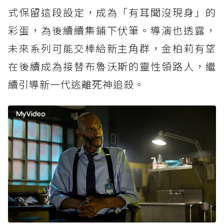
式保留這段設定，成為「有耳聞沒現身」的
彩蛋，為後續續集鋪下伏筆。導演也透露，
未來系列可能交棒給新主角群，金柏莉有望
在後續成為接替布魯沃斯的靈性領路人，繼
續引導新一代逃離死神追殺。