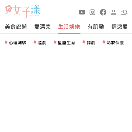
美食旅遊
愛漂亮
生活娛樂
有肌勵
情慾愛
心理測驗
陸劇
星座生肖
韓劇
彩妝保養