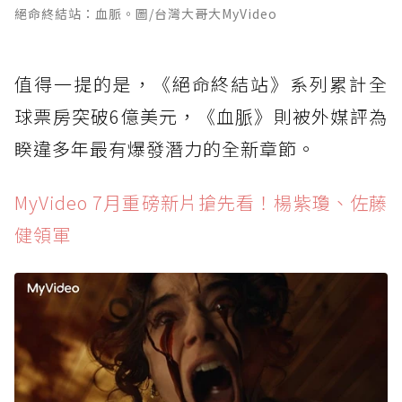
絕命終結站：血脈。圖/台灣大哥大MyVideo
值得一提的是，《絕命終結站》系列累計全
球票房突破6億美元，《血脈》則被外媒評為
睽違多年最有爆發潛力的全新章節。
MyVideo 7月重磅新片搶先看！楊紫瓊、佐藤
健領軍