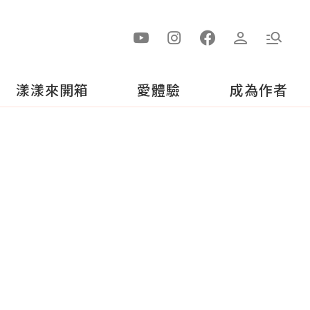
漾漾來開箱
愛體驗
成為作者