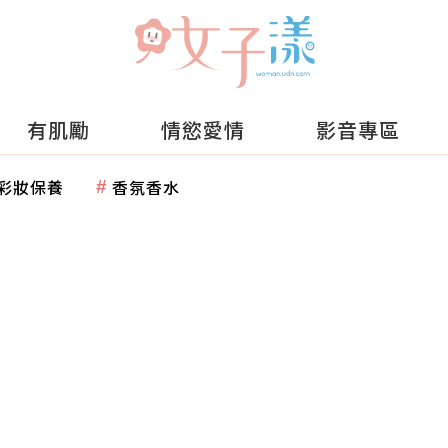
有肌勵
情慾愛情
影音專區
彩妝保養
香氛香水