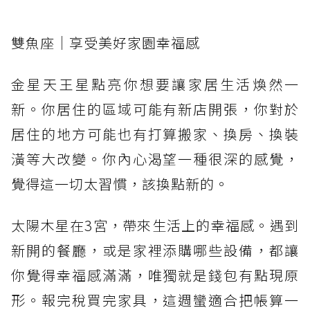
雙魚座｜享受美好家園幸福感
金星天王星點亮你想要讓家居生活煥然一
新。你居住的區域可能有新店開張，你對於
居住的地方可能也有打算搬家、換房、換裝
潢等大改變。你內心渴望一種很深的感覺，
覺得這一切太習慣，該換點新的。
太陽木星在3宮，帶來生活上的幸福感。遇到
新開的餐廳，或是家裡添購哪些設備，都讓
你覺得幸福感滿滿，唯獨就是錢包有點現原
形。報完稅買完家具，這週蠻適合把帳算一