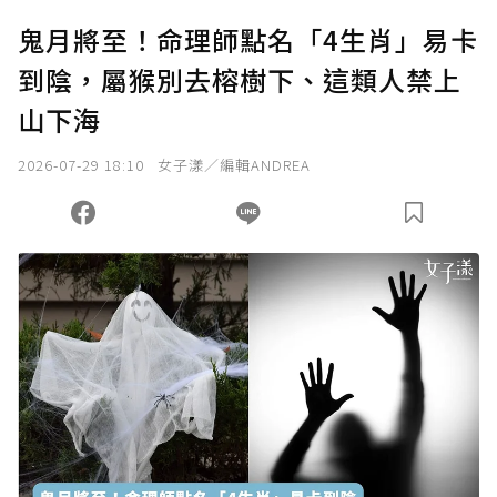
U 利點數 1 點 = NTD 1 元。
鬼月將至！命理師點名「4生肖」易卡
到陰，屬猴別去榕樹下、這類人禁上
確認送出
山下海
我已詳閱贊助說明，且同意站方的使用條款。
2026-07-29 18:10
女子漾／編輯ANDREA
您當前剩餘 U 利點數：
0
點；前往
購買點數