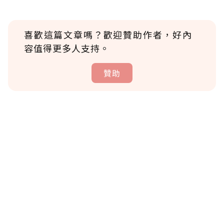
喜歡這篇文章嗎？歡迎贊助作者，好內
容值得更多人支持。
贊助
贊助說明
為了鼓勵作者持續創作更好的內容，會員可以
使用「贊助」功能實質回饋給喜愛的作者。可
將您認為適合的點數贈送給作者，一旦使用贊
助點數即不得撤銷，單筆贊助最低點數為30
點，最高點數沒有上限。