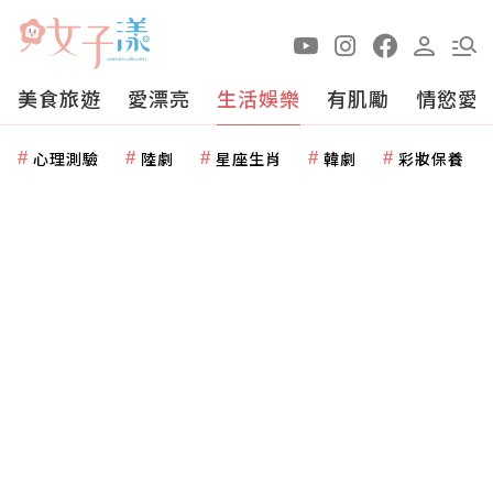
美食旅遊
愛漂亮
生活娛樂
有肌勵
情慾愛
心理測驗
陸劇
星座生肖
韓劇
彩妝保養