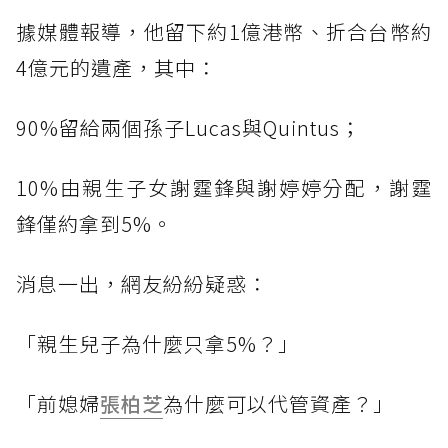
據媒體報導，他留下約1億港幣、折合台幣約
4億元的遺產，其中：
90%留給兩個孫子Lucas與Quintus；
10%由親生子女謝霆鋒與謝婷婷分配，謝霆
鋒僅約拿到5%。
消息一出，網友紛紛疑惑：
「親生兒子為什麼只拿5%？」
「前媳婦
張柏芝
為什麼可以代管資產？」