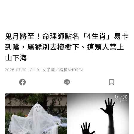
將您認為適合的點數贈送給作者，一旦使用贊
助點數即不得撤銷，單筆贊助最低點數為30
點，最高點數沒有上限。
U 利點數 1 點 = NTD 1 元。
鬼月將至！命理師點名「4生肖」易卡
到陰，屬猴別去榕樹下、這類人禁上
確認送出
山下海
我已詳閱贊助說明，且同意站方的使用條款。
2026-07-29 18:10
女子漾／編輯ANDREA
您當前剩餘 U 利點數：
0
點；前往
購買點數