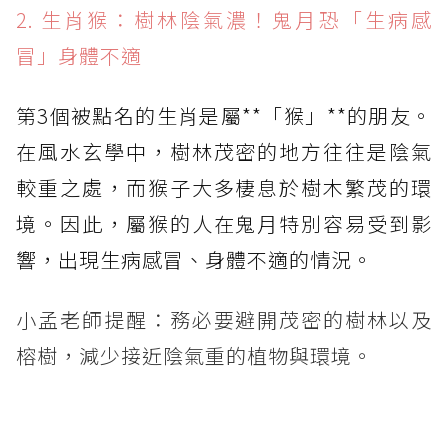
2. 生肖猴：樹林陰氣濃！鬼月恐「生病感
冒」身體不適
第3個被點名的生肖是屬**「猴」**的朋友。
在風水玄學中，樹林茂密的地方往往是陰氣
較重之處，而猴子大多棲息於樹木繁茂的環
境。因此，屬猴的人在鬼月特別容易受到影
響，出現生病感冒、身體不適的情況。
小孟老師提醒：務必要避開茂密的樹林以及
榕樹，減少接近陰氣重的植物與環境。