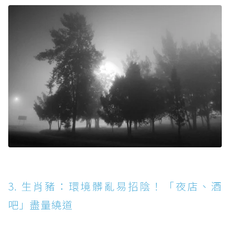
3. 生肖豬：環境髒亂易招陰！「夜店、酒
吧」盡量繞道