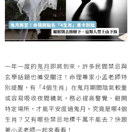
一年一度的
鬼月
即將到來，許多民間禁忌與
玄學話題也備受關注！命理專家小孟老師特
別提醒，有「4個生肖」在鬼月期間陰氣較重
或容易吸收夜間穢氣，務必提高警覺、避開
特定場所，才能平安度過鬼月。究竟是哪4個
生肖？又有哪些禁忌地標千萬不能去？快跟
著小孟老師一起來看看！