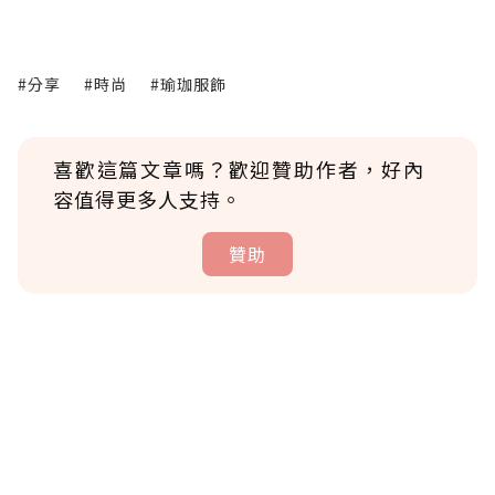
#分享
#時尚
#瑜珈服飾
喜歡這篇文章嗎？歡迎贊助作者，好內
容值得更多人支持。
贊助
贊助說明
為了鼓勵作者持續創作更好的內容，會員可以
使用「贊助」功能實質回饋給喜愛的作者。可