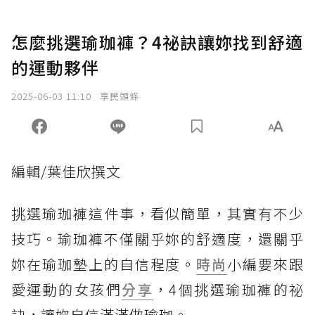
怎麼挑選瑜珈褲？4祕訣讓妳找到舒適
的運動夥伴
2025-06-03 11:10
享民頭條
編輯/葉佳欣撰文
挑選瑜珈褲這件事，看似簡單，其實有不少
技巧。瑜珈褲不僅關乎妳的舒適度，還關乎
妳在瑜珈墊上的自信程度。
時尚
小編要來跟
愛運動的女孩們
分享
，4個挑選瑜珈褲的祕
訣，讓妳自信滿滿做瑜珈。