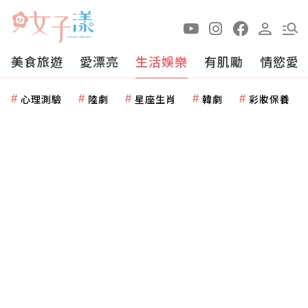
美食旅遊
愛漂亮
生活娛樂
有肌勵
情慾愛
心理測驗
陸劇
星座生肖
韓劇
彩妝保養