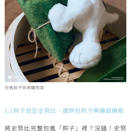
玩偶粽子收納購物袋
1:1粽子造型史努比，還原包粽子樂趣超療癒
將史努比完整包進「粽子」裡？沒錯！史努