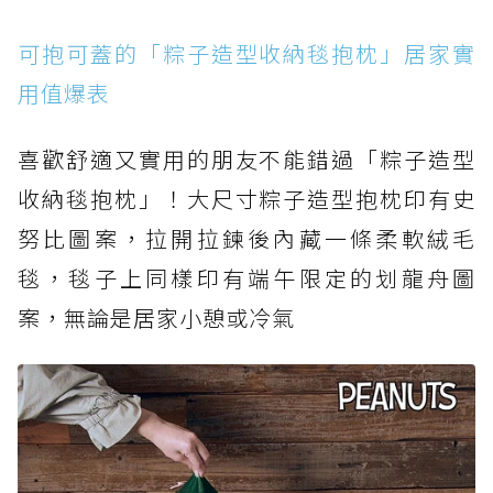
可抱可蓋的「粽子造型收納毯抱枕」居家實
用值爆表
喜歡舒適又實用的朋友不能錯過「粽子造型
收納毯抱枕」！大尺寸粽子造型抱枕印有史
努比圖案，拉開拉鍊後內藏一條柔軟絨毛
毯，毯子上同樣印有端午限定的划龍舟圖
案，無論是居家小憩或冷氣