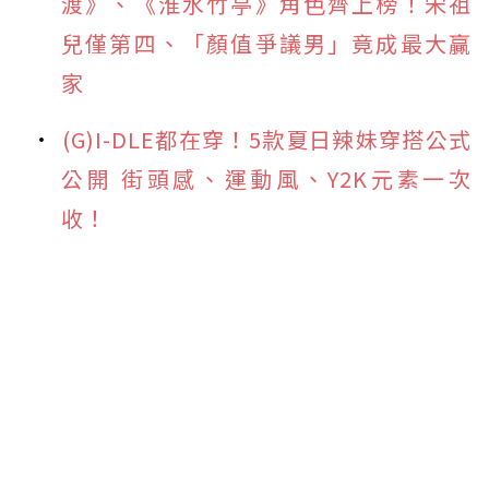
渡》、《淮水竹亭》角色齊上榜！宋祖
兒僅第四、「顏值爭議男」竟成最大贏
家
(G)I-DLE都在穿！5款夏日辣妹穿搭公式
公開 街頭感、運動風、Y2K元素一次
收！