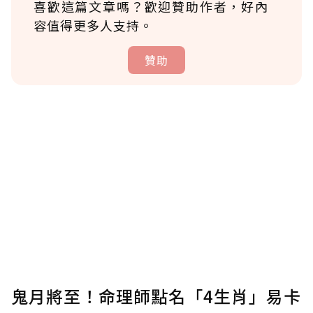
喜歡這篇文章嗎？歡迎贊助作者，好內
容值得更多人支持。
贊助
贊助說明
為了鼓勵作者持續創作更好的內容，會員可以
使用「贊助」功能實質回饋給喜愛的作者。可
將您認為適合的點數贈送給作者，一旦使用贊
助點數即不得撤銷，單筆贊助最低點數為30
點，最高點數沒有上限。
U 利點數 1 點 = NTD 1 元。
鬼月將至！命理師點名「4生肖」易卡