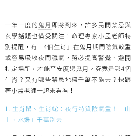
一年一度的
鬼月
即將到來，許多民間禁忌與
玄學話題也備受關注！命理專家小孟老師特
別提醒，有「4個生肖」在鬼月期間陰氣較重
或容易吸收夜間穢氣，務必提高警覺、避開
特定場所，才能平安度過鬼月。究竟是哪4個
生肖？又有哪些禁忌地標千萬不能去？快跟
著小孟老師一起來看看！
1. 生肖鼠、生肖蛇：夜行特質陰氣重！「山
上、水邊」千萬別去