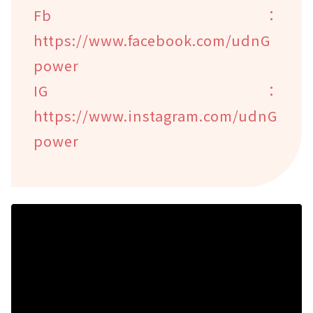
Fb：
https://www.facebook.com/udnG
power
IG：
https://www.instagram.com/udnG
power