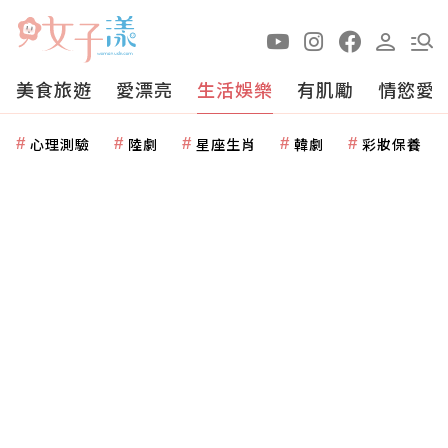
美食旅遊
愛漂亮
生活娛樂
有肌勵
情慾愛
心理測驗
陸劇
星座生肖
韓劇
彩妝保養