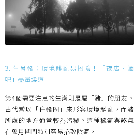
3. 生肖豬：環境髒亂易招陰！「夜店、酒
吧」盡量繞道
第4個需要注意的生肖則是屬「豬」的朋友。
古代常以「住豬圈」來形容環境髒亂，而豬
所處的地方通常較為污穢。這種穢氣與煞氣
在鬼月期間特別容易招致陰氣。