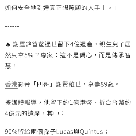
如何安全地到達真正想照顧的人手上。」
------
🔥 謝霆鋒爸爸過世留下4億遺產，親生兒子居
然只拿5%？專家：這不是偏心，而是傳承智
慧！
香港
影帝「四哥」謝賢離世，享壽89歲。
據媒體報導，他留下約1億港幣、折合台幣約
4億元的遺產，其中：
90%留給兩個孫子Lucas與Quintus；