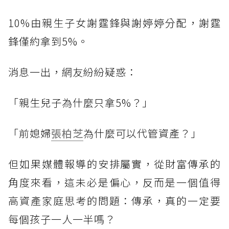
10%由親生子女謝霆鋒與謝婷婷分配，謝霆
鋒僅約拿到5%。
消息一出，網友紛紛疑惑：
「親生兒子為什麼只拿5%？」
「前媳婦
張柏芝
為什麼可以代管資產？」
但如果媒體報導的安排屬實，從財富傳承的
角度來看，這未必是偏心，反而是一個值得
高資產家庭思考的問題：傳承，真的一定要
每個孩子一人一半嗎？