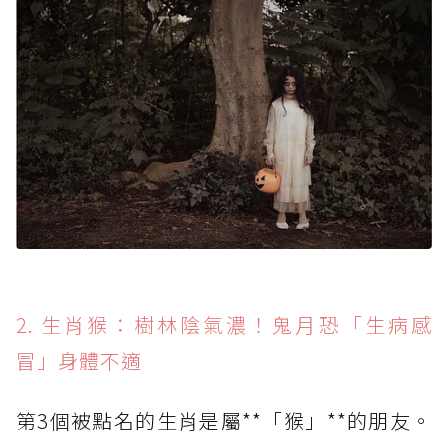
2. 生肖猴：樹林陰氣濃！鬼月恐「生病感
冒」身體不適
第3個被點名的生肖是屬**「猴」**的朋友。