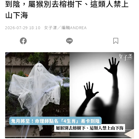
到陰，屬猴別去榕樹下、這類人禁上
確認送出
山下海
我已詳閱贊助說明，且同意站方的使用條款。
2026-07-29 18:10
女子漾／編輯ANDREA
您當前剩餘 U 利點數：
0
點；前往
購買點數