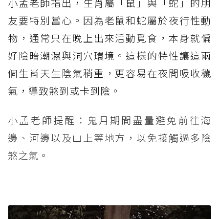
小孟老師指出，生肖屬「鼠」與「蛇」的朋
友要特別當心。因為老鼠和蛇屬於夜行性動
物，通常只在晚上出來活動覓食，本身就偏
好陰暗潮濕與洞穴環境。這樣的特性讓這兩
個生肖天生陰氣稍重，更容易在夜間吸收穢
氣，導致煞到或卡到陰。
小孟老師提醒：鬼月期間盡量避免前往海
邊、河邊以及山上等地方，以免接觸過多陰
煞之氣。