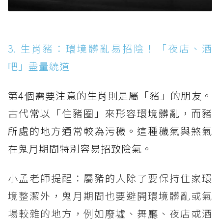
3. 生肖豬：環境髒亂易招陰！「夜店、酒
吧」盡量繞道
第4個需要注意的生肖則是屬「豬」的朋友。
古代常以「住豬圈」來形容環境髒亂，而豬
所處的地方通常較為污穢。這種穢氣與煞氣
在鬼月期間特別容易招致陰氣。
小孟老師提醒：屬豬的人除了要保持住家環
境整潔外，鬼月期間也要避開環境髒亂或氣
場較雜的地方，例如廢墟、舞廳、夜店或酒