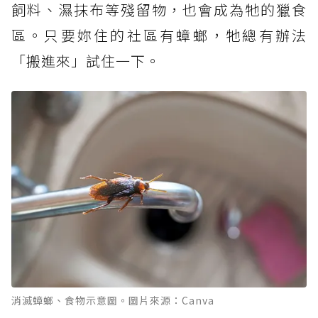
飼料、濕抹布等殘留物，也會成為牠的獵食
區。只要妳住的社區有蟑螂，牠總有辦法
「搬進來」試住一下。
消滅蟑螂、食物示意圖。圖片來源：Canva