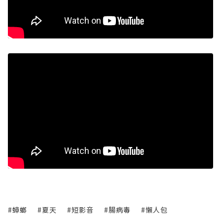
#蟑螂
#夏天
#短影音
#腸病毒
#懶人包