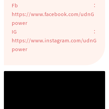
Fb：
https://www.facebook.com/udnG
power
IG：
https://www.instagram.com/udnG
power