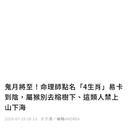
鬼月將至！命理師點名「4生肖」易卡
到陰，屬猴別去榕樹下、這類人禁上
山下海
2026-07-29 18:10
女子漾／編輯ANDREA