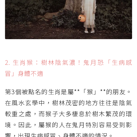
2. 生肖猴：樹林陰氣濃！鬼月恐「生病感
冒」身體不適
第3個被點名的生肖是屬**「猴」**的朋友。
在風水玄學中，樹林茂密的地方往往是陰氣
較重之處，而猴子大多棲息於樹木繁茂的環
境。因此，屬猴的人在鬼月特別容易受到影
響，出現生病感冒、身體不適的情況。