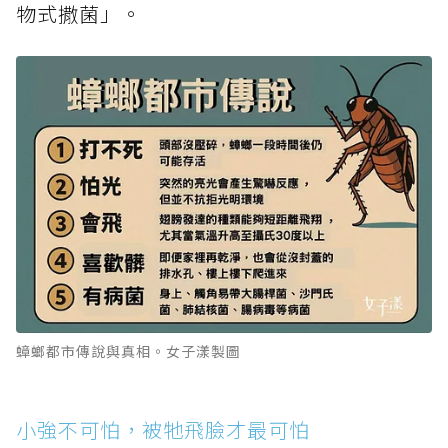
物式撒菌」。
蟑螂都市傳說與真相。女子漾製圖
小強不可怕，被牠飛臉才最可怕