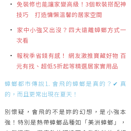
免裝修也能讓家變高級！3個軟裝搭配神
技巧 打造慵懶溫馨的居家空間
家中小強又出沒？四大遠離蟑螂方式一
次看
報稅季省錢有感！ 網友激推寶藏好物 百
元有找、超低5折起等精選居家實用品
蟑螂都市傳說1. 會飛的蟑螂是真的？✔ 真
的，而且更常出現在夏天！
別懷疑，會飛的不是妳的幻想，是小強本
強！特別是熱帶蟑螂品種如「美洲蟑螂」，