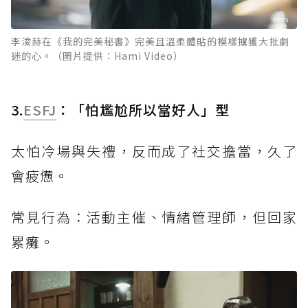
李浚赫在《我的完美秘書》完美且溫柔體貼的模樣擄獲大批劇
迷的心。（圖片提供：Hami Video）
3.
ESFJ
：「怕尷尬所以當好人」型
太怕冷場與失禮，反而成了社交擔當，久了
會疲憊。
常見行為：活動主催、情緒管理師，但回家
累癱。