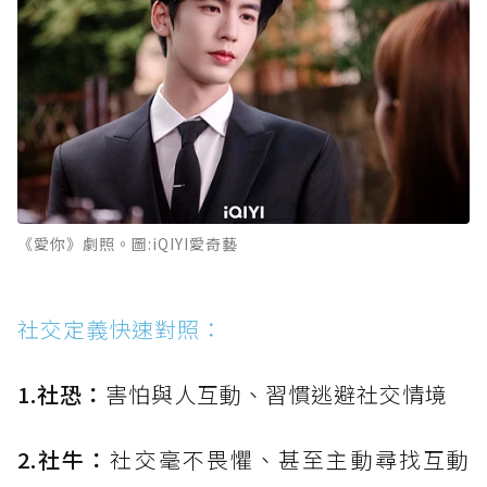
《愛你》劇照。圖:iQIYI愛奇藝
社交定義快速對照：
1.社恐：
害怕與人互動、習慣逃避社交情境
2.社牛：
社交毫不畏懼、甚至主動尋找互動