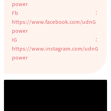
power
Fb：
https://www.facebook.com/udnG
power
IG：
https://www.instagram.com/udnG
power