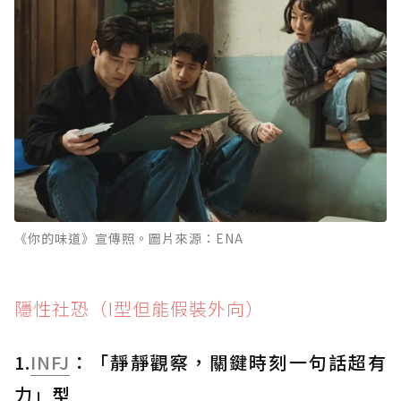
《你的味道》宣傳照。圖片來源：ENA
隱性社恐（I型但能假裝外向）
1.
INFJ
：「靜靜觀察，關鍵時刻一句話超有
力」型