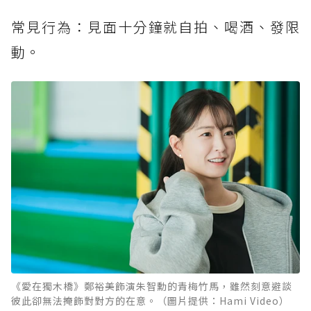
常見行為：見面十分鐘就自拍、喝酒、發限
動。
《愛在獨木橋》鄭裕美飾演朱智勳的青梅竹馬，雖然刻意避談
彼此卻無法掩飾對對方的在意。（圖片提供：Hami Video）