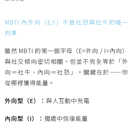
MBTI 內外向（E/I）不是社恐與社牛的唯一
判準
雖然 MBTI 的第一個字母（E=外向 / I=內向）
與社交傾向密切相關，但並不完全等於「外
向＝社牛、內向＝社恐」。關鍵在於——你
從哪裡獲得能量。
外向型（E）：
與人互動中充電
內向型（I）：
獨處中恢復能量