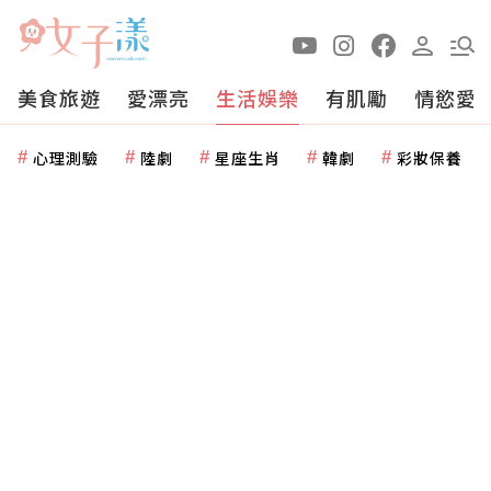
美食旅遊
愛漂亮
生活娛樂
有肌勵
情慾愛
心理測驗
陸劇
星座生肖
韓劇
彩妝保養