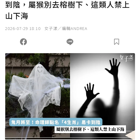
到陰，屬猴別去榕樹下、這類人禁上
確認送出
山下海
我已詳閱贊助說明，且同意站方的使用條款。
2026-07-29 18:10
女子漾／編輯ANDREA
您當前剩餘 U 利點數：
0
點；前往
購買點數