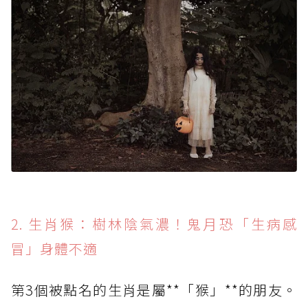
2. 生肖猴：樹林陰氣濃！鬼月恐「生病感
冒」身體不適
第3個被點名的生肖是屬**「猴」**的朋友。