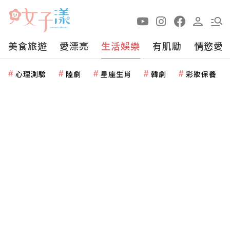
美食旅遊
愛漂亮
生活娛樂
有肌勵
情慾愛
心理測驗
陸劇
星座生肖
韓劇
彩妝保養