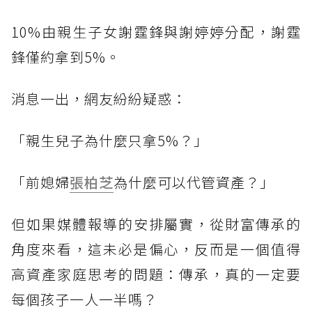
10%由親生子女謝霆鋒與謝婷婷分配，謝霆
鋒僅約拿到5%。
消息一出，網友紛紛疑惑：
「親生兒子為什麼只拿5%？」
「前媳婦
張柏芝
為什麼可以代管資產？」
但如果媒體報導的安排屬實，從財富傳承的
角度來看，這未必是偏心，反而是一個值得
高資產家庭思考的問題：傳承，真的一定要
每個孩子一人一半嗎？