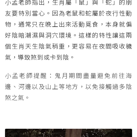
小孟老師指出，生肖屬「鼠」與「蛇」的朋
友要特別當心。因為老鼠和蛇屬於夜行性動
物，通常只在晚上出來活動覓食，本身就偏
好陰暗潮濕與洞穴環境。這樣的特性讓這兩
個生肖天生陰氣稍重，更容易在夜間吸收穢
氣，導致煞到或卡到陰。
小孟老師提醒：鬼月期間盡量避免前往海
邊、河邊以及山上等地方，以免接觸過多陰
煞之氣。