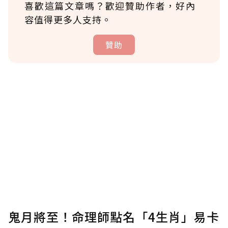
喜歡這篇文章嗎？歡迎贊助作者，好內
容值得更多人支持。
贊助
贊助說明
為了鼓勵作者持續創作更好的內容，會員可以
使用「贊助」功能實質回饋給喜愛的作者。可
將您認為適合的點數贈送給作者，一旦使用贊
助點數即不得撤銷，單筆贊助最低點數為30
點，最高點數沒有上限。
U 利點數 1 點 = NTD 1 元。
鬼月將至！命理師點名「4生肖」易卡