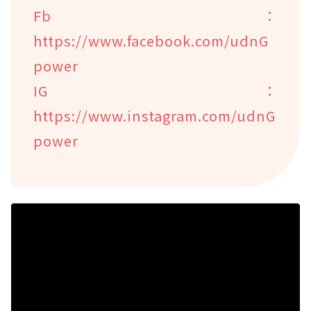
Fb：
https://www.facebook.com/udnG
power
IG：
https://www.instagram.com/udnG
power