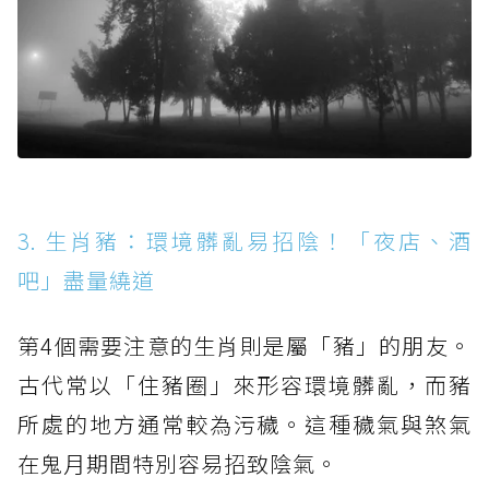
3. 生肖豬：環境髒亂易招陰！「夜店、酒
吧」盡量繞道
第4個需要注意的生肖則是屬「豬」的朋友。
古代常以「住豬圈」來形容環境髒亂，而豬
所處的地方通常較為污穢。這種穢氣與煞氣
在鬼月期間特別容易招致陰氣。