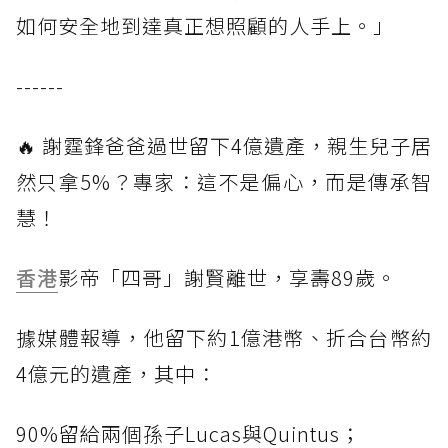
如何安全地到達真正想照顧的人手上。」
------
🔥 謝霆鋒爸爸過世留下4億遺產，親生兒子居
然只拿5%？專家：這不是偏心，而是傳承智
慧！
香港
影帝「四哥」謝賢離世，享壽89歲。
據媒體報導，他留下約1億港幣、折合台幣約
4億元的遺產，其中：
90%留給兩個孫子Lucas與Quintus；