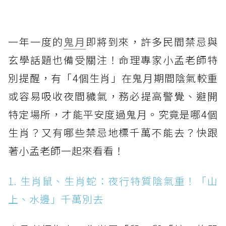
一年一度的
鬼月
即將到來，許多民間禁忌與
玄學話題也備受關注！命理專家小孟老師特
別提醒，有「4個生肖」在鬼月期間陰氣較重
或容易吸收夜間穢氣，務必提高警覺、避開
特定場所，才能平安度過鬼月。究竟是哪4個
生肖？又有哪些禁忌地標千萬不能去？快跟
著小孟老師一起來看看！
1. 生肖鼠、生肖蛇：夜行特質陰氣重！「山
上、水邊」千萬別去