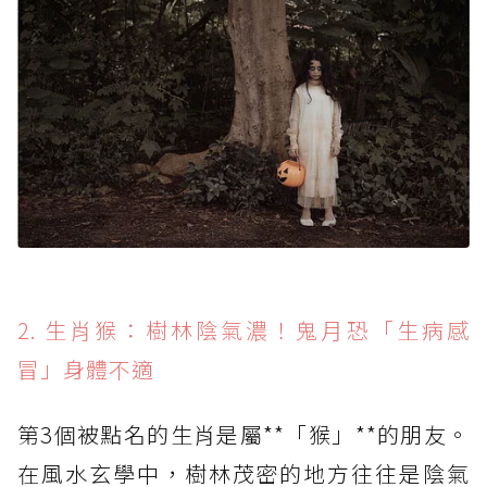
2. 生肖猴：樹林陰氣濃！鬼月恐「生病感
冒」身體不適
第3個被點名的生肖是屬**「猴」**的朋友。
在風水玄學中，樹林茂密的地方往往是陰氣