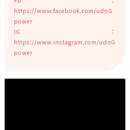
Fb：
https://www.facebook.com/udnG
power
IG：
https://www.instagram.com/udnG
power