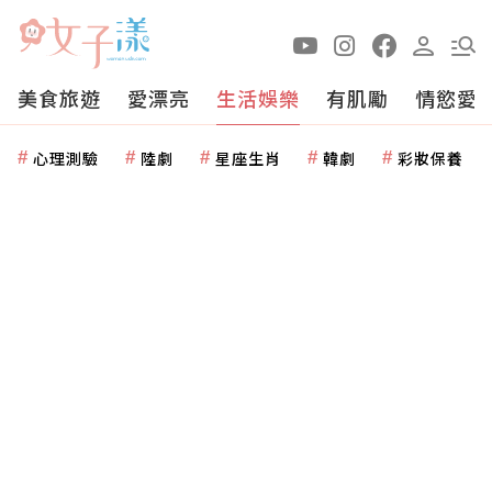
美食旅遊
愛漂亮
生活娛樂
有肌勵
情慾愛
心理測驗
陸劇
星座生肖
韓劇
彩妝保養