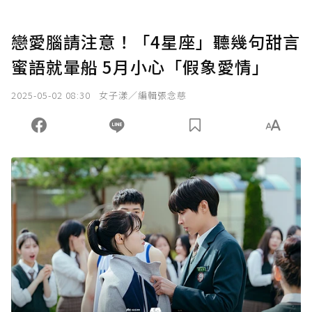
戀愛腦請注意！「4星座」聽幾句甜言
蜜語就暈船 5月小心「假象愛情」
2025-05-02 08:30
女子漾／編輯張念慈