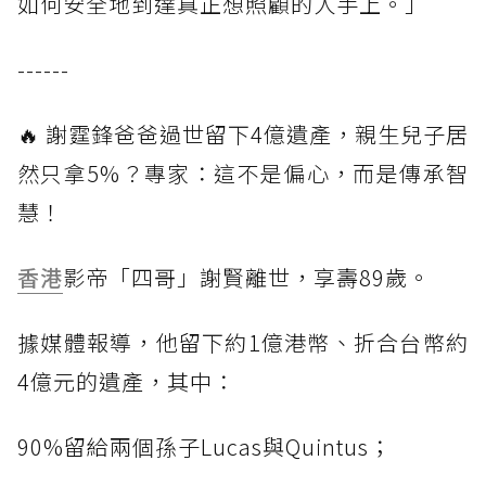
如何安全地到達真正想照顧的人手上。」
------
🔥 謝霆鋒爸爸過世留下4億遺產，親生兒子居
然只拿5%？專家：這不是偏心，而是傳承智
慧！
香港
影帝「四哥」謝賢離世，享壽89歲。
據媒體報導，他留下約1億港幣、折合台幣約
4億元的遺產，其中：
90%留給兩個孫子Lucas與Quintus；