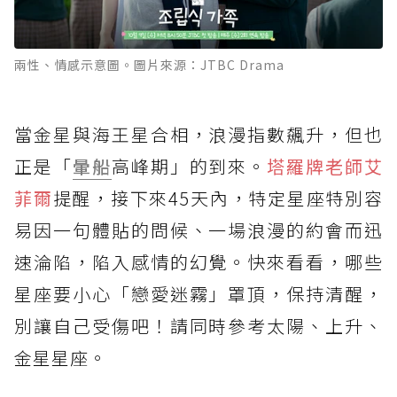
兩性、情感示意圖。圖片來源：JTBC Drama
當金星與海王星合相，浪漫指數飆升，但也
正是「
暈船
高峰期」的到來。
塔羅牌老師艾
菲爾
提醒，接下來45天內，特定星座特別容
易因一句體貼的問候、一場浪漫的約會而迅
速淪陷，陷入感情的幻覺。快來看看，哪些
星座要小心「戀愛迷霧」罩頂，保持清醒，
別讓自己受傷吧！請同時參考太陽、上升、
金星星座。