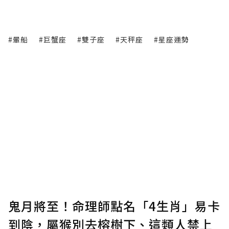
#暈船
#巨蟹座
#雙子座
#天秤座
#星座運勢
鬼月將至！命理師點名「4生肖」易卡
到陰，屬猴別去榕樹下、這類人禁上