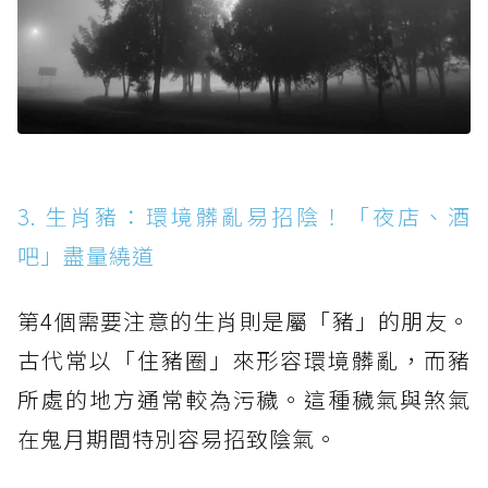
3. 生肖豬：環境髒亂易招陰！「夜店、酒
吧」盡量繞道
第4個需要注意的生肖則是屬「豬」的朋友。
古代常以「住豬圈」來形容環境髒亂，而豬
所處的地方通常較為污穢。這種穢氣與煞氣
在鬼月期間特別容易招致陰氣。