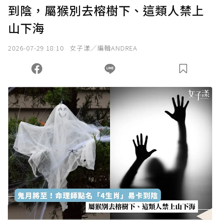
到陰，屬猴別去榕樹下、這類人禁上
確認送出
山下海
我已詳閱贊助說明，且同意站方的使用條款。
2026-07-29 18:10
女子漾／編輯ANDREA
您當前剩餘 U 利點數：
0
點；前往
購買點數