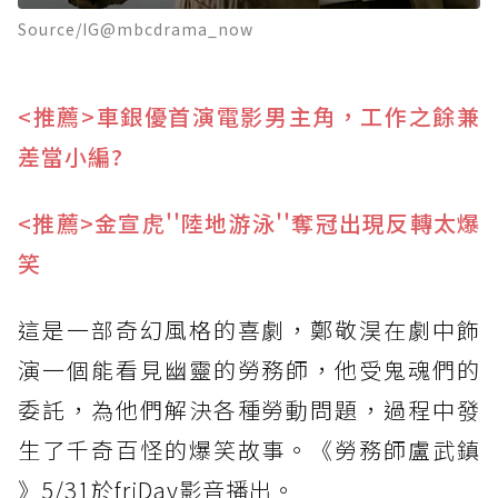
Source/IG@mbcdrama_now
<推薦>車銀優首演電影男主角，工作之餘兼
差當小編?
<推薦>金宣虎''陸地游泳''奪冠出現反轉太爆
笑
這是一部奇幻風格的喜劇，鄭敬淏在劇中飾
演一個能看見幽靈的勞務師，他受鬼魂們的
委託，為他們解決各種勞動問題，過程中發
生了千奇百怪的爆笑故事。《勞務師盧武鎮
》5/31於friDay影音播出。