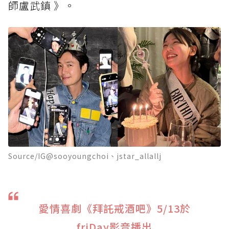
師盧武鎮 》。
Source/IG@sooyoungchoi、jstar_allallj
愛情喜劇《拜託戒酒吧》5/13於
friDay影音播出