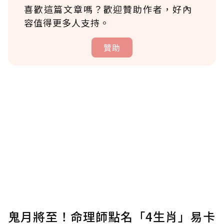
喜歡這篇文章嗎？歡迎贊助作者，好內
容值得更多人支持。
贊助
贊助說明
為了鼓勵作者持續創作更好的內容，會員可以
使用「贊助」功能實質回饋給喜愛的作者。可
將您認為適合的點數贈送給作者，一旦使用贊
助點數即不得撤銷，單筆贊助最低點數為30
點，最高點數沒有上限。
U 利點數 1 點 = NTD 1 元。
鬼月將至！命理師點名「4生肖」易卡