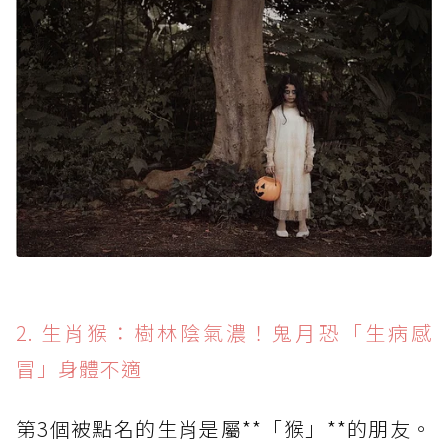
2. 生肖猴：樹林陰氣濃！鬼月恐「生病感
冒」身體不適
第3個被點名的生肖是屬**「猴」**的朋友。