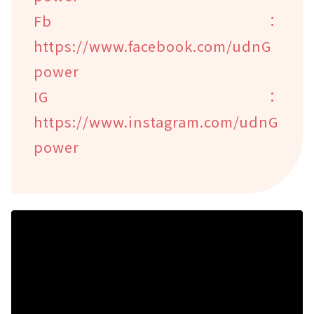
Fb：
https://www.facebook.com/udnG
power
IG：
https://www.instagram.com/udnG
power