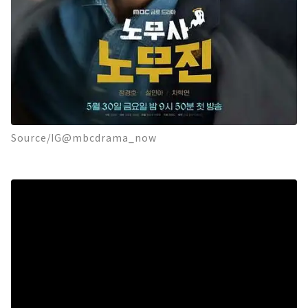
Source/IG@mbcdrama_now