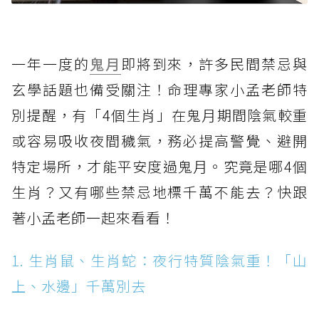
一年一度的
鬼月
即將到來，許多民間禁忌與
玄學話題也備受關注！命理專家小孟老師特
別提醒，有「4個生肖」在鬼月期間陰氣較重
或容易吸收夜間穢氣，務必提高警覺、避開
特定場所，才能平安度過鬼月。究竟是哪4個
生肖？又有哪些禁忌地標千萬不能去？快跟
著小孟老師一起來看看！
1. 生肖鼠、生肖蛇：夜行特質陰氣重！「山
上、水邊」千萬別去