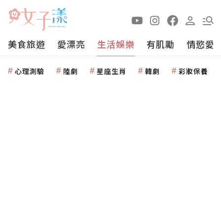
美食旅遊
愛漂亮
生活娛樂
有肌勵
情慾愛
心理測驗
陸劇
星座生肖
韓劇
彩妝保養