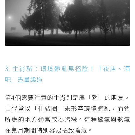
3. 生肖豬：環境髒亂易招陰！「夜店、酒
吧」盡量繞道
第4個需要注意的生肖則是屬「豬」的朋友。
古代常以「住豬圈」來形容環境髒亂，而豬
所處的地方通常較為污穢。這種穢氣與煞氣
在鬼月期間特別容易招致陰氣。