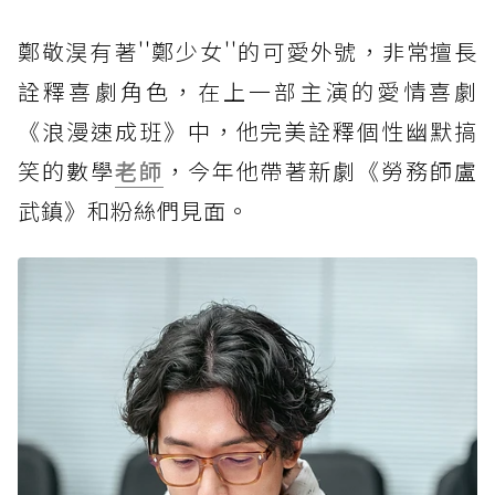
鄭敬淏有著''鄭少女''的可愛外號，非常擅長
詮釋喜劇角色，在上一部主演的愛情喜劇
《浪漫速成班》中，他完美詮釋個性幽默搞
笑的數學
老師
，今年他帶著新劇《勞務師盧
武鎮》和粉絲們見面。