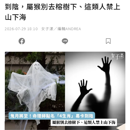
到陰，屬猴別去榕樹下、這類人禁上
確認送出
山下海
我已詳閱贊助說明，且同意站方的使用條款。
2026-07-29 18:10
女子漾／編輯ANDREA
您當前剩餘 U 利點數：
0
點；前往
購買點數