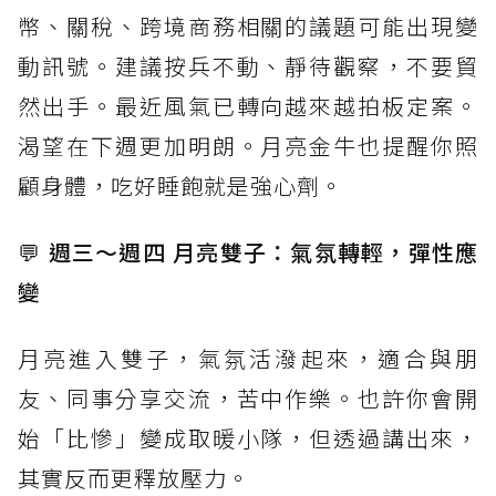
幣、關稅、跨境商務相關的議題可能出現變
動訊號。建議按兵不動、靜待觀察，不要貿
然出手。最近風氣已轉向越來越拍板定案。
渴望在下週更加明朗。月亮金牛也提醒你照
顧身體，吃好睡飽就是強心劑。
💬
週三～週四 月亮雙子：氣氛轉輕，彈性應
變
月亮進入雙子，氣氛活潑起來，適合與朋
友、同事分享交流，苦中作樂。也許你會開
始「比慘」變成取暖小隊，但透過講出來，
其實反而更釋放壓力。