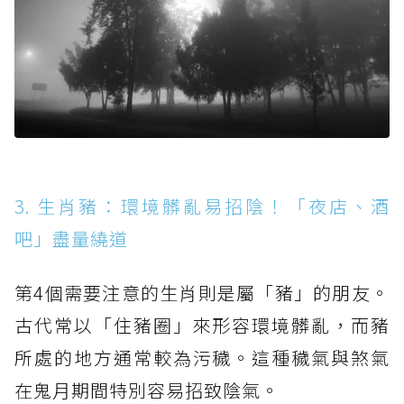
3. 生肖豬：環境髒亂易招陰！「夜店、酒
吧」盡量繞道
第4個需要注意的生肖則是屬「豬」的朋友。
古代常以「住豬圈」來形容環境髒亂，而豬
所處的地方通常較為污穢。這種穢氣與煞氣
在鬼月期間特別容易招致陰氣。