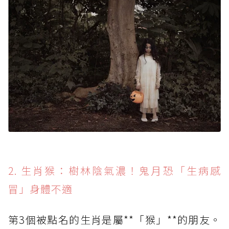
2. 生肖猴：樹林陰氣濃！鬼月恐「生病感
冒」身體不適
第3個被點名的生肖是屬**「猴」**的朋友。