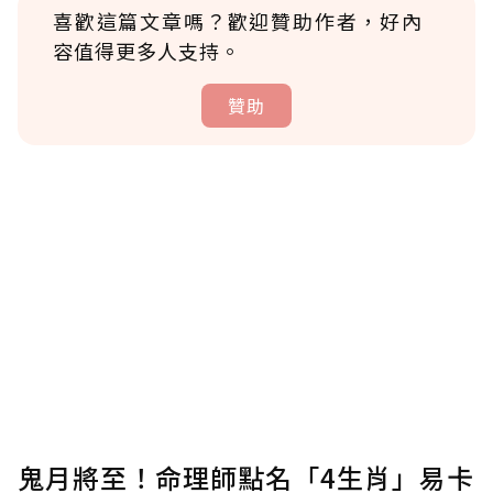
喜歡這篇文章嗎？歡迎贊助作者，好內
容值得更多人支持。
贊助
贊助說明
為了鼓勵作者持續創作更好的內容，會員可以
使用「贊助」功能實質回饋給喜愛的作者。可
將您認為適合的點數贈送給作者，一旦使用贊
助點數即不得撤銷，單筆贊助最低點數為30
點，最高點數沒有上限。
U 利點數 1 點 = NTD 1 元。
鬼月將至！命理師點名「4生肖」易卡