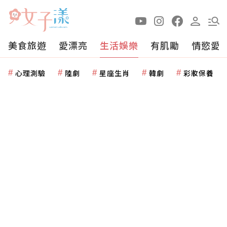
美食旅遊
愛漂亮
生活娛樂
有肌勵
情慾愛
心理測驗
陸劇
星座生肖
韓劇
彩妝保養