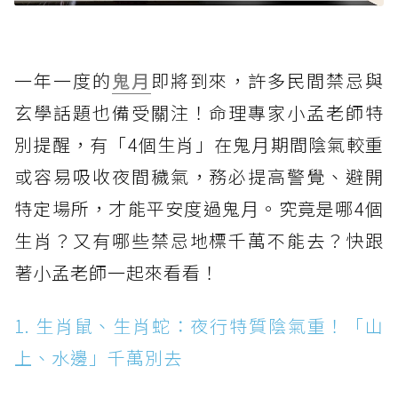
一年一度的
鬼月
即將到來，許多民間禁忌與
玄學話題也備受關注！命理專家小孟老師特
別提醒，有「4個生肖」在鬼月期間陰氣較重
或容易吸收夜間穢氣，務必提高警覺、避開
特定場所，才能平安度過鬼月。究竟是哪4個
生肖？又有哪些禁忌地標千萬不能去？快跟
著小孟老師一起來看看！
1. 生肖鼠、生肖蛇：夜行特質陰氣重！「山
上、水邊」千萬別去