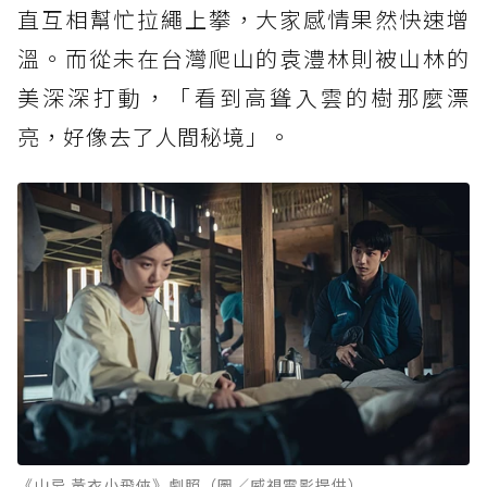
直互相幫忙拉繩上攀，大家感情果然快速增
溫。而從未在台灣爬山的袁澧林則被山林的
美深深打動，「看到高聳入雲的樹那麼漂
亮，好像去了人間秘境」。
《山忌 黃衣小飛俠》劇照（圖／威視電影提供）