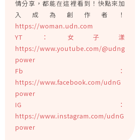
情分享，都能在這裡看到！快點來加
入成為創作者！
https://woman.udn.com
YT：女子漾
https://www.youtube.com/@udng
power
Fb：
https://www.facebook.com/udnG
power
IG：
https://www.instagram.com/udnG
power