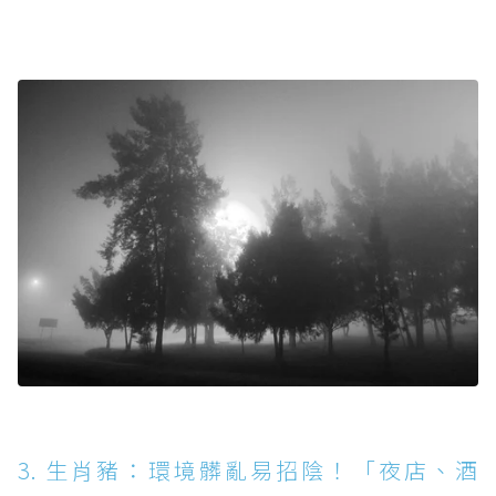
3. 生肖豬：環境髒亂易招陰！「夜店、酒