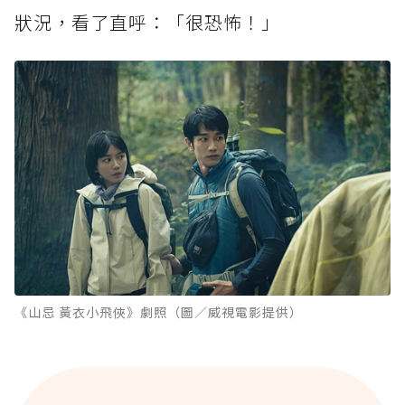
狀況，看了直呼：「很恐怖！」
《山忌 黃衣小飛俠》劇照（圖／威視電影提供）