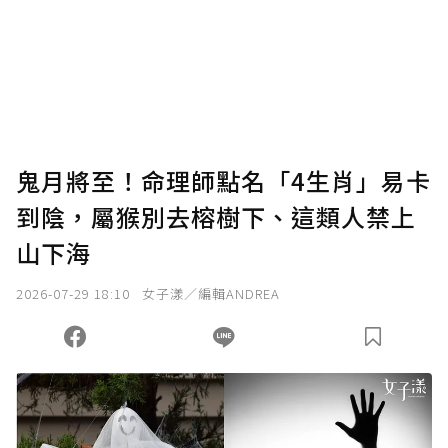
鬼月將至！命理師點名「4生肖」易卡
到陰，屬猴別去榕樹下、這類人禁上
山下海
2026-07-29 18:10
女子漾／編輯ANDREA