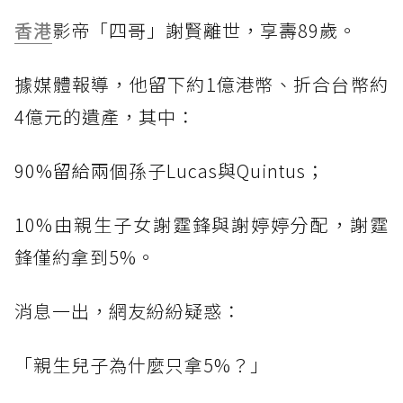
香港
影帝「四哥」謝賢離世，享壽89歲。
據媒體報導，他留下約1億港幣、折合台幣約
4億元的遺產，其中：
90%留給兩個孫子Lucas與Quintus；
10%由親生子女謝霆鋒與謝婷婷分配，謝霆
鋒僅約拿到5%。
消息一出，網友紛紛疑惑：
「親生兒子為什麼只拿5%？」