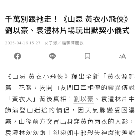
千萬別跟祂走！《山忌 黃衣小飛俠》
劉以豪、袁澧林片場玩出默契小儀式
2025-04-16 15:27
女子漾／編輯譚麗敏
《山忌 黃衣小飛俠》釋出全新「黃衣源起
篇」花絮，揭開山友間口耳相傳的
靈異
傳說
「黃衣人」背後真相！
劉以豪
、袁澧林片中
飾演登山迷途的情侶，因天氣驟變受困濃
霧，山徑前方突冒出身穿黃色雨衣的人影，
袁澧林匆匆跟上卻宛如中邪般失神爆衝差點