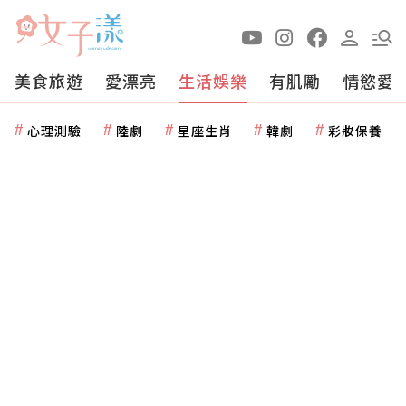
美食旅遊
愛漂亮
生活娛樂
有肌勵
情慾愛
心理測驗
陸劇
星座生肖
韓劇
彩妝保養