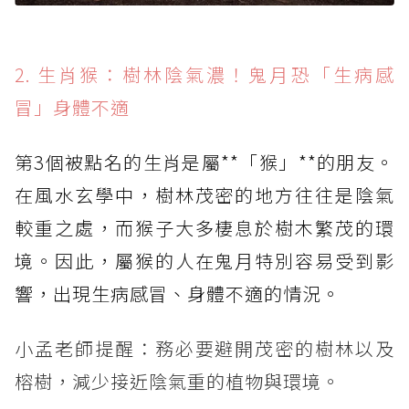
2. 生肖猴：樹林陰氣濃！鬼月恐「生病感
冒」身體不適
第3個被點名的生肖是屬**「猴」**的朋友。
在風水玄學中，樹林茂密的地方往往是陰氣
較重之處，而猴子大多棲息於樹木繁茂的環
境。因此，屬猴的人在鬼月特別容易受到影
響，出現生病感冒、身體不適的情況。
小孟老師提醒：務必要避開茂密的樹林以及
榕樹，減少接近陰氣重的植物與環境。