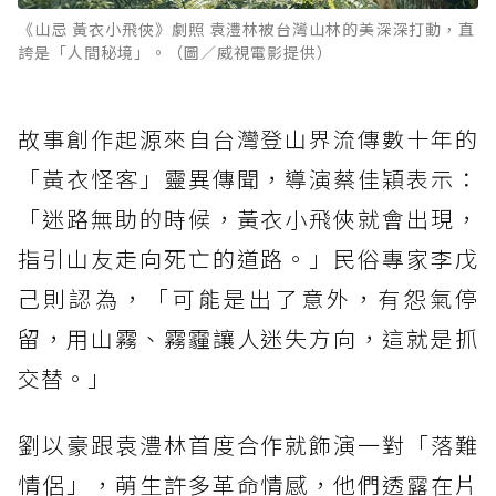
《山忌 黃衣小飛俠》劇照 袁澧林被台灣山林的美深深打動，直
誇是「人間秘境」。（圖／威視電影提供）
故事創作起源來自台灣登山界流傳數十年的
「黃衣怪客」靈異傳聞，導演蔡佳穎表示：
「迷路無助的時候，黃衣小飛俠就會出現，
指引山友走向死亡的道路。」民俗專家李戊
己則認為，「可能是出了意外，有怨氣停
留，用山霧、霧霾讓人迷失方向，這就是抓
交替。」
劉以豪跟袁澧林首度合作就飾演一對「落難
情侶」，萌生許多革命情感，他們透露在片