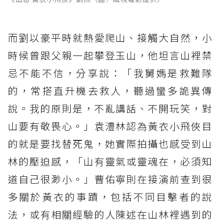
而劉以豪平時就熱愛爬山、接觸大自然，小
時候曾跟父親一起攀登玉山，他坦言山裡禁
忌不能不信，分享說：「我舅媽是救難隊
的，常搭直升機去救人，聽過蠻多詭異傳
說。我的原則是，不亂講話、不開玩笑，對
山要有敬畏心。」袁澧林認為黃衣小飛俠目
的就是要找替死鬼，她實際拍攝也感受到山
林的壓迫感，「山有靈氣或靈魂在，必須知
道自己很渺小。」曹佑寧則在接演前查到很
多關於黃衣的事蹟，包括不同目擊者的說
法，或有相關經驗的人陳述在山林裡遇到的