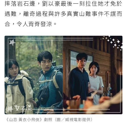
摔落岩石邊，劉以豪最後一刻拉住她才免於
遇難，離奇過程與許多真實山難事件不謀而
合，令人背脊發涼。
《山忌 黃衣小飛俠》劇照（圖／威視電影提供）