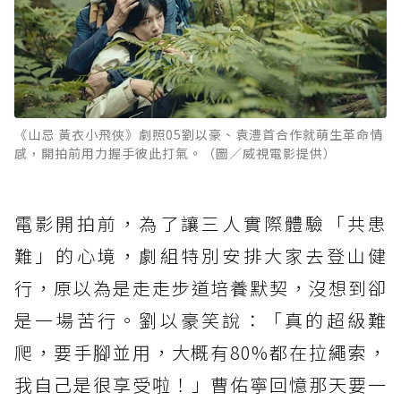
《山忌 黃衣小飛俠》劇照05劉以豪、袁澧首合作就萌生革命情
感，開拍前用力握手彼此打氣。（圖／威視電影提供）
電影開拍前，為了讓三人實際體驗「共患
難」的心境，劇組特別安排大家去登山健
行，原以為是走走步道培養默契，沒想到卻
是一場苦行。劉以豪笑說：「真的超級難
爬，要手腳並用，大概有80%都在拉繩索，
我自己是很享受啦！」曹佑寧回憶那天要一