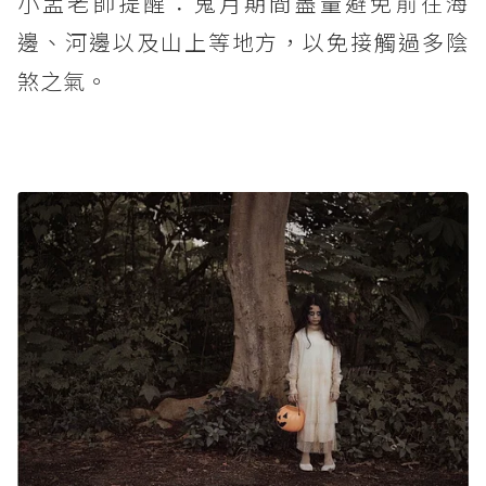
小孟老師提醒：鬼月期間盡量避免前往海
邊、河邊以及山上等地方，以免接觸過多陰
煞之氣。