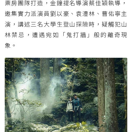
票房團隊打造，金鐘提名導演蔡佳穎執導，
邀集實力派演員劉以豪、袁澧林、曹佑寧主
演，講述三名大學生登山探險時，疑觸犯山
林禁忌，遭遇宛如「鬼打牆」般的離奇現
象。