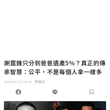
謝霆鋒只分到爸爸遺產5%？真正的傳
承智慧：公平，不是每個人拿一樣多
2026-07-22 16:30
廖嘉紅