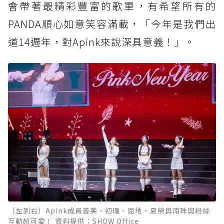
會帶著最精彩豐富的歌單，有希望所有的
PANDA順心如意笑容滿載，「今年是我們出
道14週年，對Apink來說深具意義！」。
（左到右）Apink成員普美、初瓏、恩地、夏榮與南珠與粉絲
互動超可愛！ 資料提供：SHOW Office