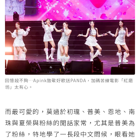
回憶殺不夠…Apink致敬好歌送PANDA，加碼苦練電影「紅磨
坊」太有心。
而最可愛的，莫過於初瓏、普美、恩地、南
珠與夏榮與粉絲的閒話家常，尤其是普美為
了粉絲，特地學了一長段中文問候，眼看她