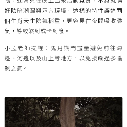
物，通常只在晚上出來活動覓食，本身就偏
好陰暗潮濕與洞穴環境。這樣的特性讓這兩
個生肖天生陰氣稍重，更容易在夜間吸收穢
氣，導致煞到或卡到陰。
小孟老師提醒：鬼月期間盡量避免前往海
邊、河邊以及山上等地方，以免接觸過多陰
煞之氣。