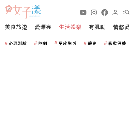
美食旅遊
愛漂亮
生活娛樂
有肌勵
情慾愛
心理測驗
陸劇
星座生肖
韓劇
彩妝保養