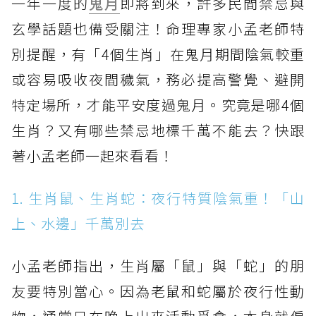
一年一度的
鬼月
即將到來，許多民間禁忌與
玄學話題也備受關注！命理專家小孟老師特
別提醒，有「4個生肖」在鬼月期間陰氣較重
或容易吸收夜間穢氣，務必提高警覺、避開
特定場所，才能平安度過鬼月。究竟是哪4個
生肖？又有哪些禁忌地標千萬不能去？快跟
著小孟老師一起來看看！
1. 生肖鼠、生肖蛇：夜行特質陰氣重！「山
上、水邊」千萬別去
小孟老師指出，生肖屬「鼠」與「蛇」的朋
友要特別當心。因為老鼠和蛇屬於夜行性動