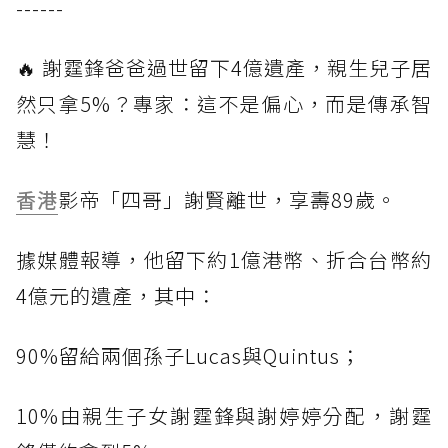
------
🔥 謝霆鋒爸爸過世留下4億遺產，親生兒子居
然只拿5%？專家：這不是偏心，而是傳承智
慧！
香港
影帝「四哥」謝賢離世，享壽89歲。
據媒體報導，他留下約1億港幣、折合台幣約
4億元的遺產，其中：
90%留給兩個孫子Lucas與Quintus；
10%由親生子女謝霆鋒與謝婷婷分配，謝霆