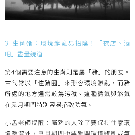
3. 生肖豬：環境髒亂易招陰！「夜店、酒
吧」盡量繞道
第4個需要注意的生肖則是屬「豬」的朋友。
古代常以「住豬圈」來形容環境髒亂，而豬
所處的地方通常較為污穢。這種穢氣與煞氣
在鬼月期間特別容易招致陰氣。
小孟老師提醒：屬豬的人除了要保持住家環
境整潔外，鬼月期間也要避開環境髒亂或氣