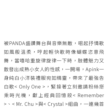
被PANDA盛讚舞台與音樂無敵，唱起抒情歌
如風般溫柔，哼起輕快歌時像蝴蝶恣意飛
舞，當嘻哈重旋律旋律一下時，肢體魅力又
散發出成熟小女人的性感，一開場，Apink一
身純白小洋裝禮服宛如精靈，帶來了最強告
白歌< Only One >，緊接著立刻邀請粉絲搭
乘時光機，獻上經典回憶殺< Remember
>、< Mr. Chu >與< Crystal >組曲，一連幾首