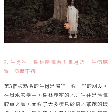
2. 生肖猴：樹林陰氣濃！鬼月恐「生病感
冒」身體不適
第3個被點名的生肖是屬**「猴」**的朋友。
在風水玄學中，樹林茂密的地方往往是陰氣
較重之處，而猴子大多棲息於樹木繁茂的環