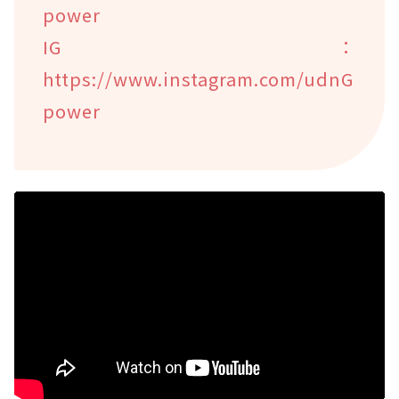
power
IG：
https://www.instagram.com/udnG
power