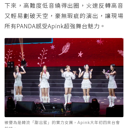
下來，高難度低音繞得出圈，火速反轉高音
又輕易劃破天空，豪無瑕疵的演出，讓現場
所有PANDA感受Apink超強舞台魅力。
被譽為是韓流「甜出蜜」的實力女團，Apink大年初四來台會