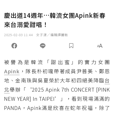
慶出道14週年…韓流女團Apink新春
來台溺愛甜唱！
2025-02-03 11:44
女子漾／編輯譚麗敏
被譽為是韓流「甜出蜜」的實力女團
Apink
，隊長朴初瓏帶著成員尹普美、鄭恩
地、金南珠與吳夏榮於大年初四絕美降臨
台
北
舉辦「‘2025 Apink 7th CONCERT [PINK
NEW YEAR] In TAIPEI’」，看到現場滿滿的
PANDA，Apink滿是欣喜在蛇年祝福，除了