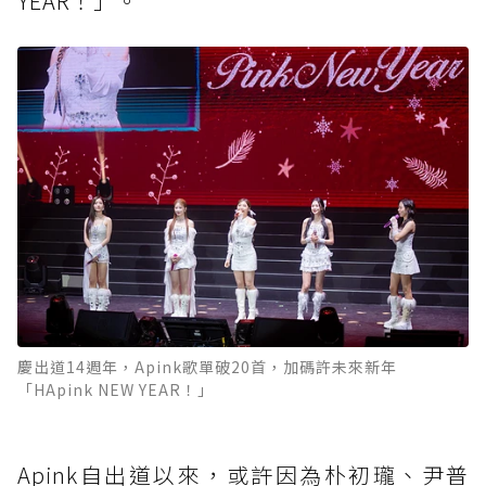
YEAR！」。
慶出道14週年，Apink歌單破20首，加碼許未來新年
「HApink NEW YEAR！」
Apink自出道以來，或許因為朴初瓏、尹普