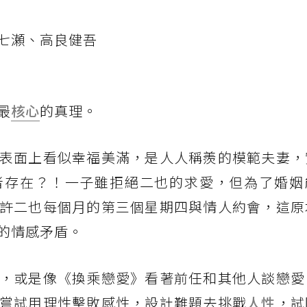
七瀬、高良健吾
最
核心
的真理。
表面上看似幸福美滿，是人人稱羨的模範夫妻，
者存在？！一子雖拒絕二也的求愛，但為了婚姻
許二也每個月的第三個星期四與情人約會，這原
的情感矛盾。
，或是像《換乘戀愛》看著前任和其他人談戀愛
嘗試用理性擊敗感性，設計難題去挑戰
人性
，試