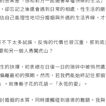
的答案是「想和對方一起過著幸福快樂的生活」
，卻忘記之後還會遇到日常的相處、性生活的磨
估自己能理性地切分婚姻與外遇的生活界線，才
容不下太多試誤，反悔的代價也很沉重，那到底
要和另一個人勇闖虎山？
生的抉擇，初衷總在日復一日的瑣碎中被悄然遺
偏離最初的預期。然而，若我們能始終記住那個
」。就像梔子花的花語－「永恆的愛」。
討婚姻的本質，同時還觸碰到道德的難題。我與