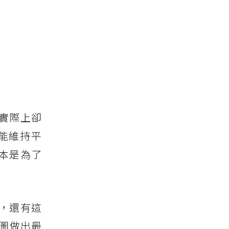
實際上卻
能維持平
本是為了
，還有這
圖做出最