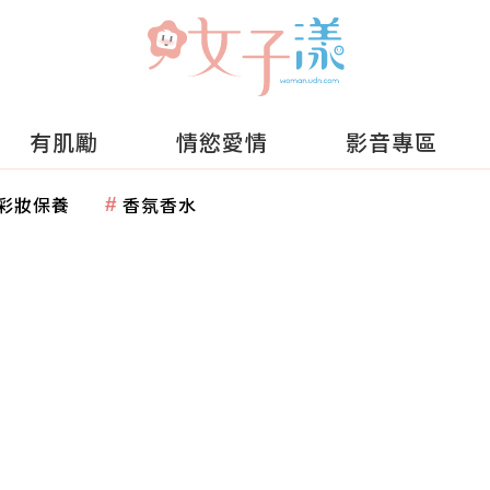
有肌勵
情慾愛情
影音專區
彩妝保養
香氛香水