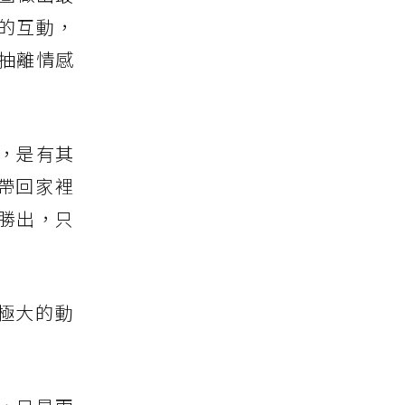
的互動，
抽離情感
，是有其
帶回家裡
勝出，只
極大的動