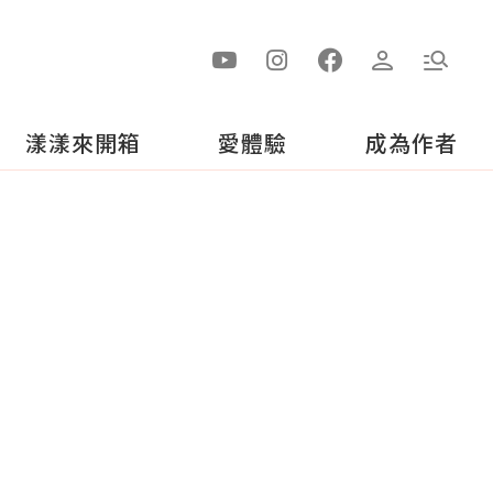
漾漾來開箱
愛體驗
成為作者