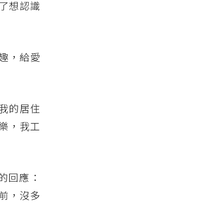
了想認識
趣，給愛
我的居住
樂，我工
的回應：
前，沒多