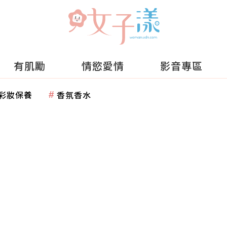
有肌勵
情慾愛情
影音專區
彩妝保養
香氛香水