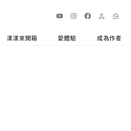
漾漾來開箱
愛體驗
成為作者