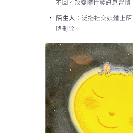
不回。改變隨性發訊息習慣
陌生人
：泛指社交媒體上陌
略刪除。