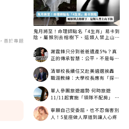
鬼月將至！命理師點名「4生肖」易卡到
陰，屬猴別去榕樹下、這類人禁上山下
，善於專題
海
謝霆鋒只分到爸爸遺產5%？真
正的傳承智慧：公平，不是每個
人拿一樣多
清華校長續任又赴美遴選挨轟
職涯教練：大學校長應有「探
索」職涯權利嗎？
單人參團旅遊趨勢 何時旅遊
11/11起實施「領隊不配房」 落
單更免收單房差
寧願自己受委屈，也不忍傷害別
人！5星座做人厚道到讓人心疼