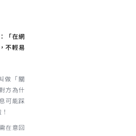
：「在網
，不輕易
叫做「關
對方為什
息可能踩
啦！
需在意回