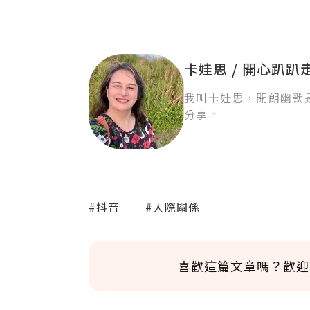
卡娃思 / 開心趴趴
我叫卡娃思，開朗幽默
分享。
#抖音
#人際關係
喜歡這篇文章嗎？歡迎