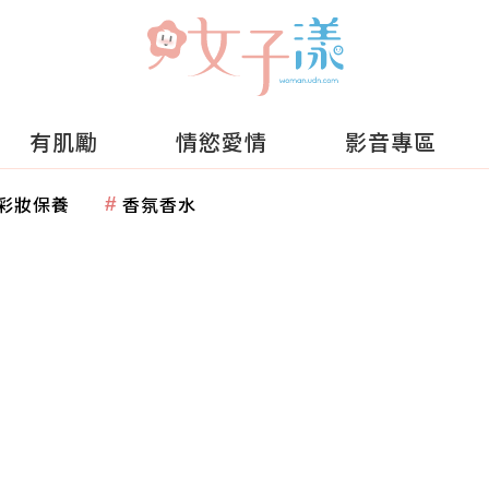
有肌勵
情慾愛情
影音專區
彩妝保養
香氛香水