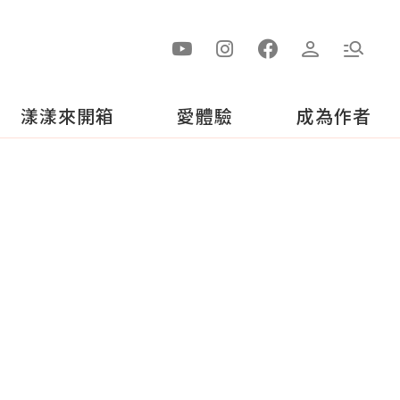
漾漾來開箱
愛體驗
成為作者