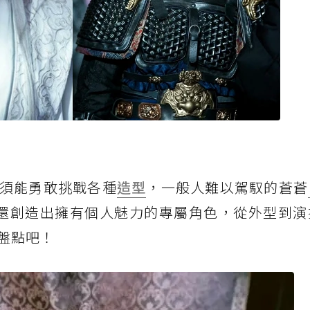
須能勇敢挑戰各種
造型
，一般人難以駕馭的蒼蒼
還創造出擁有個人魅力的專屬角色，從外型到演
盤點吧！