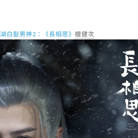
江湖白髮男神2：《長相思》
檀健次