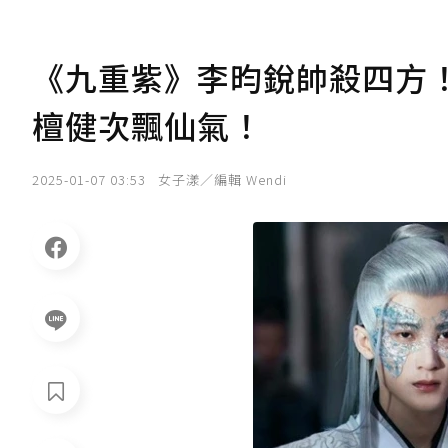
《九重紫》李昀銳帥殺四方
檀健次飄仙氣！
2025-01-07 03:53
女子漾／編輯 Wendi