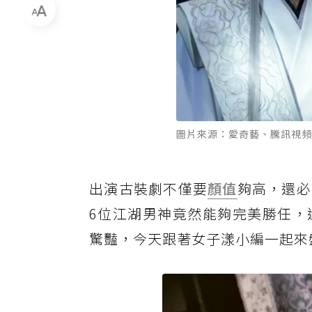
圖片來源：愛奇藝、騰訊視頻
出演古裝劇不僅要
顏值
夠高，還必
6位江湖男神竟然能夠完美勝任，
驚豔，今天跟著女子漾小編一起來