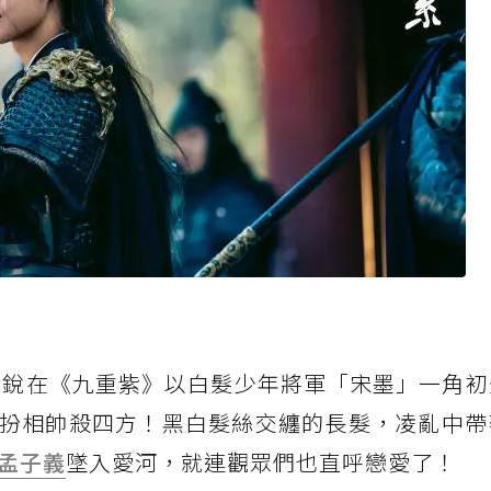
昀銳在《九重紫》以白髮少年將軍「宋墨」一角初
扮相帥殺四方！黑白髮絲交纏的長髮，凌亂中帶
孟子義
墜入愛河，就連觀眾們也直呼戀愛了！