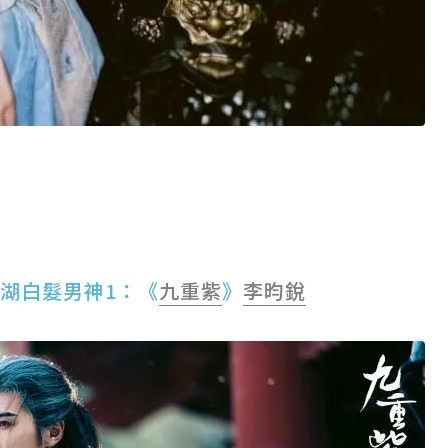
江湖白髮男神1：《
九重紫
》
李昀銳